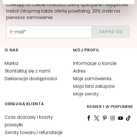
r
Czekają na Ciebie nowości, oferty specjalne i wyjątkowe
treści! Otrzymaj także ofertę powitalną: 20% zniżki na
u
pierwsze zamówienie.
m
K
ZAPISZ SIĘ
r
e
O NAS
MÒJ PROFIL
m
y
Marka
Informacje o koncie
d
Skontaktuj się z nami
Adres
o
Deklaracja dostępności
Moje zamówienia
t
Moja lista zakupów
w
a
Moje zwroty
r
OBSŁUGA KLIENTA
NUMER 1
W PERFUMERII
z
y
Czas dostawy i koszty
przesyłki
O
Zwroty towaru i refundacje
k