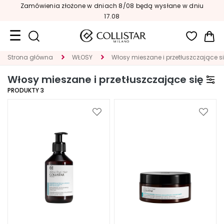
Zamówienia złożone w dniach 8/08 będą wysłane w dniu
17.08
Mój
Strona główna
WŁOSY
Włosy mieszane i przetłuszczające s
Format
podróżny
Włosy mieszane i przetłuszczające się
PRODUKTY
3
Nowości
TWARZ
Dodaj
Dodaj
do
do
K
listy
listy
A
życzeń
życze
T
E
G
O
R
I