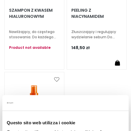
A
SZAMPON Z KWASEM
PEELING Z
E
HIALURONOWYM
NIACYNAMIDEM
k
s
p
Nawilżający, do częstego
Złuszczający i regulujący
stosowania. Do każdego
wydzielanie sebum Do
e
rodzaju włosów.
każdego rodzaju włosów
r
148,50 zł
Product not available
c
i
O
c
Dodaj
z
do
y
listy
s
życzeń
z
c
z
a
Questo sito web utilizza i cookie
n