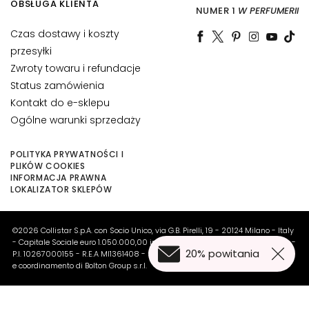
OBSŁUGA KLIENTA
B
NUMER 1
W PERFUMERII
A
Czas dostawy i koszty
G
przesyłki
o
Zwroty towaru i refundacje
c
Status zamówienia
c
Kontakt do e-sklepu
e
Ogólne warunki sprzedaży
M
a
POLITYKA PRYWATNOŚCI I
g
PLIKÓW COOKIES
i
INFORMACJA PRAWNA
LOKALIZATOR SKLEPÓW
c
h
e
©2026 Collistar S.p.A. con Socio Unico, via G.B. Pirelli, 19 - 20124 Milano - Italy
- Capitale Sociale euro 1.050.000,00 interamente versato - C.F. - R.I. Milano -
A
20% powitania
P.I. 10267000155 - R.E.A MI1361408 - Società soggetta all'attività di direzione
n
e coordinamento di Bolton Group s.r.l.
t
i