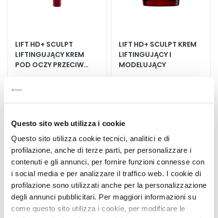
i
e
P
LIFT HD+ SCULPT
LIFT HD+ SCULPT KREM
e
LIFTINGUJĄCY KREM
LIFTINGUJĄCY I
e
POD OCZY PRZECIW
MODELUJĄCY
l
CIENIOM
Skóra uniesiona i bez cieni
Skóra uniesiona i
i
pod oczami
przemodelowana
n
g
282,15 zł
-25%
371,25 zł
-25%
i
211,61 zł
278,44 zł
Questo sito web utilizza i cookie
i
m
Questo sito utilizza cookie tecnici, analitici e di
a
profilazione, anche di terze parti, per personalizzare i
s
contenuti e gli annunci, per fornire funzioni connesse con
Dodaj
Dodaj
k
i social media e per analizzare il traffico web. I cookie di
do
do
i
profilazione sono utilizzati anche per la personalizzazione
listy
listy
życzeń
życze
degli annunci pubblicitari. Per maggiori informazioni su
S
come questo sito utilizza i cookie, per modificare le
e