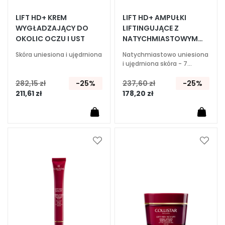
E
LIFT HD+ KREM
LIFT HD+ AMPUŁKI
WYGŁADZAJĄCY DO
LIFTINGUJĄCE Z
k
OKOLIC OCZU I UST
NATYCHMIASTOWYM
s
EFEKTEM
p
Skóra uniesiona i ujędrniona
Natychmiastowo uniesiona
e
i ujędrniona skóra - 7
ampułek
r
282,15 zł
-25%
237,60 zł
-25%
c
211,61 zł
178,20 zł
i
O
c
z
Dodaj
Dodaj
y
do
do
s
listy
listy
z
życzeń
życze
c
z
a
n