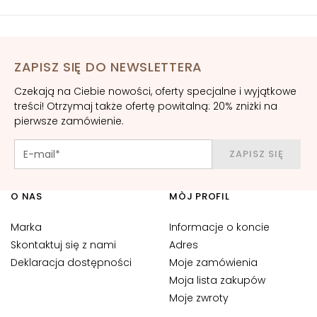
o
l
i
c
ZAPISZ SIĘ DO NEWSLETTERA
e
o
Czekają na Ciebie nowości, oferty specjalne i wyjątkowe
c
treści! Otrzymaj także ofertę powitalną: 20% zniżki na
z
pierwsze zamówienie.
u
i
ZAPISZ SIĘ
u
s
O NAS
MÒJ PROFIL
t
P
Marka
Informacje o koncie
O
Skontaktuj się z nami
Adres
T
Deklaracja dostępności
Moje zamówienia
R
Moja lista zakupów
Z
Moje zwroty
E