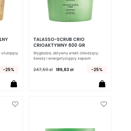
LNY
TALASSO-SCRUB CRIO
CRIOAKTYWNY 600 GR
 otulający
Wygładza, aktywny efekt chłodzący;
świeży i energetyzujący zapach
-25%
247,50 zł
185,63 zł
-25%
Dodaj
Dodaj
do
do
listy
listy
życzeń
życzeń