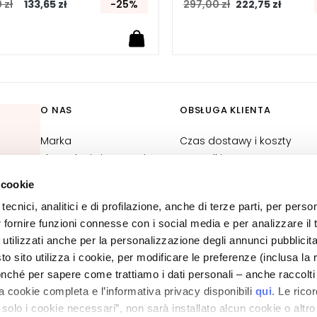
 zł
133,65 zł
-25%
297,00 zł
222,75 zł
O NAS
OBSŁUGA KLIENTA
Marka
Czas dostawy i koszty
kowe
Skontaktuj się z nami
przesyłki
Deklaracja dostępności
Zwroty towaru i refundacje
 cookie
Status zamówienia
tecnici, analitici e di profilazione, anche di terze parti, per perso
Kontakt do e-sklepu
r fornire funzioni connesse con i social media e per analizzare il t
Ogólne warunki sprzedaży
 utilizzati anche per la personalizzazione degli annunci pubblicit
 sito utilizza i cookie, per modificare le preferenze (inclusa la 
POLITYKA PRYWATNOŚCI I PLIKÓW COOKIES
nché per sapere come trattiamo i dati personali – anche raccolti
INFORMACJA PRAWNA
LOKALIZATOR SKLEPÓW
a cookie completa e l’informativa privacy disponibili
qui
. Le rico
a solo i cookie necessari”, non sarà installato alcun cookie o altr