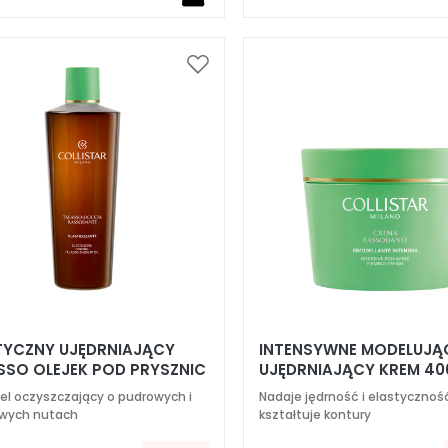
Dodaj
do
listy
życzeń
TYCZNY UJĘDRNIAJĄCY
INTENSYWNE MODELUJĄ
SSO OLEJEK POD PRYSZNIC
UJĘDRNIAJĄCY KREM 40
ML
el oczyszczający o pudrowych i
Nadaje jędrność i elastycznoś
wych nutach
kształtuje kontury