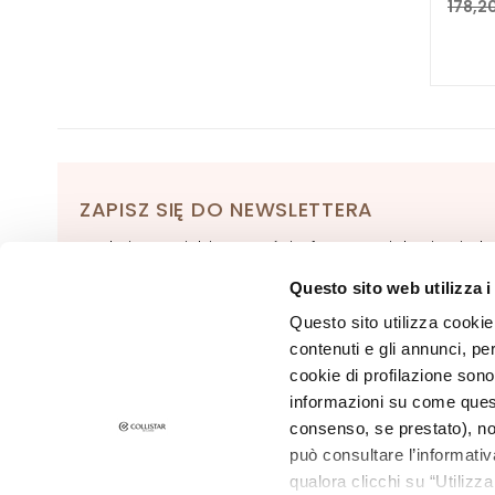
178,20
biustu
LINIE
Glass Skin
Ujędrnianie
Antycellulit i
wyszczuplanie
ZAPISZ SIĘ DO NEWSLETTERA
Gocce Magiche
Czekają na Ciebie nowości, oferty specjalne i wyjąt
Opalanie
treści! Otrzymaj także ofertę powitalną: 20% zniżki na
KATEGORIA
Questo sito web utilizza i
pierwsze zamówienie.
Kremy
Questo sito utilizza cookie 
przeciwsłoneczne
ZAPISZ SIĘ
contenuti e gli annunci, pe
Olejki do
cookie di profilazione sono
opalania
informazioni su come questo
consenso, se prestato), no
Spray
può consultare l’informativ
Sztyft ochronny
qualora clicchi su “Utilizz