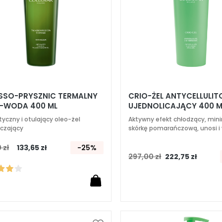
SSO-PRYSZNIC TERMALNY
CRIO-ŻEL ANTYCELLULI
-WODA 400 ML
UJEDNOLICAJĄCY 400 M
yczny i otulający oleo-żel
Aktywny efekt chłodzący, mini
czający
skórkę pomarańczową, unosi i
 zł
133,65 zł
-25%
297,00 zł
222,75 zł