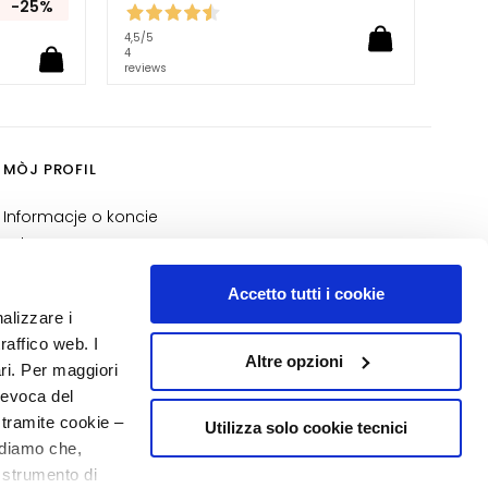
-25%
4,5
/5
4
reviews
MÒJ PROFIL
Informacje o koncie
Adres
Moje zamówienia
Accetto tutti i cookie
Moja lista zakupów
nalizzare i
Moje zwroty
raffico web. I
Altre opzioni
NUMER 1
W PERFUMERII
ari. Per maggiori
revoca del
 tramite cookie –
Utilizza solo cookie tecnici
rdiamo che,
o strumento di