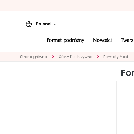
Poland
Format podróżny
format podróżny
nowości
twarz
Nowości
Strona główna
Oferty Ekskluzywne
Formaty Maxi
TWARZ
KATEGORIA
Fo
Eksperci
Oczyszczanie
Peelingi i maski
Serum
Kremy do twarzy
Okolice oczu i
ust