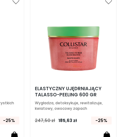
Dodaj
Dodaj
do
do
listy
listy
życzeń
życzeń
ELASTYCZNY UJĘDRNIAJĄCY
TALASSO-PEELING 600 GR
zystkich
Wygładza, detoksykuje, rewitalizuje,
kwiatowy, owocowy zapach
-25%
247,50 zł
185,63 zł
-25%