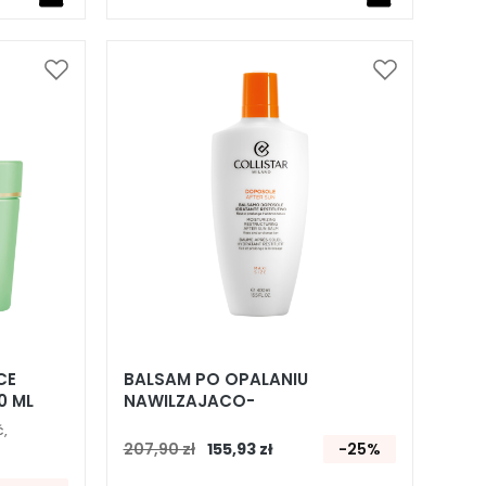
Dodaj
Dodaj
do
do
listy
listy
życzeń
życzeń
CE
BALSAM PO OPALANIU
0 ML
NAWILZAJACO-
ODBUDOWUJACY
ć,
207,90 zł
155,93 zł
-25%