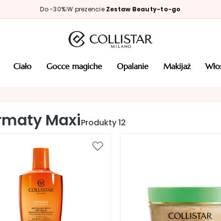
Do -30%
|
W prezencie
Zestaw Beauty-to-go
ciało
gocce magiche
opalanie
makijaż
wł
rmaty Maxi
Produkty
12
Dodaj
do
listy
życzeń