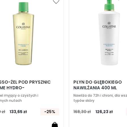
Dodaj
do
listy
życzeń
SSO-ŻEL POD PRYSZNIC
PŁYN DO GŁĘBOKIEGO
IME HYDRO-
NAWILŻANIA 400 ML
WIETLAJĄCY 400 ML
el myjący o czystych i
Nawilża do 72h i chroni, dla ws
tnych nutach
typów skóry
 zł
133,65 zł
-25%
168,30 zł
126,23 zł