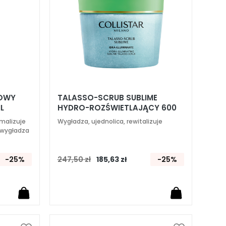
TOWY
TALASSO-SCRUB SUBLIME
L
HYDRO-ROZŚWIETLAJĄCY 600
GR
malizuje
Wygładza, ujednolica, rewitalizuje
 wygładza
-25%
247,50 zł
185,63 zł
-25%