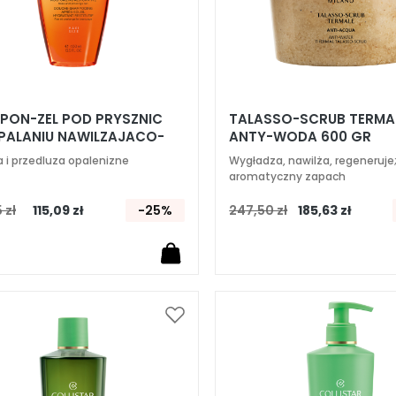
PON-ZEL POD PRYSZNIC
TALASSO-SCRUB TERMA
PALANIU NAWILZAJACO-
ANTY-WODA 600 GR
UDOWUJACY
a i przedluza opalenizne
Wygładza, nawilża, regeneruje;
aromatyczny zapach
 zł
115,09 zł
-25%
247,50 zł
185,63 zł
Dodaj
do
listy
życzeń