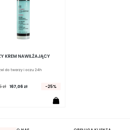
ŻY KREM NAWILŻAJĄCY
el do twarzy i oczu 24h
 zł
167,06 zł
-25%
O NAS
OBSŁUGA KLIENTA