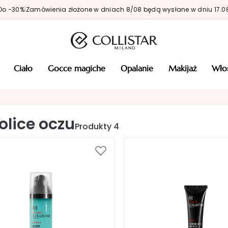
Do -30%
|
Zamówienia złożone w dniach 8/08 będą wysłane w dniu 17.0
ciało
gocce magiche
opalanie
makijaż
wł
olice oczu
Produkty
4
Dodaj
do
listy
życzeń