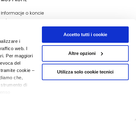
Informacje o koncie
Adres
Moje zamówienia
Accetto tutti i cookie
Moja lista zakupów
nalizzare i
Moje zwroty
raffico web. I
Altre opzioni
ari. Per maggiori
NUMER 1
W PERFUMERII
revoca del
 tramite cookie –
Utilizza solo cookie tecnici
rdiamo che,
o strumento di
senso
20% powitania
o - P.I. 10267000155 - R.E.A MI1361408 - Società soggetta all'attività di
ere, in modo più