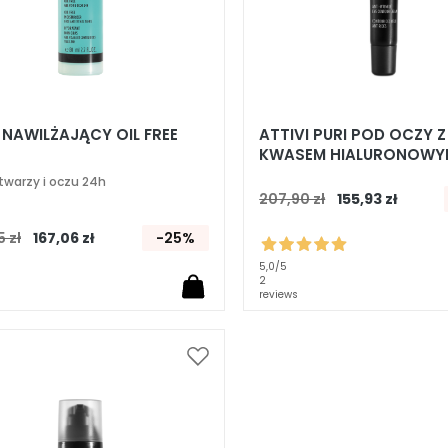
 NAWILŻAJĄCY OIL FREE
ATTIVI PURI POD OCZY Z
KWASEM HIALURONOWY
KAFEINĄ PRZECIWSTAR
 twarzy i oczu 24h
WYGŁADZAJĄCY
207,90 zł
155,93 zł
 zł
167,06 zł
-25%
5,0
/5
2
reviews
Dodaj
do
listy
życzeń