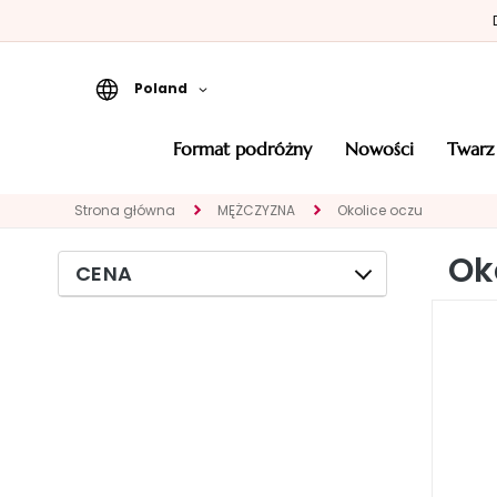
Poland
Format podróżny
format podróżny
nowości
twarz
Nowości
Strona główna
MĘŻCZYZNA
Okolice oczu
TWARZ
KATEGORIA
Ok
CENA
Eksperci
Oczyszczanie
Peelingi i maski
Serum
Kremy do twarzy
Okolice oczu i
ust