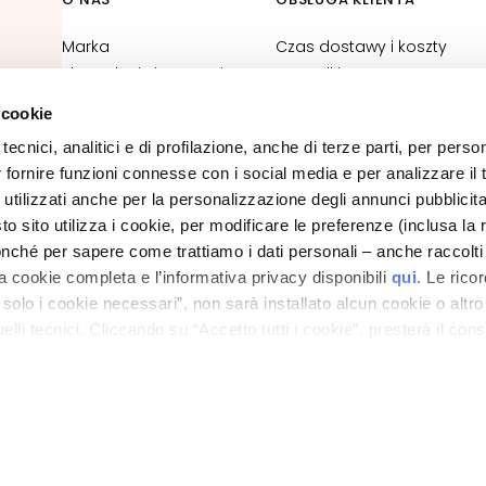
Marka
Czas dostawy i koszty
kowe
Skontaktuj się z nami
przesyłki
Deklaracja dostępności
Zwroty towaru i refundacje
 cookie
Status zamówienia
tecnici, analitici e di profilazione, anche di terze parti, per perso
Kontakt do e-sklepu
r fornire funzioni connesse con i social media e per analizzare il t
Ogólne warunki sprzedaży
 utilizzati anche per la personalizzazione degli annunci pubblicit
 sito utilizza i cookie, per modificare le preferenze (inclusa la 
POLITYKA PRYWATNOŚCI I PLIKÓW COOKIES
nché per sapere come trattiamo i dati personali – anche raccolti
INFORMACJA PRAWNA
LOKALIZATOR SKLEPÓW
a cookie completa e l’informativa privacy disponibili
qui
. Le rico
a solo i cookie necessari”, non sarà installato alcun cookie o altr
lli tecnici. Cliccando su “Accetto tutti i cookie”, presterà il con
ano - Italy - Capitale Sociale euro 1.050.000,00 interamente versato - C.F. - R.I. Milan
cookie utilizzati dal sito. Cliccando su “Altre opzioni”, potrà scegli
direzione e coordinamento di Bolton Group s.r.l.
orizzare.