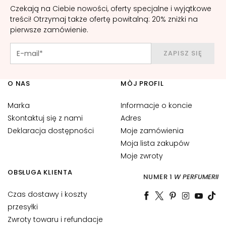
B
Czekają na Ciebie nowości, oferty specjalne i wyjątkowe
A
treści! Otrzymaj także ofertę powitalną: 20% zniżki na
pierwsze zamówienie.
G
o
ZAPISZ SIĘ
c
c
O NAS
MÒJ PROFIL
e
M
Marka
Informacje o koncie
a
Skontaktuj się z nami
Adres
g
Deklaracja dostępności
Moje zamówienia
i
c
Moja lista zakupów
h
Moje zwroty
e
OBSŁUGA KLIENTA
NUMER 1
W PERFUMERII
A
Czas dostawy i koszty
n
przesyłki
t
Zwroty towaru i refundacje
i