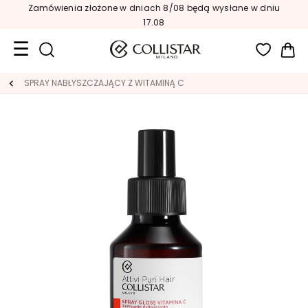
Zamówienia złożone w dniach 8/08 będą wysłane w dniu
17.08
Mój
Format
SPRAY NABŁYSZCZAJĄCY Z WITAMINĄ C
podróżny
Nowości
TWARZ
K
A
T
E
G
O
R
I