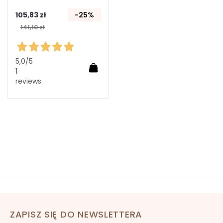
o
105,83 zł
-25%
l
141,10 zł
i
c
e
5,0
/5
o
Dodaj do koszyka
1
c
reviews
z
u
i
u
s
t
P
O
T
R
Z
ZAPISZ SIĘ DO NEWSLETTERA
E