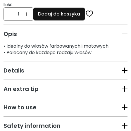
Ilość:
i
Ilość
e
Dodaj do koszyka
P
e
Opis
e
l
• Idealny do włosów farbowanych i matowych
i
• Polecany do każdego rodzaju włosów
n
g
Details
i
i
m
An extra tip
a
s
k
How to use
i
S
Safety information
e