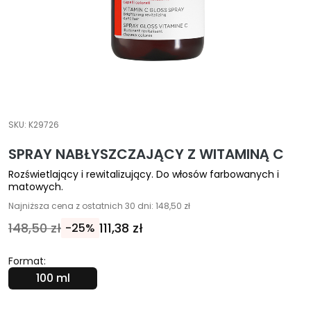
A
E
k
s
p
e
r
c
SKU:
K29726
i
SPRAY NABŁYSZCZAJĄCY Z WITAMINĄ C
O
Rozświetlający i rewitalizujący. Do włosów farbowanych i
c
matowych.
z
Najniższa cena z ostatnich 30 dni: 148,50 zł
y
148,50 zł
111,38 zł
-25%
s
z
c
Format:
z
100 ml
a
n