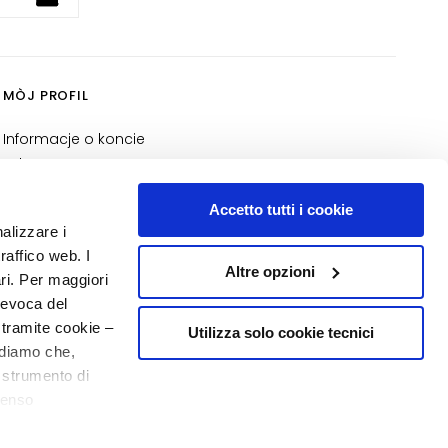
MÒJ PROFIL
Informacje o koncie
Adres
Moje zamówienia
Accetto tutti i cookie
Moja lista zakupów
nalizzare i
Moje zwroty
raffico web. I
Altre opzioni
ari. Per maggiori
NUMER 1
W PERFUMERII
revoca del
 tramite cookie –
Utilizza solo cookie tecnici
rdiamo che,
o strumento di
senso
20% powitania
o - P.I. 10267000155 - R.E.A MI1361408 - Società soggetta all'attività di
ere, in modo più