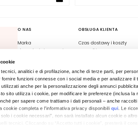
O NAS
OBSŁUGA KLIENTA
Marka
Czas dostawy i koszty
kowe
Skontaktuj się z nami
przesyłki
Deklaracja dostępności
Zwroty towaru i refundacje
 cookie
Status zamówienia
tecnici, analitici e di profilazione, anche di terze parti, per perso
Kontakt do e-sklepu
r fornire funzioni connesse con i social media e per analizzare il t
Ogólne warunki sprzedaży
 utilizzati anche per la personalizzazione degli annunci pubblicit
 sito utilizza i cookie, per modificare le preferenze (inclusa la 
POLITYKA PRYWATNOŚCI I PLIKÓW COOKIES
nché per sapere come trattiamo i dati personali – anche raccolti
INFORMACJA PRAWNA
LOKALIZATOR SKLEPÓW
a cookie completa e l’informativa privacy disponibili
qui
. Le rico
a solo i cookie necessari”, non sarà installato alcun cookie o altr
lli tecnici. Cliccando su “Accetto tutti i cookie”, presterà il con
ano - Italy - Capitale Sociale euro 1.050.000,00 interamente versato - C.F. - R.I. Milan
cookie utilizzati dal sito. Cliccando su “Altre opzioni”, potrà scegli
direzione e coordinamento di Bolton Group s.r.l.
orizzare.