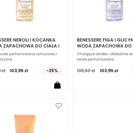
SSERE NEROLI I KOCANKA
BENESSERE FIGA I GLICY
 ZAPACHOWA DO CIAŁA I
WODA ZAPACHOWA DO C
SÓW
WŁOSÓW
oda perfumowana cytrusowa i
Otulająca słodka i delikatnie 
tyczna
woda perfumowana
 zł
103,95 zł
-25%
138,60 zł
103,95 zł
Dodaj
do
listy
życzeń