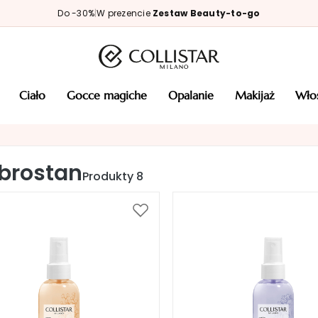
Do -30%
|
W prezencie
Zestaw Beauty-to-go
ciało
gocce magiche
opalanie
makijaż
wł
brostan
Produkty
8
Dodaj
do
listy
życzeń