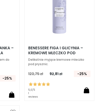
CANKA –
BENESSERE FIGA I GLICYNIA –
ŁA
KREMOWE MLECZKO POD
PRYSZNIC
rem do
Delikatnie myjące kremowe mleczko
pod prysznic.
123,75 zł
92,81 zł
-25%
-25%
5,0
/5
1
reviews