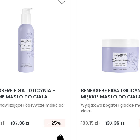
Dodaj
do
listy
życzeń
SERE FIGA I GLICYNIA –
BENESSERE FIGA I GLICYN
NE MASŁO DO CIAŁA
MIĘKKIE MASŁO DO CIAŁ
, nawilżające i odżywcze masło do
Wyjątkowo bogate i gładkie m
ciała.
 zł
137,36 zł
-25%
183,15 zł
137,36 zł