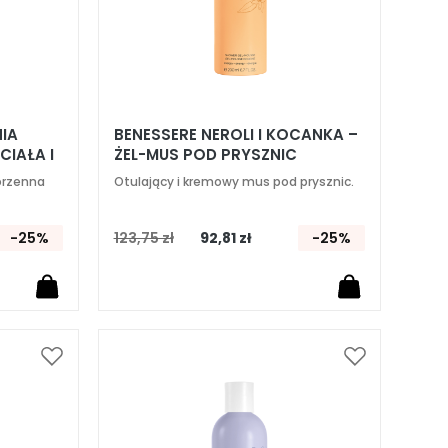
NIA
BENESSERE NEROLI I KOCANKA –
IAŁA I
ŻEL-MUS POD PRYSZNIC
korzenna
Otulający i kremowy mus pod prysznic.
-25%
123,75 zł
92,81 zł
-25%
Dodaj
Dodaj
do
do
listy
listy
życzeń
życzeń