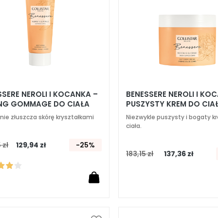
SSERE NEROLI I KOCANKA –
BENESSERE NEROLI I KO
ING GOMMAGE DO CIAŁA
PUSZYSTY KREM DO CIA
tnie złuszcza skórę kryształkami
Niezwykle puszysty i bogaty k
ciała.
 zł
129,94 zł
-25%
183,15 zł
137,36 zł