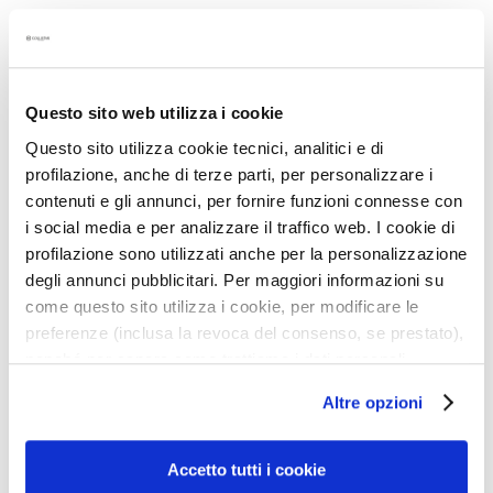
i
Ilość:
e
Ilość
Dodaj do koszyka
P
e
Questo sito web utilizza i cookie
Opis
e
Questo sito utilizza cookie tecnici, analitici e di
l
profilazione, anche di terze parti, per personalizzare i
• Lekkie, nawilżające i odżywcze masło do ciała.
i
contenuti e gli annunci, per fornire funzioni connesse con
• Pozostawia skórę jedwabistą i gładką.
n
• Przynosi uczucie harmonii i równowagi.
i social media e per analizzare il traffico web. I cookie di
g
• Zostawia na skórze delikatny słodkawo-korzenny
profilazione sono utilizzati anche per la personalizzazione
i
zapach.
degli annunci pubblicitari. Per maggiori informazioni su
i
come questo sito utilizza i cookie, per modificare le
m
preferenze (inclusa la revoca del consenso, se prestato),
a
nonché per sapere come trattiamo i dati personali –
s
Details
k
anche raccolti tramite cookie – può consultare
Altre opzioni
i
l’informativa cookie completa e l’informativa privacy
An extra tip
disponibili
qui
. Le ricordiamo che, qualora clicchi su
S
“Utilizza solo i cookie necessari”, non sarà installato
Accetto tutti i cookie
e
alcun cookie o altro strumento di tracciamento diverso da