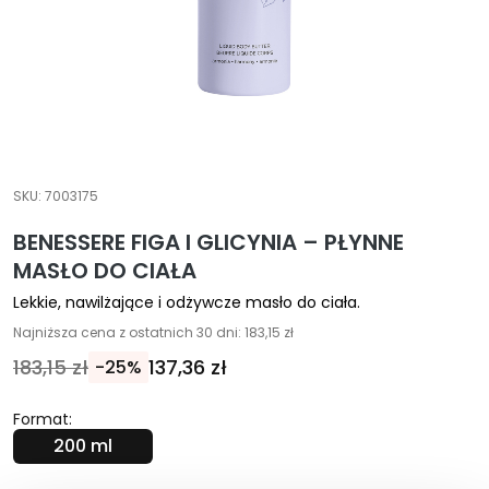
E
k
s
p
e
r
c
SKU:
7003175
i
BENESSERE FIGA I GLICYNIA – PŁYNNE
O
MASŁO DO CIAŁA
c
Lekkie, nawilżające i odżywcze masło do ciała.
z
y
Najniższa cena z ostatnich 30 dni: 183,15 zł
s
183,15 zł
137,36 zł
-25%
z
c
Format:
z
200 ml
a
n