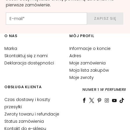
o
pierwsze zamówienie.
l
i
ZAPISZ SIĘ
c
e
o
O NAS
MÒJ PROFIL
c
Marka
Informacje o koncie
z
u
Skontaktuj się z nami
Adres
i
Deklaracja dostępności
Moje zamówienia
u
Moja lista zakupów
s
Moje zwroty
t
OBSŁUGA KLIENTA
NUMER 1
W PERFUMERII
P
Czas dostawy i koszty
O
T
przesyłki
R
Zwroty towaru i refundacje
Z
Status zamówienia
E
Kontakt do e-sklepu