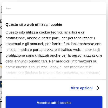
Buy online
u
m
s
Buy your Collistar product in one of the following
Questo sito web utilizza i cookie
F
online pharmacies
a
Questo sito utilizza cookie tecnici, analitici e di
Buy in store
c
profilazione, anche di terze parti, per personalizzare i
e
contenuti e gli annunci, per fornire funzioni connesse con
Search for the nearest Collistar retailer
c
i social media e per analizzare il traffico web. I cookie di
r
profilazione sono utilizzati anche per la personalizzazione
Find shop
e
degli annunci pubblicitari. Per maggiori informazioni su
a
come questo sito utilizza i cookie, per modificare le
m
preferenze (inclusa la revoca del consenso, se prestato),
s
5,0
/5
nonché per sapere come trattiamo i dati personali –
E
anche raccolti tramite cookie – può consultare
Altre opzioni
y
l’informativa cookie completa e l’informativa privacy
1
product reviews
e
disponibili
qui
. Le ricordiamo che, qualora clicchi su
All reviews >
a
“Utilizza solo i cookie necessari”, non sarà installato
Accetto tutti i cookie
n
Previous
Next
alcun cookie o altro strumento di tracciamento diverso da