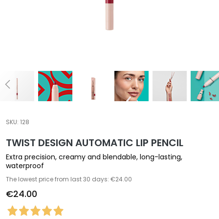
a
l
t
i
e
s
C
l
e
a
SKU:
128
n
TWIST DESIGN AUTOMATIC LIP PENCIL
s
e
Extra precision, creamy and blendable, long-lasting,
r
waterproof
s
The lowest price from last 30 days: €24.00
€24.00
M
a
s