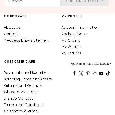
SUBSCRIBE FOOTER
y
d
r
CORPORATE
MY PROFILE
a
t
About Us
Account Information
i
Contact
Address Book
o
">Accessibility Statement
My Orders
n
My Wishlist
My Returns
L
i
CUSTOMER CARE
NUMBER 1
IN PERFUMERY
f
t
Payments and Security
i
Shipping Times and Costs
n
Returns and Refunds
g
Where Is My Order?
E-Shop Contact
B
r
Terms and Conditions
i
Cosmetovigilance