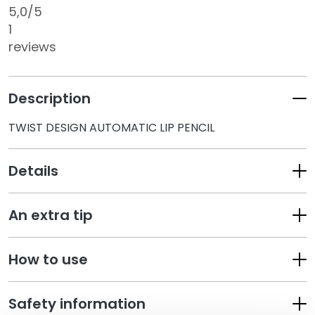
5,0
/5
k
1
s
a
reviews
n
d
E
Description
x
f
TWIST DESIGN AUTOMATIC LIP PENCIL
o
l
Details
i
a
t
An extra tip
o
r
s
How to use
S
e
Safety information
r