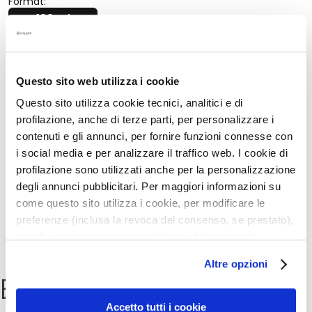
Format:
k
100 ml
s
a
Description
n
d
Questo sito web utilizza i cookie
• delicate formula
E
Questo sito utilizza cookie tecnici, analitici e di
• hydrates and sooths redness and irritation
x
• soothes itchy skin
profilazione, anche di terze parti, per personalizzare i
f
contenuti e gli annunci, per fornire funzioni connesse con
o
i social media e per analizzare il traffico web. I cookie di
l
Details
profilazione sono utilizzati anche per la personalizzazione
i
degli annunci pubblicitari. Per maggiori informazioni su
a
t
come questo sito utilizza i cookie, per modificare le
How to use
o
preferenze (inclusa la revoca del consenso, se prestato),
r
nonché per sapere come trattiamo i dati personali –
Safety information
s
anche raccolti tramite cookie – può consultare
Altre opzioni
l’informativa cookie completa e l’informativa privacy
Buy online
S
disponibili
qui
. Le ricordiamo che, qualora clicchi su
e
“Utilizza solo i cookie necessari”, non sarà installato
Accetto tutti i cookie
r