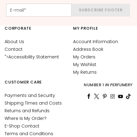
d
SUBSCRIBE FOOTER
L
i
p
CORPORATE
MY PROFILE
C
o
About Us
Account Information
n
Contact
Address Book
t
">Accessibility Statement
My Orders
o
My Wishlist
u
My Returns
r
CUSTOMER CARE
NUMBER 1
IN PERFUMERY
N
E
Payments and Security
E
Shipping Times and Costs
D
Returns and Refunds
Where Is My Order?
G
E-Shop Contact
o
Terms and Conditions
c