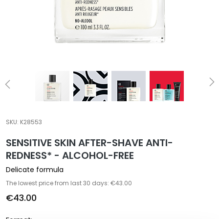
a
l
t
i
e
s
C
l
e
a
SKU:
K28553
n
SENSITIVE SKIN AFTER-SHAVE ANTI-
s
e
REDNESS* - ALCOHOL-FREE
r
Delicate formula
s
The lowest price from last 30 days: €43.00
M
€43.00
a
s