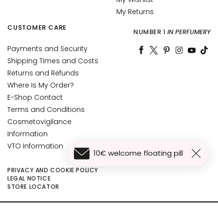
c
My Returns
e
CUSTOMER CARE
M
NUMBER 1
IN PERFUMERY
a
Payments and Security
g
Shipping Times and Costs
i
Returns and Refunds
c
h
Where Is My Order?
e
E-Shop Contact
Terms and Conditions
A
Cosmetovigilance
n
Information
t
VTO Information
i
10€ welcome floating pill
-
a
PRIVACY AND COOKIE POLICY
LEGAL NOTICE
g
STORE LOCATOR
e
H
©2026 Collistar S.p.A. con Socio Unico, via G.B. Pirelli, 19 - 20124 Milano - Italy