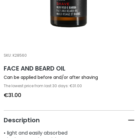
a
l
t
i
e
s
C
SKU:
K28560
l
FACE AND BEARD OIL
e
a
Can be applied before and/or after shaving
n
The lowest price from last 30 days: €31.00
s
€31.00
e
r
s
Description
M
a
• light and easily absorbed
s