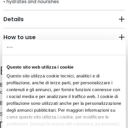
• hydrates and nourishes
k
s
a
Details
n
d
How to use
E
x
f
Safety information
o
l
Buy online
Questo sito web utilizza i cookie
i
Questo sito utilizza cookie tecnici, analitici e di
a
profilazione, anche di terze parti, per personalizzare i
t
Buy your Collistar product in one of the following
contenuti e gli annunci, per fornire funzioni connesse con
o
online pharmacies
r
i social media e per analizzare il traffico web. I cookie di
Buy in store
s
profilazione sono utilizzati anche per la personalizzazione
degli annunci pubblicitari. Per maggiori informazioni su
Search for the nearest Collistar retailer
S
come questo sito utilizza i cookie, per modificare le
e
preferenze (inclusa la revoca del consenso, se prestato),
r