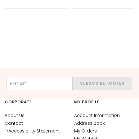
d
L
i
p
C
o
n
t
o
u
r
SUBSCRIBE FOOTER
N
E
CORPORATE
MY PROFILE
E
D
About Us
Account Information
G
Contact
Address Book
o
">Accessibility Statement
My Orders
c
My Wishlist