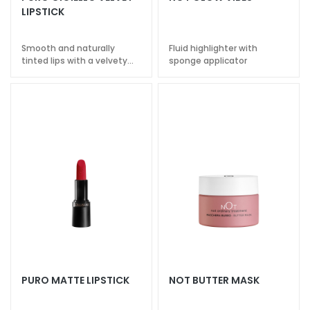
k
LIPSTICK
s
a
Smooth and naturally
Fluid highlighter with
n
tinted lips with a velvety
sponge applicator
effect
d
E
x
f
o
l
i
a
t
o
r
s
S
PURO MATTE LIPSTICK
NOT BUTTER MASK
e
r