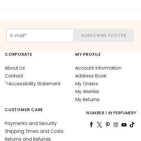
y
d
r
a
t
SUBSCRIBE FOOTER
i
o
n
CORPORATE
MY PROFILE
L
About Us
Account Information
i
Contact
Address Book
f
">Accessibility Statement
My Orders
t
My Wishlist
i
My Returns
n
g
CUSTOMER CARE
NUMBER 1
IN PERFUMERY
B
Payments and Security
r
Shipping Times and Costs
i
Returns and Refunds