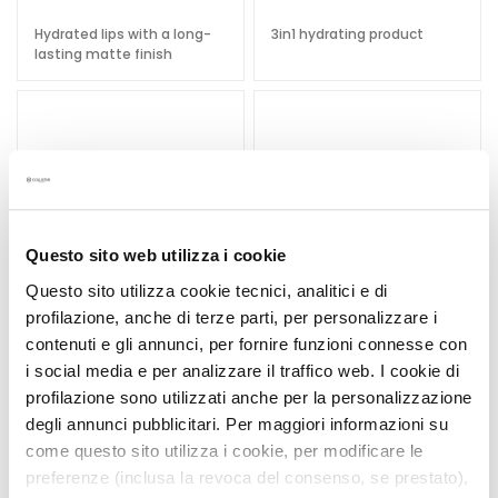
u
Hydrated lips with a long-
3in1 hydrating product
m
lasting matte finish
s
F
a
c
e
c
r
Questo sito web utilizza i cookie
e
Questo sito utilizza cookie tecnici, analitici e di
a
profilazione, anche di terze parti, per personalizzare i
m
contenuti e gli annunci, per fornire funzioni connesse con
s
i social media e per analizzare il traffico web. I cookie di
E
profilazione sono utilizzati anche per la personalizzazione
NOT GRANITA SCRUB
UNICO LIPSTICK
y
degli annunci pubblicitari. Per maggiori informazioni su
e
come questo sito utilizza i cookie, per modificare le
a
preferenze (inclusa la revoca del consenso, se prestato),
Exfoliates, hydrates,
Full colour - perfect wear
n