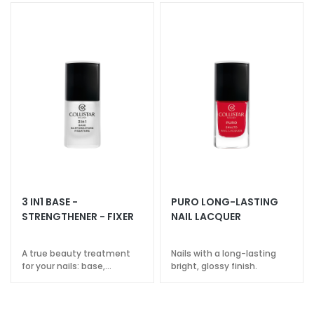
c
e
M
a
g
i
c
h
e
A
n
t
3 IN1 BASE -
PURO LONG-LASTING
i
STRENGTHENER - FIXER
NAIL LACQUER
-
a
A true beauty treatment
Nails with a long-lasting
g
for your nails: base,
bright, glossy finish.
e
strengthener, fixer
H