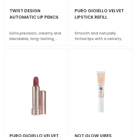
a
TWIST DESIGN
PURO GIOIELLO VELVET
l
AUTOMATIC LIP PENCIL
LIPSTICK REFILL
t
i
Extra precision, creamy and
Smooth and naturally
e
blendable, long-lasting,
tinted lips with a velvety
s
waterproof
effect
C
l
e
a
n
s
e
r
s
M
a
s
PURO GIOIELLO VELVET
NOT GLOW VIBES