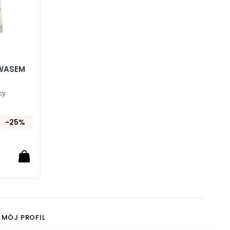
KWASEM
cy
-25%
MÒJ PROFIL