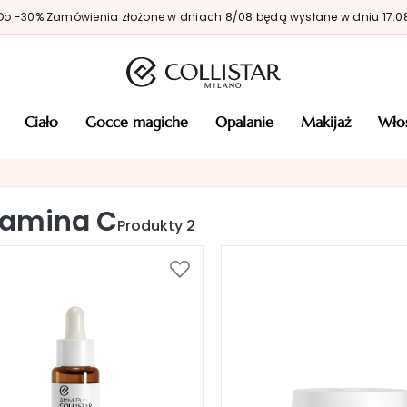
Do -30%
|
Zamówienia złożone w dniach 8/08 będą wysłane w dniu 17.0
ciało
gocce magiche
opalanie
makijaż
wł
tamina C
Produkty
2
Dodaj
do
listy
życzeń