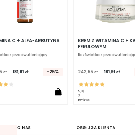
MINA C + ALFA-ARBUTYNA
KREM Z WITAMINA C + 
FERULOWYM
etlacz przeciwutleniający
Rozświetlacz przeciwutleniają
5 zł
181,91 zł
-25%
242,55 zł
181,91 zł
5,0
/5
3
reviews
O NAS
OBSŁUGA KLIENTA