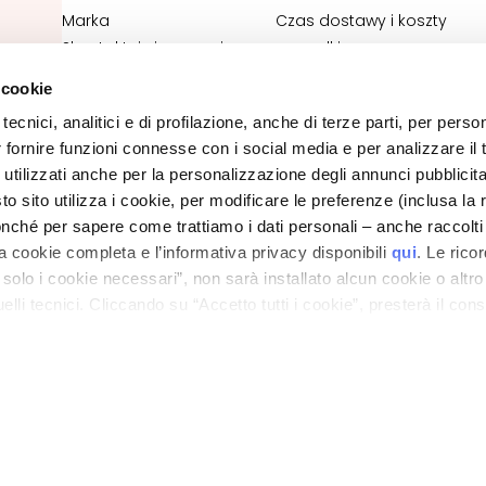
Marka
Czas dostawy i koszty
kowe
Skontaktuj się z nami
przesyłki
Deklaracja dostępności
Zwroty towaru i refundacje
 cookie
Status zamówienia
tecnici, analitici e di profilazione, anche di terze parti, per perso
Kontakt do e-sklepu
r fornire funzioni connesse con i social media e per analizzare il t
Ogólne warunki sprzedaży
 utilizzati anche per la personalizzazione degli annunci pubblicit
 sito utilizza i cookie, per modificare le preferenze (inclusa la 
POLITYKA PRYWATNOŚCI I PLIKÓW COOKIES
nché per sapere come trattiamo i dati personali – anche raccolti
INFORMACJA PRAWNA
LOKALIZATOR SKLEPÓW
a cookie completa e l’informativa privacy disponibili
qui
. Le rico
a solo i cookie necessari”, non sarà installato alcun cookie o altr
lli tecnici. Cliccando su “Accetto tutti i cookie”, presterà il con
ano - Italy - Capitale Sociale euro 1.050.000,00 interamente versato - C.F. - R.I. Milan
direzione e coordinamento di Bolton Group s.r.l.
cookie utilizzati dal sito. Cliccando su “Altre opzioni”, potrà scegli
orizzare.