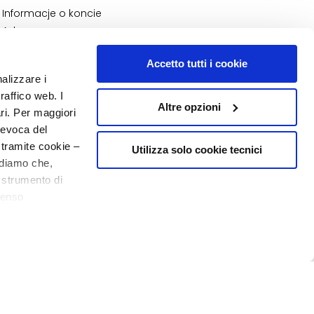
Informacje o koncie
Adres
Moje zamówienia
Accetto tutti i cookie
Moja lista zakupów
nalizzare i
Moje zwroty
raffico web. I
Altre opzioni
NUMER 1
W PERFUMERII
ari. Per maggiori
revoca del
 tramite cookie –
Utilizza solo cookie tecnici
rdiamo che,
o strumento di
senso
20% powitania
o - P.I. 10267000155 - R.E.A MI1361408 - Società soggetta all'attività di
ere, in modo più