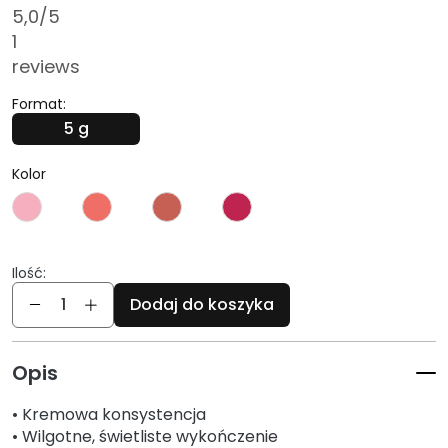
5,0
/5
i
1
e
reviews
P
e
Format:
e
5 g
l
i
Kolor
n
g
i
i
Ilość:
m
Ilość
Dodaj do koszyka
a
s
k
Opis
i
• Kremowa konsystencja
S
• Wilgotne, świetliste wykończenie
e