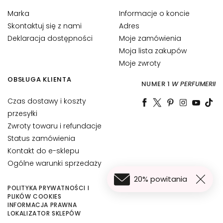
i
Marka
Informacje o koncie
f
Skontaktuj się z nami
Adres
t
i
Deklaracja dostępności
Moje zamówienia
n
Moja lista zakupów
g
Moje zwroty
OBSŁUGA KLIENTA
R
NUMER 1
W PERFUMERII
o
Czas dostawy i koszty
z
przesyłki
ś
w
Zwroty towaru i refundacje
i
Status zamówienia
e
Kontakt do e-sklepu
t
Ogólne warunki sprzedaży
l
20% powitania
e
POLITYKA PRYWATNOŚCI I
n
PLIKÓW COOKIES
INFORMACJA PRAWNA
i
158,40 zł
Dodaj do koszyka
LOKALIZATOR SKLEPÓW
e