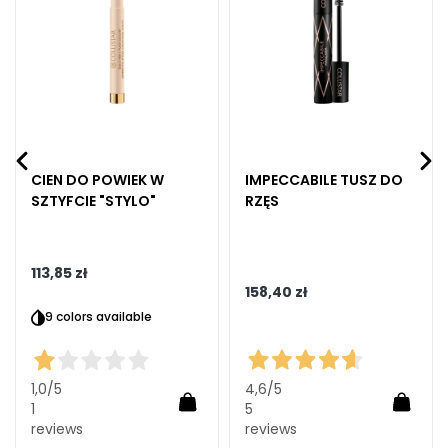
B
A
G
o
c
c
e
CIEN DO POWIEK W
IMPECCABILE TUSZ DO
M
SZTYFCIE "STYLO"
RZĘS
a
g
i
113,85 zł
c
158,40 zł
h
9 colors available
e
A
1,0
/5
4,6
/5
n
Dodaj do koszyka
Dodaj
1
5
t
reviews
reviews
i
aj do koszyka