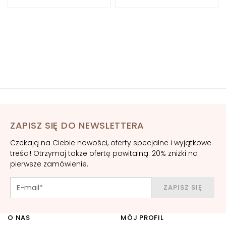
-
a
g
e
i
n
g
N
a
w
ZAPISZ SIĘ DO NEWSLETTERA
i
l
Czekają na Ciebie nowości, oferty specjalne i wyjątkowe
ż
treści! Otrzymaj także ofertę powitalną: 20% zniżki na
pierwsze zamówienie.
a
n
i
ZAPISZ SIĘ
e
O NAS
L
MÒJ PROFIL