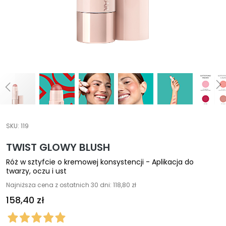
A
E
k
s
p
e
r
c
i
O
SKU:
119
c
z
TWIST GLOWY BLUSH
y
Róż w sztyfcie o kremowej konsystencji - Aplikacja do
s
twarzy, oczu i ust
z
Najniższa cena z ostatnich 30 dni: 118,80 zł
c
158,40 zł
z
a
n