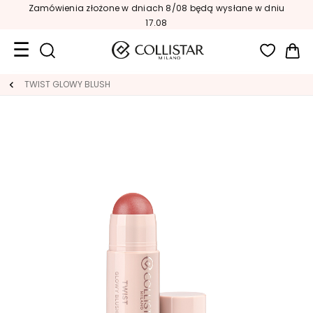
Zamówienia złożone w dniach 8/08 będą wysłane w dniu
17.08
Mój
Format
TWIST GLOWY BLUSH
podróżny
Nowości
TWARZ
K
A
T
E
G
O
R
I