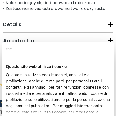
• Kolor nadający się do budowania i mieszania
r
• Zastosowanie wielostrefowe na twarz, oczy i usta
u
m
Details
K
r
e
An extra tip
m
y
d
How to use
o
Questo sito web utilizza i cookie
t
Safety information
w
Questo sito utilizza cookie tecnici, analitici e di
a
profilazione, anche di terze parti, per personalizzare i
r
contenuti e gli annunci, per fornire funzioni connesse con
z
i social media e per analizzare il traffico web. I cookie di
5,0
/5
y
profilazione sono utilizzati anche per la personalizzazione
degli annunci pubblicitari. Per maggiori informazioni su
O
1
product reviews
come questo sito utilizza i cookie, per modificare le
k