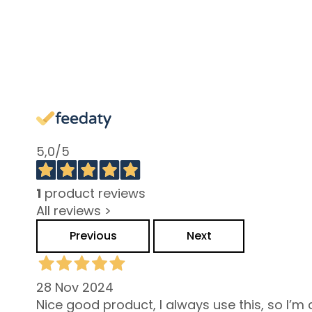
Przebarwienia
Skóra zmęczona i
z
przebarwieniami
Skóra wrażliwa
Zmarszczki
Brak napięcia i
5,0
/5
wiotkość
LINIE
1
product reviews
Gocce Magiche
All reviews >
Attivi Puri
Previous
Next
Idro-attiva
Rigenera
28 Nov 2024
Lift HD+
Nice good product, I always use this, so I’m
Futura