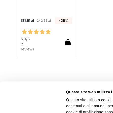
odżywianie
Ujędrnianie
Antycellulit i
181,91 zł
-25%
242,55 zł
wyszczuplanie
ROZWIĄZANIA
DLA
5,0
/5
2
Krytyczne
reviews
obszary ciała
Cellulit
Skóra wiotka
Skóra sucha i
odwodniona
Miejscowa
Questo sito web utilizza i
tkanka
Questo sito utilizza cookie 
tłuszczowa
contenuti e gli annunci, pe
Pielęgnacja
cookie di profilazione sono