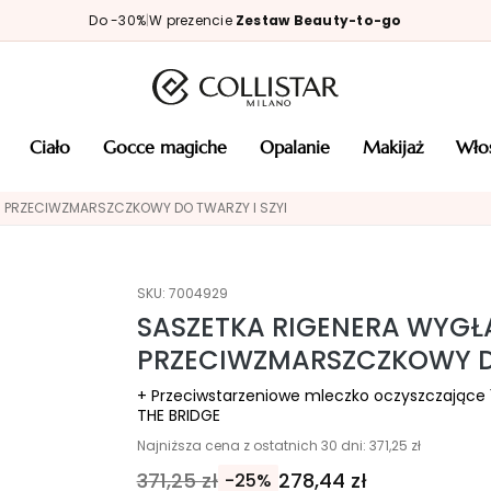
Do -30%
|
W prezencie
Zestaw Beauty-to-go
ciało
gocce magiche
opalanie
makijaż
wł
 PRZECIWZMARSZCZKOWY DO TWARZY I SZYI
SKU:
7004929
SASZETKA RIGENERA WYG
PRZECIWZMARSZCZKOWY DO
+ Przeciwstarzeniowe mleczko oczyszczające
THE BRIDGE
Najniższa cena z ostatnich 30 dni: 371,25 zł
371,25 zł
278,44 zł
-25%