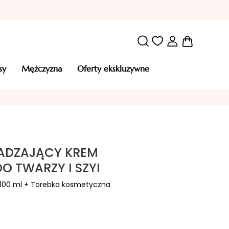
Mój kosz
osy
mężczyzna
oferty ekskluzywne
ŁADZAJĄCY KREM
 TWARZY I SZYI
 100 ml + Torebka kosmetyczna