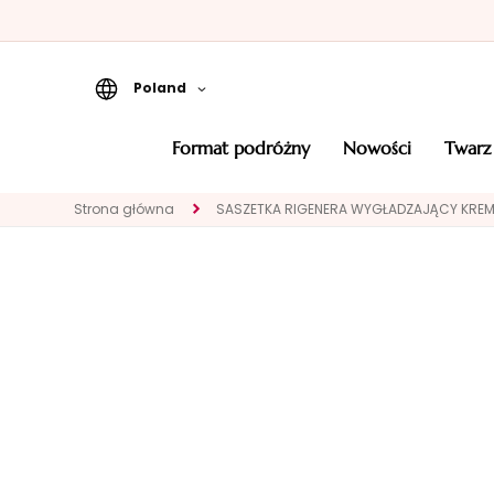
Poland
Format podróżny
format podróżny
nowości
twarz
Nowości
Strona główna
SASZETKA RIGENERA WYGŁADZAJĄCY KREM
TWARZ
KATEGORIA
Eksperci
Oczyszczanie
Peelingi i maski
Serum
Kremy do twarzy
Okolice oczu i
ust