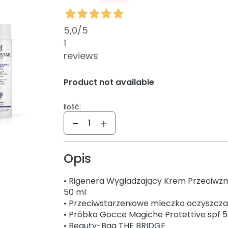
5,0
/5
1
reviews
Product not available
Ilość:
Ilość
Opis
• Rigenera Wygładzający Krem Przeciwzm
50 ml
• Przeciwstarzeniowe mleczko oczyszcza
• Próbka Gocce Magiche Protettive spf 
• Beauty-Bag THE BRIDGE