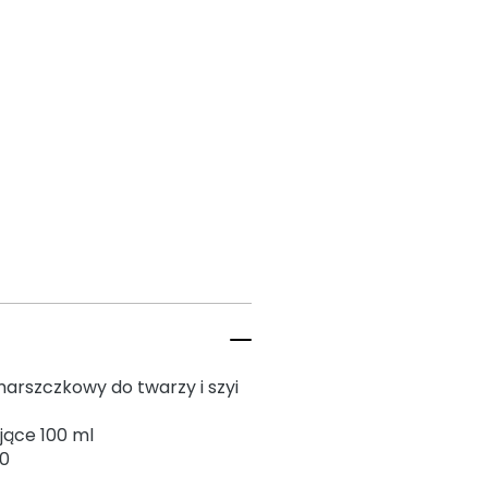
arszczkowy do twarzy i szyi
jące 100 ml
50