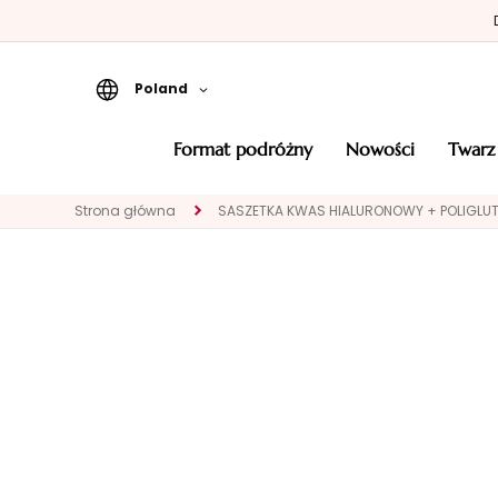
Poland
Format podróżny
format podróżny
nowości
twarz
Nowości
Strona główna
SASZETKA KWAS HIALURONOWY + POLIGLU
TWARZ
KATEGORIA
Eksperci
Oczyszczanie
Peelingi i maski
Serum
Kremy do twarzy
Okolice oczu i
ust