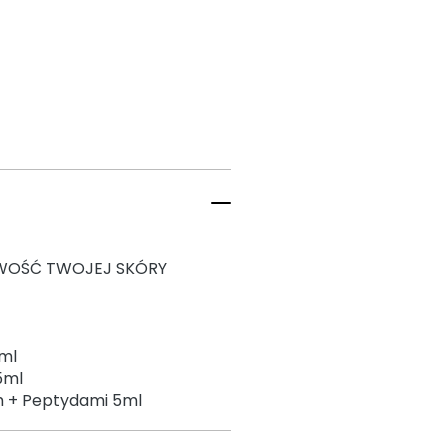
OWOŚĆ TWOJEJ SKÓRY
0ml
5ml
 + Peptydami 5ml