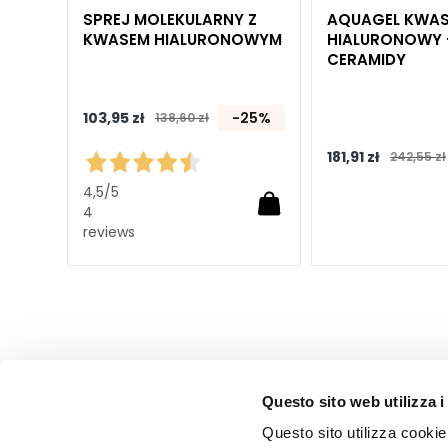
N
SPREJ MOLEKULARNY Z
AQUAGEL KWA
Unica
KWASEM HIALURONOWYM
HIALURONOWY 
CERAMIDY
NOT
Ciało
103,95 zł
-25%
138,60 zł
KATEGORIA
Cremy i olejki
25%
181,91 zł
242,55 zł
Do kąpieli
4,5
/5
Peelingi do ciała
4
reviews
Dezodoranty
Samoopalacze
superserum
POTRZEBA
Samoopalacze
Glass Skin
Questo sito web utilizza i
Nawilżanie i
Questo sito utilizza cookie 