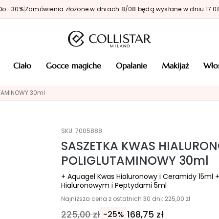
Do -30%
|
Zamówienia złożone w dniach 8/08 będą wysłane w dniu 17.0
ciało
gocce magiche
opalanie
makijaż
wł
TAMINOWY 30ml
SKU:
7005888
SASZETKA KWAS HIALURO
POLIGLUTAMINOWY 30ml
+ Aquagel Kwas Hialuronowy i Ceramidy 15ml
Hialuronowym i Peptydami 5ml
Najniższa cena z ostatnich 30 dni: 225,00 zł
225,00 zł
168,75 zł
-25%