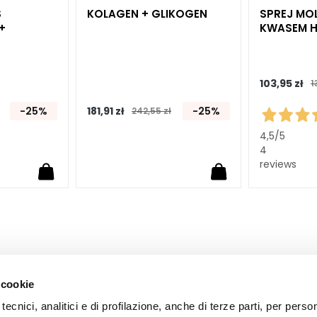
S
KOLAGEN + GLIKOGEN
SPREJ MO
+
KWASEM 
103,95 zł
1
-25%
181,91 zł
-25%
242,55 zł
4,5
/5
4
reviews
 cookie
tecnici, analitici e di profilazione, anche di terze parti, per perso