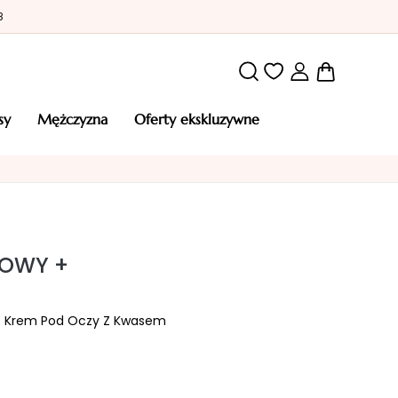
8
Mój kosz
osy
mężczyzna
oferty ekskluzywne
NOWY +
 + Krem Pod Oczy Z Kwasem