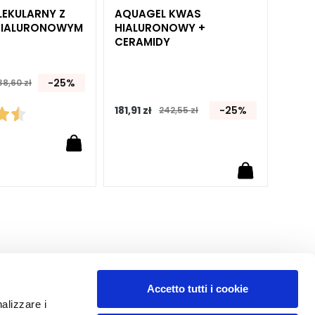
LEKULARNY Z
AQUAGEL KWAS
HIALURONOWYM
HIALURONOWY +
CERAMIDY
-25%
38,60 zł
181,91 zł
-25%
242,55 zł
Accetto tutti i cookie
nalizzare i