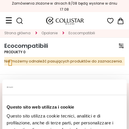
Zamówienia złożone w dniach 8/08 będą wysłane w dniu
17.08
Mój
Strona główna
Opalanie
Ecocompatibili
Format
podróżny
Ecocompatibili
PRODUKTY
0
Nowości
Nie możemy odnaleźć pasujących produktów do zaznaczenia.
TWARZ
K
A
T
ZAPISZ SIĘ DO NEWSLETTERA
E
G
Czekają na Ciebie nowości, oferty specjalne i wyjątkowe
Questo sito web utilizza i cookie
O
treści! Otrzymaj także ofertę powitalną: 20% zniżki na
R
Questo sito utilizza cookie tecnici, analitici e di
pierwsze zamówienie.
I
profilazione, anche di terze parti, per personalizzare i