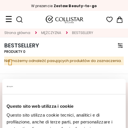
W prezencie
Zestaw Beauty-to-go
Mój
Format
Strona główna
MĘŻCZYZNA
BESTSELLERY
podróżny
BESTSELLERY
Nowości
PRODUKTY
0
Nie możemy odnaleźć pasujących produktów do zaznaczenia.
TWARZ
K
A
T
E
ZAPISZ SIĘ DO NEWSLETTERA
G
Czekają na Ciebie nowości, oferty specjalne i wyjątkowe
Questo sito web utilizza i cookie
O
treści! Otrzymaj także ofertę powitalną: 20% zniżki na
R
Questo sito utilizza cookie tecnici, analitici e di
pierwsze zamówienie.
I
profilazione, anche di terze parti, per personalizzare i
A