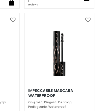
1
reviews
Dodaj
Dodaj
do
do
listy
listy
życzeń
życzeń
IMPECCABILE MASCARA
WATERPROOF
yzja,
Objętość, Długość, Definicja,
Podkręcenie, Waterproof