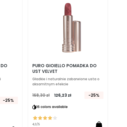
życzeń
życzeń
 DO
PURO GIOIELLO POMADKA DO
UST VELVET
i
Gładkie i naturalnie zabarwione usta o
aksamitnym efekcie
168,30 zł
126,23 zł
-25%
-25%
16 colors available
4,0
/5