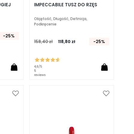
UGIEJ
IMPECCABILE TUSZ DO RZĘS
Objętość, Długość, Definicja,
Podkręcenie
-25%
158,40 zł
118,80 zł
-25%
4,6
/5
5
reviews
Dodaj
Dodaj
do
do
listy
listy
życzeń
życzeń