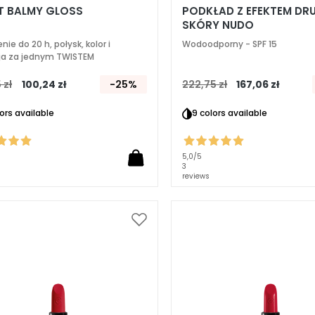
T BALMY GLOSS
PODKŁAD Z EFEKTEM DR
SKÓRY NUDO
nie do 20 h, połysk, kolor i
Wodoodporny - SPF 15
ja za jednym TWISTEM
 zł
100,24 zł
-25%
222,75 zł
167,06 zł
lors available
9 colors available
5,0
/5
3
reviews
Dodaj
do
listy
życzeń