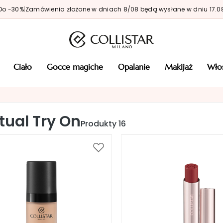
Do -30%
|
Zamówienia złożone w dniach 8/08 będą wysłane w dniu 17.0
ciało
gocce magiche
opalanie
makijaż
wł
rtual Try On
Produkty
16
Dodaj
do
listy
życzeń