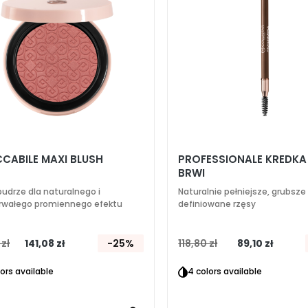
życzeń
CCABILE MAXI BLUSH
PROFESSIONALE KREDKA
BRWI
pudrze dla naturalnego i
Naturalnie pełniejsze, grubsze 
rwałego promiennego efektu
definiowane rzęsy
 zł
141,08 zł
-25%
118,80 zł
89,10 zł
lors available
4 colors available