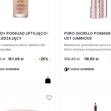
 HD+ PODKŁAD LIFTUJĄCO-
PURO GIOIELLO POMAD
ŁADZAJĄCY
UST LUMINOUS
i nawilżona skóra. Idealna dla
Nawilżone, promienne usta z 
ojrzałej
który możesz stopniowo inte
przy każdym kolejnym pociągn
 zł
167,06 zł
-25%
158,40 zł
118,80 zł
lors available
9 colors available
Dodaj
do
listy