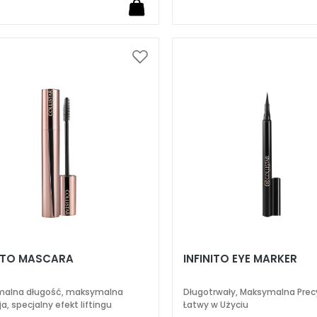
Dodaj
do
listy
życzeń
NITO MASCARA
INFINITO EYE MARKER
malna długość, maksymalna
Długotrwały, Maksymalna Prec
ja, specjalny efekt liftingu
Łatwy w Użyciu