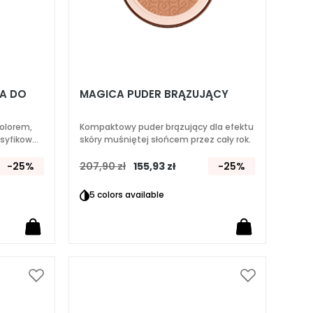
KA DO
MAGICA PUDER BRĄZUJĄCY
kolorem,
Kompaktowy puder brązujący dla efektu
nsyfikować
skóry muśniętej słońcem przez cały rok.
ięciu
-25%
207,90 zł
155,93 zł
-25%
5 colors available
Dodaj
Dodaj
do
do
listy
listy