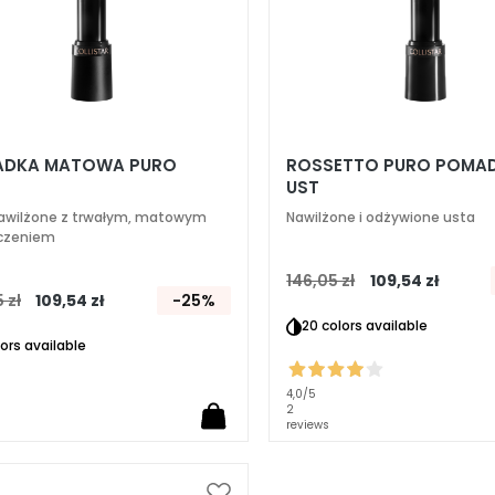
DKA MATOWA PURO
ROSSETTO PURO POMA
UST
awilżone z trwałym, matowym
Nawilżone i odżywione usta
czeniem
146,05 zł
109,54 zł
 zł
109,54 zł
-25%
20 colors available
lors available
4,0
/5
2
reviews