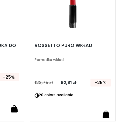
DKA DO
ROSSETTO PURO WKŁAD
Pomadka wkład
-25%
123,75 zł
92,81 zł
-25%
20 colors available