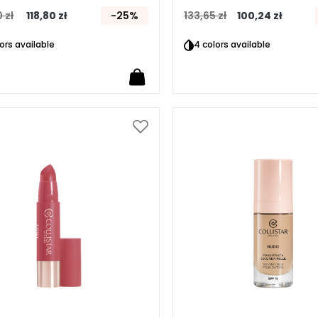
 zł
118,80 zł
-25%
133,65 zł
100,24 zł
lors available
4 colors available
Dodaj
do
listy
życzeń