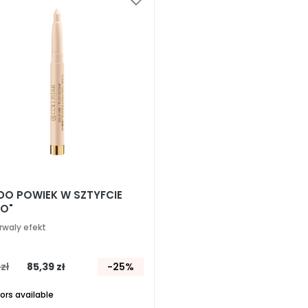
Dodaj
do
listy
życzeń
 DO POWIEK W SZTYFCIE
LO"
rwaly efekt
 zł
85,39 zł
-25%
lors available