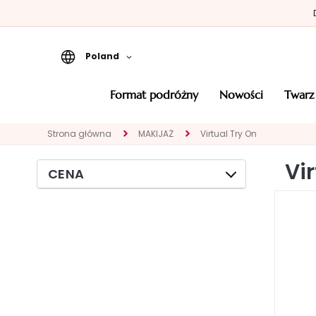
Poland
Format podróżny
format podróżny
nowości
twarz
Nowości
Strona główna
MAKIJAŻ
Virtual Try On
TWARZ
KATEGORIA
Vi
CENA
Eksperci
Oczyszczanie
Peelingi i maski
Serum
Kremy do twarzy
Okolice oczu i
ust