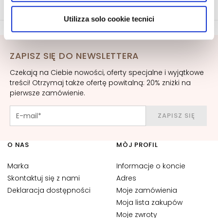
utilizzati dal sito. Cliccando su “Altre opzioni”, potrà
r
scegliere, in modo più granulare, quali cookie
u
Utilizza solo cookie tecnici
autorizzare.
m
K
ZAPISZ SIĘ DO NEWSLETTERA
r
e
Czekają na Ciebie nowości, oferty specjalne i wyjątkowe
m
treści! Otrzymaj także ofertę powitalną: 20% zniżki na
y
pierwsze zamówienie.
d
o
ZAPISZ SIĘ
t
w
O NAS
MÒJ PROFIL
a
r
Marka
Informacje o koncie
z
Skontaktuj się z nami
Adres
y
Deklaracja dostępności
Moje zamówienia
O
Moja lista zakupów
k
Moje zwroty