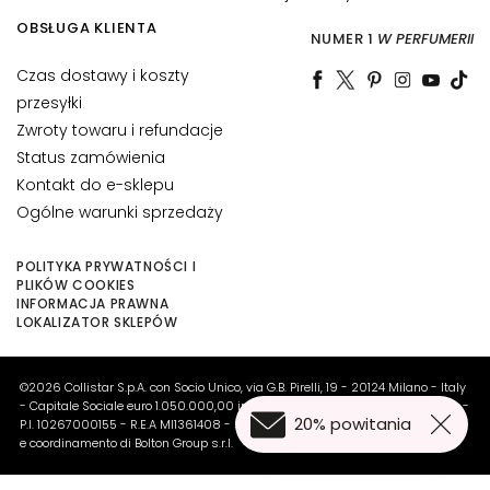
o
OBSŁUGA KLIENTA
l
NUMER 1
W PERFUMERII
i
Czas dostawy i koszty
c
przesyłki
e
Zwroty towaru i refundacje
o
Status zamówienia
c
Kontakt do e-sklepu
z
Ogólne warunki sprzedaży
u
i
u
POLITYKA PRYWATNOŚCI I
PLIKÓW COOKIES
s
INFORMACJA PRAWNA
t
LOKALIZATOR SKLEPÓW
P
O
©2026 Collistar S.p.A. con Socio Unico, via G.B. Pirelli, 19 - 20124 Milano - Italy
T
- Capitale Sociale euro 1.050.000,00 interamente versato - C.F. - R.I. Milano -
20% powitania
P.I. 10267000155 - R.E.A MI1361408 - Società soggetta all'attività di direzione
R
e coordinamento di Bolton Group s.r.l.
Z
E