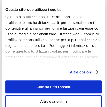
i
Questo sito web utilizza i cookie
e
Questo sito utilizza cookie tecnici, analitici e di
P
profilazione, anche di terze parti, per personalizzare i
e
contenuti e gli annunci, per fornire funzioni connesse con
e
i social media e per analizzare il traffico web. I cookie di
l
WKŁAD POMADKI
ROSSETTO PURO
profilazione sono utilizzati anche per la personalizzazione
i
MATOWEJ PURO
WKŁAD
degli annunci pubblicitari. Per maggiori informazioni su
n
come questo sito utilizza i cookie, per modificare le
g
preferenze (inclusa la revoca del consenso, se prestato),
Usta nawilżone z trwałym,
Pomadka wkład
i
matowym wykończeniem
i
nonché per sapere come trattiamo i dati personali –
m
anche raccolti tramite cookie – può consultare
123,75 zł
-25%
123,75 zł
-25%
Altre opzioni
a
l’informativa cookie completa e l’informativa privacy
92,81 zł
92,81 zł
s
disponibili
qui
. Le ricordiamo che, qualora clicchi su
9 colors available
20 colors available
k
“Utilizza solo i cookie necessari”, non sarà installato
Accetto tutti i cookie
i
alcun cookie o altro strumento di tracciamento diverso da
quelli tecnici. Cliccando su “Accetto tutti i cookie”,
S
Altre opzioni
presterà il consenso all’installazione di tutti i cookie
e