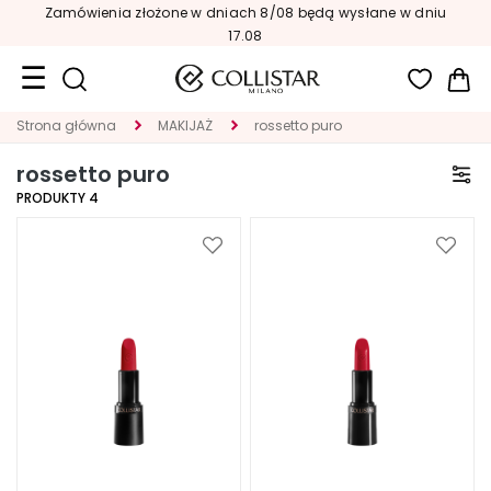
Zamówienia złożone w dniach 8/08 będą wysłane w dniu
17.08
Mój
Strona główna
MAKIJAŻ
rossetto puro
Format
podróżny
rossetto puro
PRODUKTY
4
Nowości
TWARZ
Dodaj
Dodaj
do
do
K
listy
listy
A
życzeń
życze
T
E
G
O
R
I