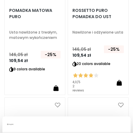
A
POMADKA MATOWA
ROSSETTO PURO
E
PURO
POMADKA DO UST
k
s
p
Usta nawilżone z trwałym,
Nawilżone i odżywione usta
matowym wykończeniem
e
r
146,05 zł
-25%
c
146,05 zł
-25%
109,54 zł
i
109,54 zł
20 colors available
9 colors available
O
c
4,0
/5
z
2
y
reviews
s
z
Dodaj
Dodaj
c
do
do
z
listy
listy
a
życzeń
życze
n