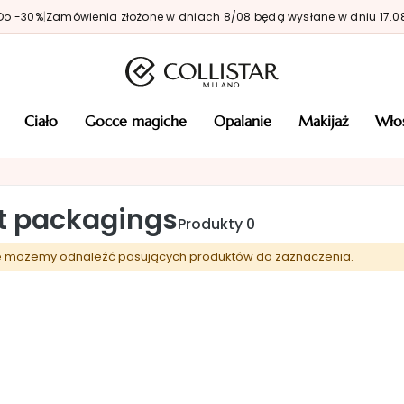
Do -30%
|
Zamówienia złożone w dniach 8/08 będą wysłane w dniu 17.0
ciało
gocce magiche
opalanie
makijaż
wł
ft packagings
Produkty
0
e możemy odnaleźć pasujących produktów do zaznaczenia.