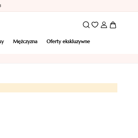
8
Mój kosz
osy
mężczyzna
oferty ekskluzywne