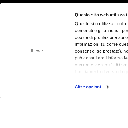
Przebarwienia
Questo sito web utilizza i
Skóra zmęczona i
z
Questo sito utilizza cookie 
przebarwieniami
contenuti e gli annunci, pe
cookie di profilazione sono
Skóra wrażliwa
informazioni su come questo
Zmarszczki
consenso, se prestato), no
Brak napięcia i
può consultare l’informativ
wiotkość
qualora clicchi su “Utilizz
tracciamento diverso da que
LINIE
all’installazione di tutti i 
Gocce Magiche
granulare, quali cookie aut
Altre opzioni
Attivi Puri
Idro-attiva
Rigenera
Lift HD+
Futura