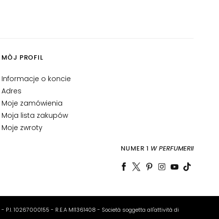
MÒJ PROFIL
Informacje o koncie
Adres
Moje zamówienia
Moja lista zakupów
Moje zwroty
NUMER 1
W PERFUMERII
o - P.I. 10267000155 - R.E.A MI1361408 - Società soggetta all'attività di