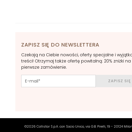
POTRZEBA
Gocce Magiche
Anti-ageing
Nawilżanie
Lifting
ZAPISZ SIĘ DO NEWSLETTERA
Rozświetlenie
Czekają na Ciebie nowości, oferty specjalne i wyjąt
Acido ialuronico
treści! Otrzymaj także ofertę powitalną: 20% zniżki na
pierwsze zamówienie.
Protezione UV
viso
ZAPISZ SIĘ
Retinol
ROZWIĄZANIA
DLA
Cera sucha
Cera mieszana i
©2026 Collistar S.p.A. con Socio Unico, via G.B. Pirelli, 19 - 20124 Mil
tłusta