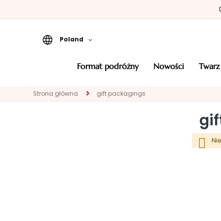
Poland
Format podróżny
format podróżny
nowości
twarz
Nowości
Strona główna
gift packagings
TWARZ
KATEGORIA
gi
Eksperci
Oczyszczanie
Ni
Peelingi i maski
Serum
Kremy do twarzy
Okolice oczu i
ust