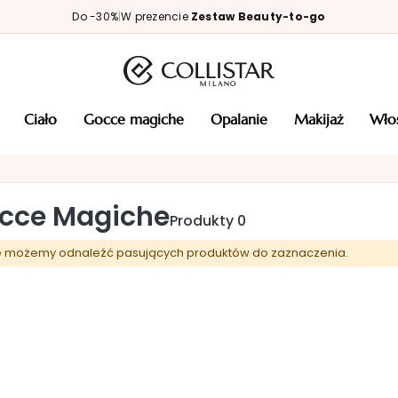
Do -30%
|
W prezencie
Zestaw Beauty-to-go
ciało
gocce magiche
opalanie
makijaż
wł
cce Magiche
Produkty
0
e możemy odnaleźć pasujących produktów do zaznaczenia.