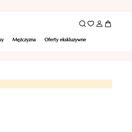
Mój kosz
osy
mężczyzna
oferty ekskluzywne