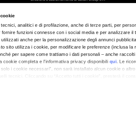
 cookie
tecnici, analitici e di profilazione, anche di terze parti, per perso
r fornire funzioni connesse con i social media e per analizzare il t
 utilizzati anche per la personalizzazione degli annunci pubblicit
 sito utilizza i cookie, per modificare le preferenze (inclusa la 
nché per sapere come trattiamo i dati personali – anche raccolti
a cookie completa e l’informativa privacy disponibili
qui
. Le rico
a solo i cookie necessari”, non sarà installato alcun cookie o altr
lli tecnici. Cliccando su “Accetto tutti i cookie”, presterà il con
cookie utilizzati dal sito. Cliccando su “Altre opzioni”, potrà scegli
orizzare.