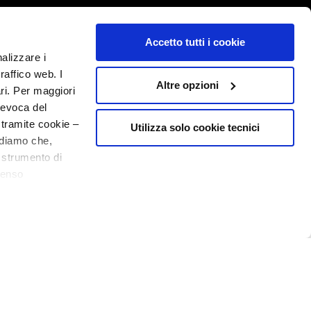
Accetto tutti i cookie
nalizzare i
raffico web. I
Altre opzioni
ari. Per maggiori
revoca del
 tramite cookie –
Utilizza solo cookie tecnici
rdiamo che,
o strumento di
senso
20% powitania
ere, in modo più