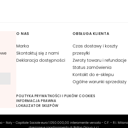
O NAS
OBSŁUGA KLIENTA
Marka
Czas dostawy i koszty
kowe
Skontaktuj się z nami
przesyłki
Deklaracja dostępności
Zwroty towaru i refundacje
Status zamówienia
Kontakt do e-sklepu
Ogólne warunki sprzedaży
POLITYKA PRYWATNOŚCI I PLIKÓW COOKIES
INFORMACJA PRAWNA
LOKALIZATOR SKLEPÓW
ano - Italy - Capitale Sociale euro 1.050.000,00 interamente versato - C.F. - R.I. Milan
direzione e coordinamento di Bolton Group s.r.l.