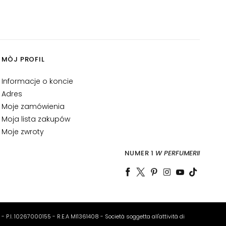
MÒJ PROFIL
Informacje o koncie
Adres
Moje zamówienia
Moja lista zakupów
Moje zwroty
NUMER 1
W PERFUMERII
o - P.I. 10267000155 - R.E.A MI1361408 - Società soggetta all'attività di