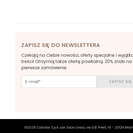
POTRZEBA
Gocce Magiche
Anti-ageing
Nawilżanie
Lifting
ZAPISZ SIĘ DO NEWSLETTERA
Rozświetlenie
Czekają na Ciebie nowości, oferty specjalne i wyjąt
Acido ialuronico
treści! Otrzymaj także ofertę powitalną: 20% zniżki na
pierwsze zamówienie.
Protezione UV
viso
ZAPISZ SIĘ
Retinol
ROZWIĄZANIA
DLA
Cera sucha
Cera mieszana i
©2026 Collistar S.p.A. con Socio Unico, via G.B. Pirelli, 19 - 20124 Mil
tłusta