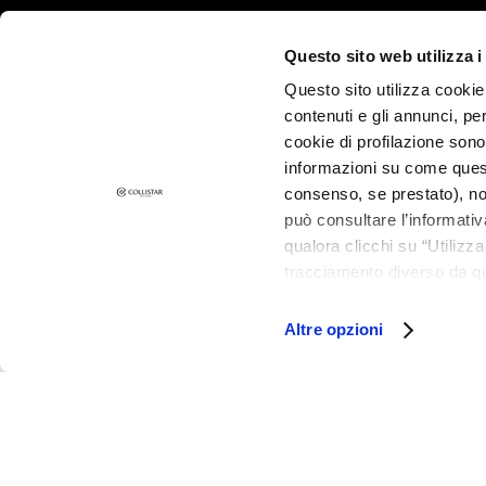
Przebarwienia
Questo sito web utilizza i
Skóra zmęczona i
z
Questo sito utilizza cookie 
przebarwieniami
contenuti e gli annunci, pe
cookie di profilazione sono
Skóra wrażliwa
informazioni su come questo
Zmarszczki
consenso, se prestato), no
Brak napięcia i
può consultare l’informativ
wiotkość
qualora clicchi su “Utilizz
tracciamento diverso da que
LINIE
all’installazione di tutti i 
Gocce Magiche
granulare, quali cookie aut
Altre opzioni
Attivi Puri
Idro-attiva
Rigenera
Lift HD+
Futura