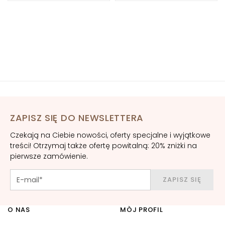
o
l
i
c
e
o
c
z
u
i
ZAPISZ SIĘ DO NEWSLETTERA
u
s
Czekają na Ciebie nowości, oferty specjalne i wyjątkowe
t
treści! Otrzymaj także ofertę powitalną: 20% zniżki na
pierwsze zamówienie.
P
O
ZAPISZ SIĘ
T
R
Z
O NAS
MÒJ PROFIL
E