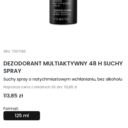
A
E
k
s
p
e
r
c
SKU:
7007193
i
DEZODORANT MULTIAKTYWNY 48 H SUCHY
O
SPRAY
c
Suchy spray o natychmiastowym wchłanianiu, bez alkoholu
z
y
Najniższa cena z ostatnich 30 dni: 113,85 zł
s
113,85 zł
z
c
Format:
z
125 ml
a
n