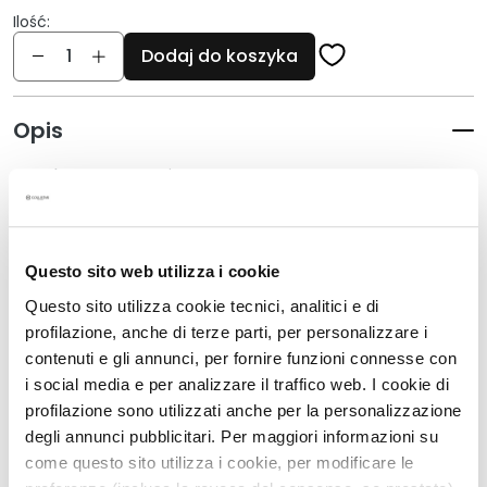
i
Ilość:
Ilość
e
Dodaj do koszyka
P
e
Opis
e
l
• suchy antyperspirant
i
• ?wie?y i o delikatnym zapachu
n
g
i
Questo sito web utilizza i cookie
Details
i
Questo sito utilizza cookie tecnici, analitici e di
m
profilazione, anche di terze parti, per personalizzare i
a
How to use
contenuti e gli annunci, per fornire funzioni connesse con
s
i social media e per analizzare il traffico web. I cookie di
k
i
profilazione sono utilizzati anche per la personalizzazione
degli annunci pubblicitari. Per maggiori informazioni su
S
Produkty powiązane
come questo sito utilizza i cookie, per modificare le
e