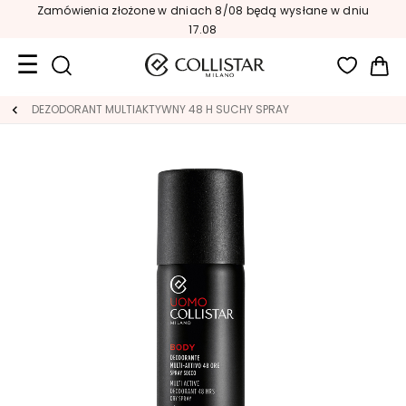
Zamówienia złożone w dniach 8/08 będą wysłane w dniu
17.08
Mój
Format
DEZODORANT MULTIAKTYWNY 48 H SUCHY SPRAY
podróżny
Nowości
TWARZ
K
A
T
E
G
O
R
I