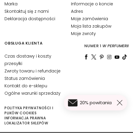
Marka
Informacje o koncie
B
A
Skontaktuj się z nami
Adres
Deklaracja dostępności
Moje zamówienia
G
Moja lista zakupów
o
Moje zwroty
c
c
OBSŁUGA KLIENTA
NUMER 1
W PERFUMERII
e
Czas dostawy i koszty
M
przesyłki
a
g
Zwroty towaru i refundacje
i
Status zamówienia
c
Kontakt do e-sklepu
h
Ogólne warunki sprzedaży
e
20% powitania
POLITYKA PRYWATNOŚCI I
A
PLIKÓW COOKIES
n
INFORMACJA PRAWNA
113,85 zł
t
Dodaj do koszyka
LOKALIZATOR SKLEPÓW
i