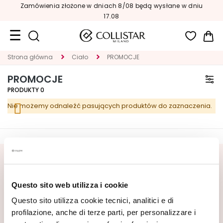
Zamówienia złożone w dniach 8/08 będą wysłane w dniu
17.08
Mój
Strona główna
Ciało
PROMOCJE
Format
podróżny
PROMOCJE
PRODUKTY
0
Nowości
Nie możemy odnaleźć pasujących produktów do zaznaczenia.
TWARZ
K
A
T
ZAPISZ SIĘ DO NEWSLETTERA
E
G
Czekają na Ciebie nowości, oferty specjalne i wyjątkowe
Questo sito web utilizza i cookie
O
treści! Otrzymaj także ofertę powitalną: 20% zniżki na
R
Questo sito utilizza cookie tecnici, analitici e di
pierwsze zamówienie.
I
profilazione, anche di terze parti, per personalizzare i