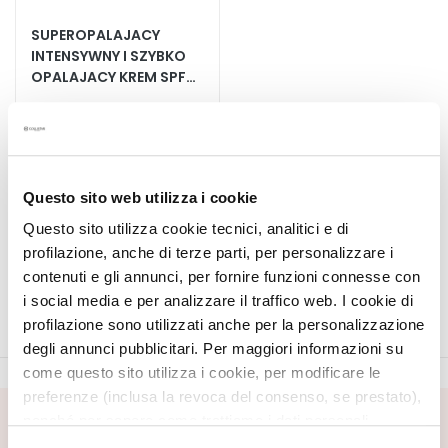
A
SUPEROPALAJACY
E
INTENSYWNY I SZYBKO
k
OPALAJACY KREM SPF
s
20
p
Przyspiesza weekendowe
opalanie i mniej
e
intensywnego slonca
r
188,10 zł
-25%
c
141,08 zł
i
Questo sito web utilizza i cookie
Questo sito utilizza cookie tecnici, analitici e di
O
5,0
/5
profilazione, anche di terze parti, per personalizzare i
1
c
reviews
contenuti e gli annunci, per fornire funzioni connesse con
z
i social media e per analizzare il traffico web. I cookie di
y
profilazione sono utilizzati anche per la personalizzazione
s
degli annunci pubblicitari. Per maggiori informazioni su
z
come questo sito utilizza i cookie, per modificare le
c
z
preferenze (inclusa la revoca del consenso, se prestato),
a
nonché per sapere come trattiamo i dati personali –
ZAPISZ SIĘ DO NEWSLETTERA
n
anche raccolti tramite cookie – può consultare