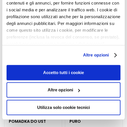
Safety information
r
contenuti e gli annunci, per fornire funzioni connesse con
u
i social media e per analizzare il traffico web. I cookie di
m
profilazione sono utilizzati anche per la personalizzazione
degli annunci pubblicitari. Per maggiori informazioni su
Produkty powiązane
K
come questo sito utilizza i cookie, per modificare le
r
preferenze (inclusa la revoca del consenso, se prestato),
e
nonché per sapere come trattiamo i dati personali –
Dodaj
Dodaj
m
do
do
anche raccolti tramite cookie – può consultare
y
Altre opzioni
listy
listy
l’informativa cookie completa e l’informativa privacy
d
życzeń
życze
disponibili
qui
. Le ricordiamo che, qualora clicchi su
o
“Utilizza solo i cookie necessari”, non sarà installato
t
Accetto tutti i cookie
alcun cookie o altro strumento di tracciamento diverso da
w
quelli tecnici. Cliccando su “Accetto tutti i cookie”,
a
Altre opzioni
presterà il consenso all’installazione di tutti i cookie
r
z
utilizzati dal sito. Cliccando su “Altre opzioni”, potrà
y
scegliere, in modo più granulare, quali cookie
Utilizza solo cookie tecnici
autorizzare.
ROSSETTO PURO
POMADKA MATOWA
O
POMADKA DO UST
PURO
k