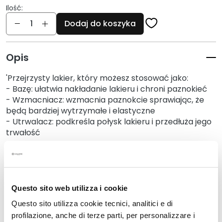
i
Ilość:
Ilość
e
Dodaj do koszyka
P
e
Opis
e
l
'Przejrzysty lakier, który możesz stosować jako:
i
- Bazę: ułatwia nakładanie lakieru i chroni paznokieć
n
- Wzmacniacz: wzmacnia paznokcie sprawiając, że
g
będą bardziej wytrzymałe i elastyczne
i
- Utrwalacz: podkreśla połysk lakieru i przedłuża jego
i
trwałość
m
a
Details
s
k
i
Questo sito web utilizza i cookie
How to use
Questo sito utilizza cookie tecnici, analitici e di
S
e
profilazione, anche di terze parti, per personalizzare i