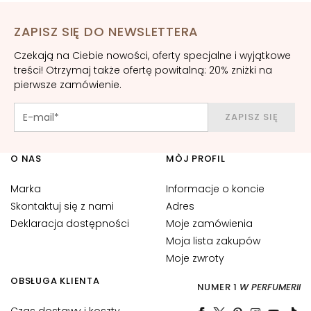
B
A
ZAPISZ SIĘ DO NEWSLETTERA
G
Czekają na Ciebie nowości, oferty specjalne i wyjątkowe
o
treści! Otrzymaj także ofertę powitalną: 20% zniżki na
c
pierwsze zamówienie.
c
e
ZAPISZ SIĘ
M
a
O NAS
MÒJ PROFIL
g
i
Marka
Informacje o koncie
c
Skontaktuj się z nami
Adres
h
Deklaracja dostępności
Moje zamówienia
e
Moja lista zakupów
A
Moje zwroty
n
OBSŁUGA KLIENTA
t
NUMER 1
W PERFUMERII
i
Czas dostawy i koszty