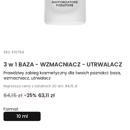
E
k
s
p
e
r
c
SKU:
K10764
i
3 w 1 BAZA - WZMACNIACZ - UTRWALACZ
O
Prawdziwy zabieg kosmetyczny dla twoich paznokci: baza,
c
wzmacniacz, utrwalacz
z
Najniższa cena z ostatnich 30 dni: 84,15 zł
y
s
84,15 zł
63,11 zł
-25%
z
c
Format:
z
10 ml
a
n