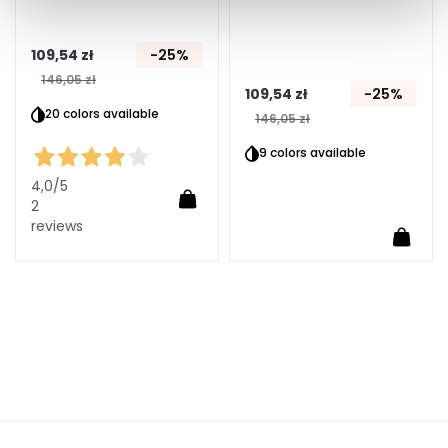
o
l
i
109,54 zł
-25%
c
146,05 zł
109,54 zł
-25%
e
20 colors available
146,05 zł
o
c
9 colors available
z
4,0
/5
u
Dodaj do koszyka
2
i
reviews
Dodaj
u
s
t
P
O
T
R
Z
E