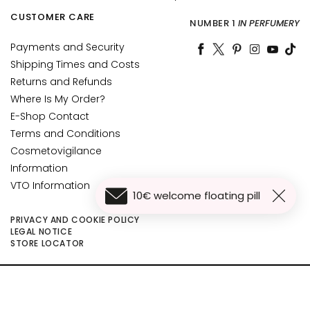
c
CUSTOMER CARE
NUMBER 1
IN PERFUMERY
e
M
Payments and Security
a
Shipping Times and Costs
g
Returns and Refunds
i
Where Is My Order?
c
E-Shop Contact
h
Terms and Conditions
e
Cosmetovigilance
A
Information
n
VTO Information
t
10€ welcome floating pill
i
PRIVACY AND COOKIE POLICY
-
LEGAL NOTICE
a
STORE LOCATOR
g
e
©2026 Collistar S.p.A. con Socio Unico, via G.B. Pirelli, 19 - 20124 Milano - Italy
- Capitale Sociale euro 1.050.000,00 interamente versato - C.F. - R.I. Milano -
H
P.I. 10267000155 - R.E.A MI1361408 - Società soggetta all'attività di direzione