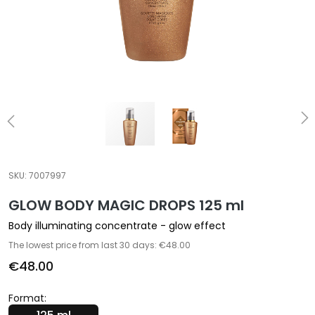
a
l
t
i
e
s
C
l
e
a
SKU:
7007997
n
GLOW BODY MAGIC DROPS 125 ml
s
e
Body illuminating concentrate - glow effect
r
The lowest price from last 30 days: €48.00
s
€48.00
M
a
Format:
s