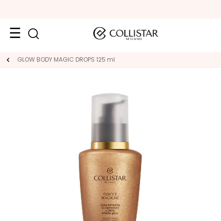
Face
GLOW BODY MAGIC DROPS 125 ml
C
A
T
E
G
O
R
Y
S
p
e
c
i