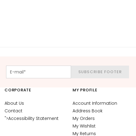
d
L
i
p
C
o
n
t
o
u
SUBSCRIBE FOOTER
r
N
CORPORATE
MY PROFILE
E
E
About Us
Account Information
D
Contact
Address Book
">Accessibility Statement
My Orders
G
o
My Wishlist
c
My Returns