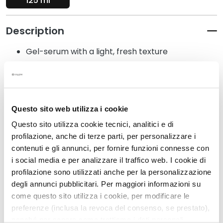
125 ml
k
s
Description
a
n
Gel-serum with a light, fresh texture
d
E
Instantly highlights and creates golden colour
x
With micro-pearls and golden pigments, that
f
reveal an immediate and adjustable glow
o
Moisturizing and antioxidants actives
Questo sito web utilizza i cookie
l
For all complexions, does not contain self-
i
Questo sito utilizza cookie tecnici, analitici e di
tanning actives
a
profilazione, anche di terze parti, per personalizzare i
t
Sweat resistant. No transfer
contenuti e gli annunci, per fornire funzioni connesse con
o
i social media e per analizzare il traffico web. I cookie di
r
profilazione sono utilizzati anche per la personalizzazione
s
degli annunci pubblicitari. Per maggiori informazioni su
Details
come questo sito utilizza i cookie, per modificare le
S
preferenze (inclusa la revoca del consenso, se prestato),
e
An extra tip
nonché per sapere come trattiamo i dati personali –
r