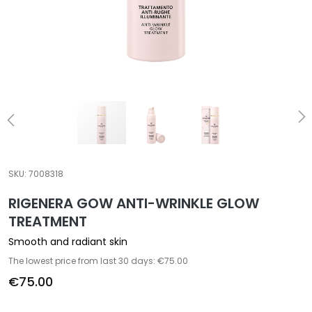
a
l
t
i
e
s
C
l
e
a
SKU:
7008318
n
RIGENERA GOW ANTI-WRINKLE GLOW
s
e
TREATMENT
r
Smooth and radiant skin
s
The lowest price from last 30 days: €75.00
M
€75.00
a
s