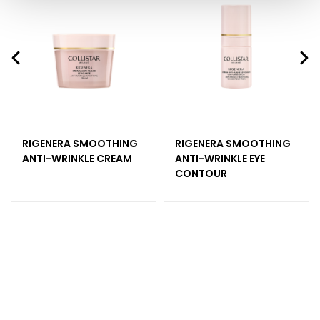
d
L
i
p
C
o
n
t
o
RIGENERA SMOOTHING
RIGENERA SMOOTHING
ANTI-WRINKLE CREAM
ANTI-WRINKLE EYE
u
CONTOUR
r
N
E
E
D
G
o
c