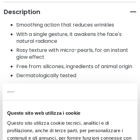
k
Description
s
a
Smoothing action that reduces wrinkles
n
With a single gesture, it awakens the face's
d
natural radiance
E
x
Rosy texture with micro-pearls, for an instant
f
glow effect
o
Free from: silicones, ingredients of animal origin
l
Dermatologically tested
i
a
t
o
Details
r
s
Questo sito web utilizza i cookie
How to use
Questo sito utilizza cookie tecnici, analitici e di
S
profilazione, anche di terze parti, per personalizzare i
e
contenuti e gli annunci, per fornire funzioni connesse con
r