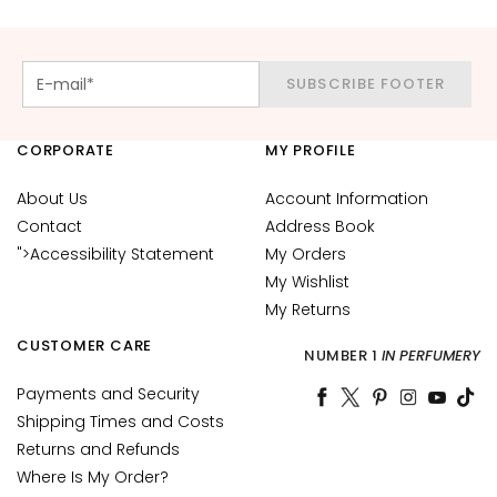
c
e
M
SUBSCRIBE FOOTER
a
g
i
CORPORATE
MY PROFILE
c
h
About Us
Account Information
e
Contact
Address Book
">Accessibility Statement
My Orders
A
My Wishlist
n
My Returns
t
i
CUSTOMER CARE
NUMBER 1
IN PERFUMERY
-
a
Payments and Security
g
Shipping Times and Costs
e
Returns and Refunds
Where Is My Order?
H