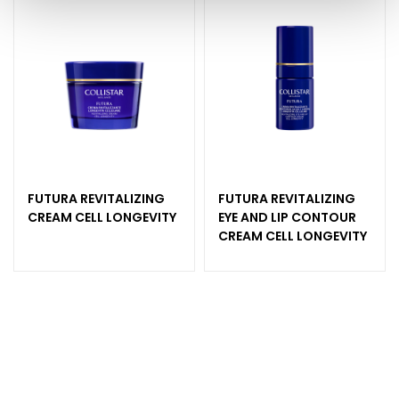
d
L
i
p
C
o
n
t
o
FUTURA REVITALIZING
FUTURA REVITALIZING
u
CREAM CELL LONGEVITY
EYE AND LIP CONTOUR
r
CREAM CELL LONGEVITY
N
E
E
D
G
o
c