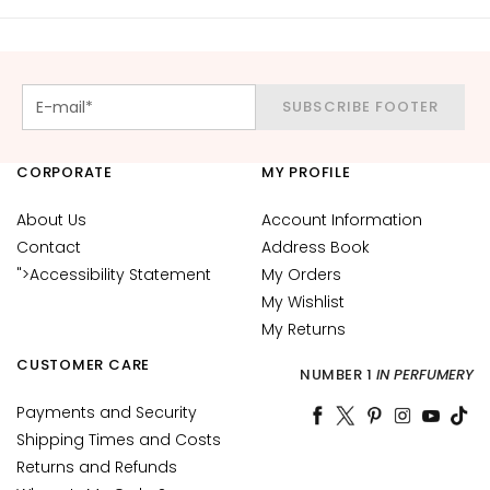
c
e
M
a
SUBSCRIBE FOOTER
g
i
c
CORPORATE
MY PROFILE
h
e
About Us
Account Information
Contact
Address Book
A
">Accessibility Statement
My Orders
n
My Wishlist
t
My Returns
i
-
CUSTOMER CARE
NUMBER 1
IN PERFUMERY
a
g
Payments and Security
e
Shipping Times and Costs
Returns and Refunds
H