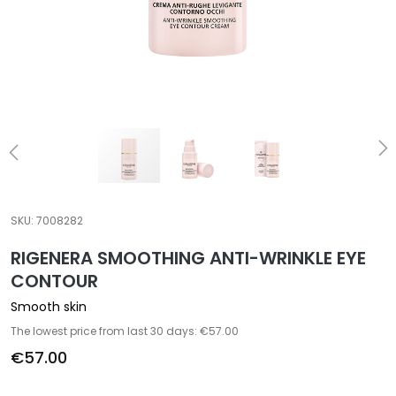
a
l
t
i
e
s
C
l
e
a
SKU:
7008282
n
RIGENERA SMOOTHING ANTI-WRINKLE EYE
s
e
CONTOUR
r
Smooth skin
s
The lowest price from last 30 days: €57.00
M
€57.00
a
s