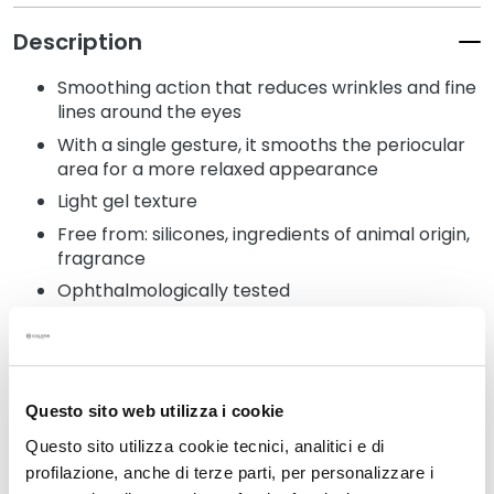
k
Description
s
a
Smoothing action that reduces wrinkles and fine
n
lines around the eyes
d
With a single gesture, it smooths the periocular
E
area for a more relaxed appearance
x
f
Light gel texture
o
Free from: silicones, ingredients of animal origin,
l
fragrance
i
Ophthalmologically tested
a
t
o
r
Details
s
Questo sito web utilizza i cookie
S
How to use
Questo sito utilizza cookie tecnici, analitici e di
e
profilazione, anche di terze parti, per personalizzare i
r