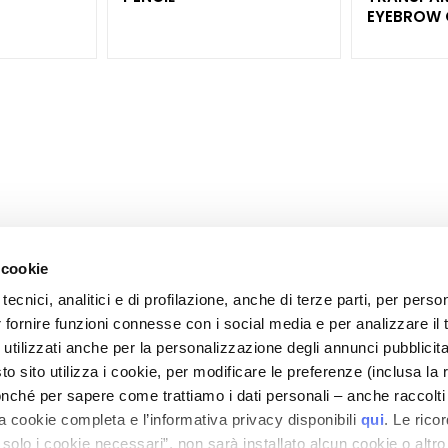
EYEBROW 
 cookie
tecnici, analitici e di profilazione, anche di terze parti, per perso
CORPORATE
CUSTOMER CARE
r fornire funzioni connesse con i social media e per analizzare il t
OOTER
About Us
Payments and Security
 utilizzati anche per la personalizzazione degli annunci pubblicit
Contact
Shipping Times and Costs
 sito utilizza i cookie, per modificare le preferenze (inclusa la 
">Accessibility Statement
Returns and Refunds
nché per sapere come trattiamo i dati personali – anche raccolti
a cookie completa e l’informativa privacy disponibili
qui
. Le rico
Where Is My Order?
a solo i cookie necessari”, non sarà installato alcun cookie o altr
E-Shop Contact