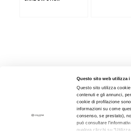
Self-Tanners
Glass Skin
Moisturizing
and
nourishing
Firming
Anti-cellulite
and slimming
SOLUTIONS
FOR
Questo sito web utilizza i
Specific Areas
Questo sito utilizza cookie 
Cellulite
contenuti e gli annunci, pe
SUBSCRIBE F
cookie di profilazione sono
Slackened
informazioni su come questo
Skin
consenso, se prestato), no
Dry or
può consultare l’informativ
dehydrated
qualora clicchi su “Utilizz