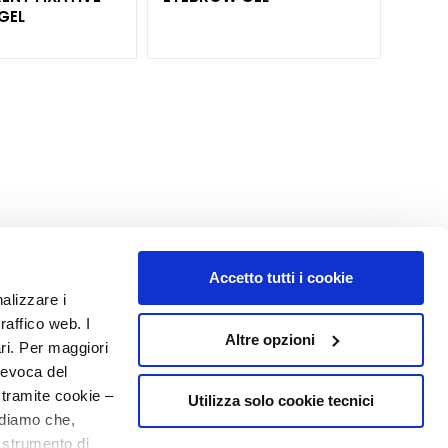
GEL
Accetto tutti i cookie
nalizzare i
MY PROFILE
raffico web. I
Altre opzioni
Account Information
ari. Per maggiori
Address Book
revoca del
My Orders
 tramite cookie –
Utilizza solo cookie tecnici
rdiamo che,
My Wishlist
o strumento di
My Returns