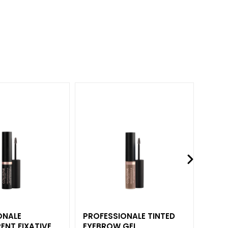
ONALE
PROFESSIONALE TINTED
IMPE
ENT FIXATIVE
EYEBROW GEL
LASH