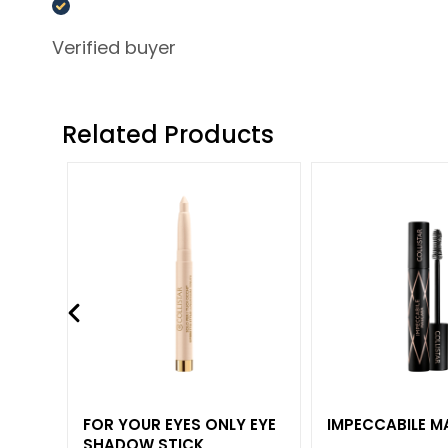
Lift HD+
Futura
Verified buyer
Unica
NOT
Related Products
BODY
CATEGORY
Creams and
Oils
Bath and
Shower
Body Scrub
Deodorants
Self-Tanners
superserum
FOR YOUR EYES ONLY EYE
IMPECCABILE 
NEED
SHADOW STICK