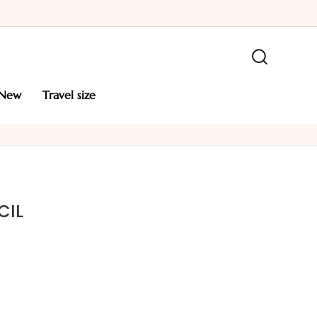
new
travel size
CIL