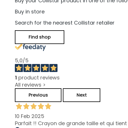
and Oily Skin
Buy your Collistar product in one of the fol
Dark spots
Buy in store
Dull skin and
Search for the nearest Collistar retailer
discolouration
Sensitive skin
Find shop
Wrinkles
Loss of tone
5,0
/5
and
compactness
LINES
1
product reviews
Gocce
All reviews >
Magiche
Previous
Next
Attivi Puri
Idro Attiva
10 Feb 2025
Rigenera
Parfait !! Crayon de grande taille et qui tie