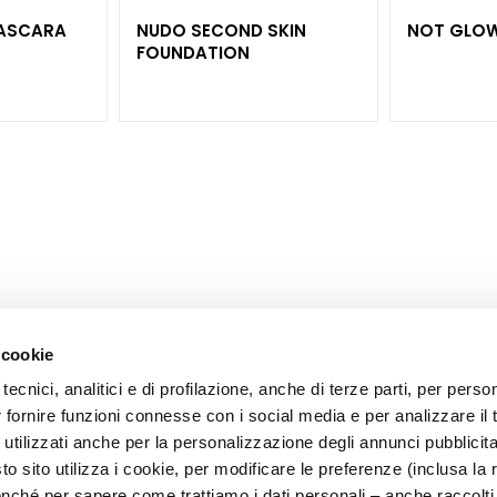
MASCARA
NUDO SECOND SKIN
NOT GLOW
FOUNDATION
 cookie
tecnici, analitici e di profilazione, anche di terze parti, per perso
CORPORATE
CUSTOMER CARE
r fornire funzioni connesse con i social media e per analizzare il t
OOTER
About Us
Payments and Security
 utilizzati anche per la personalizzazione degli annunci pubblicit
Contact
Shipping Times and Costs
 sito utilizza i cookie, per modificare le preferenze (inclusa la 
">Accessibility Statement
Returns and Refunds
nché per sapere come trattiamo i dati personali – anche raccolti