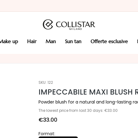
make up
hair
man
sun tan
offerte esclusive
SKU:
122
IMPECCABILE MAXI BLUSH Re
Powder blush for a natural and long-lasting ra
The lowest price from last 30 days: €33.00
€33.00
Format: