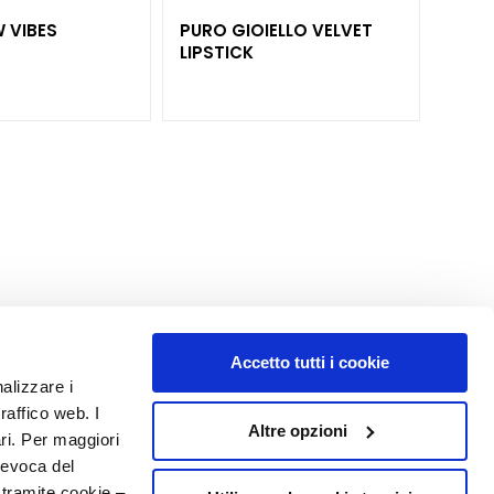
 VIBES
PURO GIOIELLO VELVET
IMPE
LIPSTICK
STRA
PRIM
Accetto tutti i cookie
nalizzare i
MY PROFILE
raffico web. I
Altre opzioni
Account Information
ari. Per maggiori
Address Book
revoca del
My Orders
 tramite cookie –