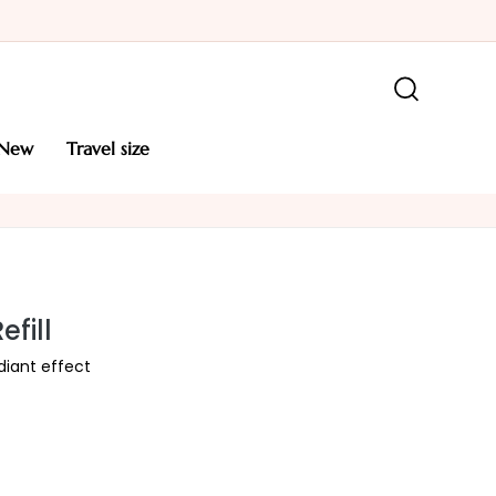
new
travel size
fill
diant effect