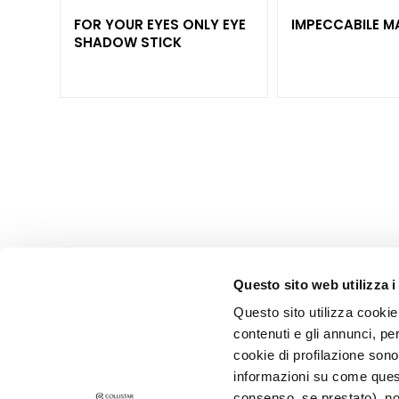
Lift HD+
ER
FOR YOUR EYES ONLY EYE
IMPECCABILE 
Futura
SHADOW STICK
Unica
NOT
BODY
CATEGORY
Creams and
Oils
Bath and
Shower
Body Scrub
Questo sito web utilizza i
Deodorants
Questo sito utilizza cookie 
Self-Tanners
contenuti e gli annunci, pe
superserum
SUBSCRIBE F
cookie di profilazione sono
informazioni su come questo
NEED
consenso, se prestato), no