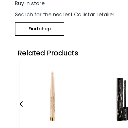
and Oily Skin
Buy in store
Dark spots
Search for the nearest Collistar retailer
Dull skin and
discolouration
Find shop
Sensitive skin
Wrinkles
Related Products
Loss of tone
and
compactness
LINES
Gocce
Magiche
Attivi Puri
Idro Attiva
Rigenera