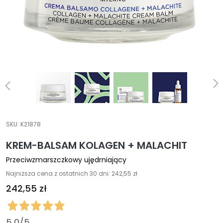
A
E
k
s
p
e
r
c
i
O
SKU:
K21878
c
z
KREM-BALSAM KOLAGEN + MALACHIT
y
Przeciwzmarszczkowy ujędrniający
s
Najniższa cena z ostatnich 30 dni: 242,55 zł
z
c
242,55 zł
z
a
n
5,0
/5