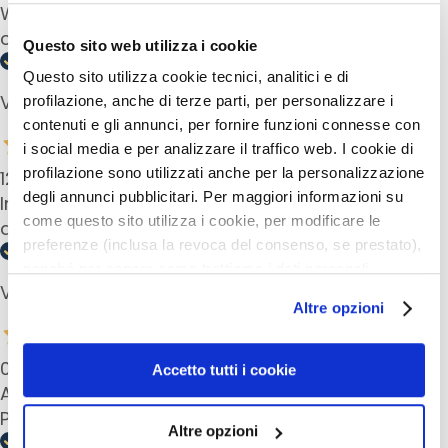
With collageen glycogeen drop it is a wonderful
B
combi. In de morning and evening
A
Questo sito web utilizza i cookie
G
Questo sito utilizza cookie tecnici, analitici e di
o
Verified buyer
profilazione, anche di terze parti, per personalizzare i
c
contenuti e gli annunci, per fornire funzioni connesse con
c
i social media e per analizzare il traffico web. I cookie di
e
profilazione sono utilizzati anche per la personalizzazione
12 Dec 2024
M
degli annunci pubblicitari. Per maggiori informazioni su
In combination with de coll. drops; top. Absorbs
a
come questo sito utilizza i cookie, per modificare le
quickly into the skin
g
preferenze (inclusa la revoca del consenso, se prestato),
i
nonché per sapere come trattiamo i dati personali –
c
Verified buyer
anche raccolti tramite cookie – può consultare
h
Altre opzioni
l’informativa cookie completa e l’informativa privacy
e
disponibili
qui
. Le ricordiamo che, qualora clicchi su
04 Dec 2024
“Utilizza solo i cookie necessari”, non sarà installato
A
Accetto tutti i cookie
n
alcun cookie o altro strumento di tracciamento diverso da
Anche la crema è una scelta senza precedenti!
t
quelli tecnici. Cliccando su “Accetto tutti i cookie”,
Per me: un unicum…
Altre opzioni
i
presterà il consenso all’installazione di tutti i cookie