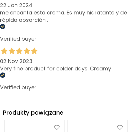
i
22 Jan 2024
f
me encanta esta crema. Es muy hidratante y de
t
rápida absorción .
i
n
g
Verified buyer
R
o
02 Nov 2023
z
ś
Very fine product for colder days. Creamy
w
i
Verified buyer
e
t
l
e
Produkty powiązane
n
i
e
daj
Dodaj
Dodaj