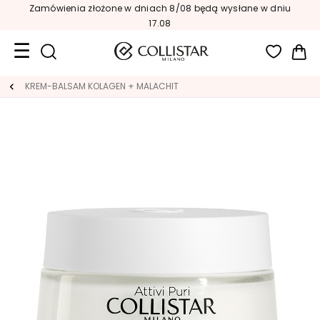
Zamówienia złożone w dniach 8/08 będą wysłane w dniu
17.08
Mój
Format
KREM-BALSAM KOLAGEN + MALACHIT
podróżny
Nowości
TWARZ
K
A
T
E
G
O
R
I