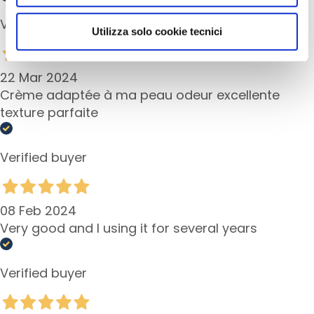
-
utilizzati dal sito. Cliccando su “Altre opzioni”, potrà
Verified buyer
a
scegliere, in modo più granulare, quali cookie
Utilizza solo cookie tecnici
g
autorizzare.
e
i
22 Mar 2024
n
Crème adaptée à ma peau odeur excellente
g
texture parfaite
N
a
Verified buyer
w
i
l
08 Feb 2024
ż
Very good and I using it for several years
a
n
i
Verified buyer
e
L