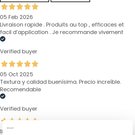
o
l
05 Feb 2026
i
Livraison rapide . Produits au top , efficaces et
c
e
facil d’application . Je recommande vivement
o
c
Verified buyer
z
u
i
u
05 Oct 2025
s
Textura y calidad buenísima. Precio increíble.
t
Recomendable
P
O
Verified buyer
T
R
Z
18 Aug 2025
E