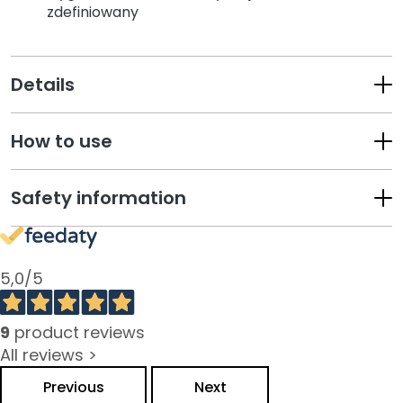
zdefiniowany
r
u
m
Details
K
r
e
How to use
m
y
d
Safety information
o
t
w
a
5,0
/5
r
z
9
product reviews
y
All reviews >
O
Previous
Next
k