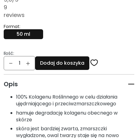
i
9
e
reviews
P
Format:
e
50 ml
e
l
i
Ilość:
Ilość
n
Dodaj do koszyka
g
i
i
Opis
m
a
100% Kolagenu Roślinnego w celu działania
s
ujędrniającego i przeciwzmarszczkowego
k
hamuje degradację kolagenu obecnego w
i
skórze
skóra jest bardziej zwarta, zmarszczki
S
wygładzone, owal twarzy staje się na nowo
e