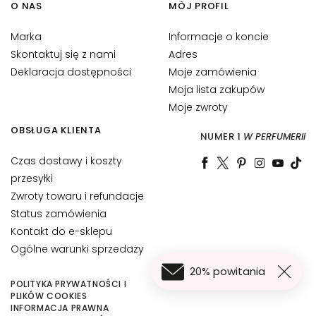
O NAS
MÒJ PROFIL
l
R
Marka
Informacje o koncie
O
Skontaktuj się z nami
Adres
Z
Deklaracja dostępności
Moje zamówienia
W
Moja lista zakupów
I
Moje zwroty
Ą
OBSŁUGA KLIENTA
Z
NUMER 1
W PERFUMERII
A
Czas dostawy i koszty
N
przesyłki
I
Zwroty towaru i refundacje
A
D
Status zamówienia
L
Kontakt do e-sklepu
A
Ogólne warunki sprzedaży
20% powitania
C
POLITYKA PRYWATNOŚCI I
e
PLIKÓW COOKIES
r
INFORMACJA PRAWNA