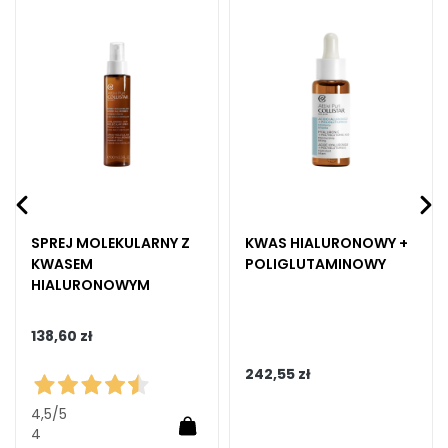
do
do
A
y
listy
listy
c
czeń
życzeń
życze
i
d
o
i
a
l
u
r
SPREJ MOLEKULARNY Z
KWAS HIALURONOWY +
o
KWASEM
POLIGLUTAMINOWY
n
HIALURONOWYM
i
c
138,60 zł
o
242,55 zł
P
r
4,5
/5
Dodaj do koszyka
o
4