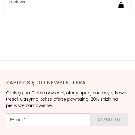
reviews
t
aj do koszyka
Dodaj
e
z
i
o
n
e
U
V
v
i
s
ZAPISZ SIĘ DO NEWSLETTERA
o
Czekają na Ciebie nowości, oferty specjalne i wyjątkowe
R
treści! Otrzymaj także ofertę powitalną: 20% zniżki na
e
pierwsze zamówienie.
t
i
ZAPISZ SIĘ
n
o