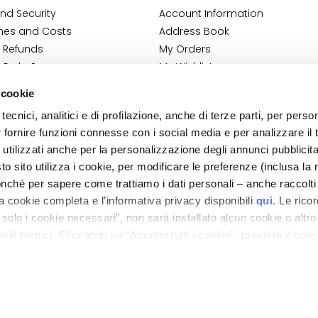
nd Security
Account Information
mes and Costs
Address Book
 Refunds
My Orders
 Order?
My Wishlist
tact
My Returns
 cookie
Conditions
tecnici, analitici e di profilazione, anche di terze parti, per perso
ilance Information
r fornire funzioni connesse con i social media e per analizzare il t
tion
 utilizzati anche per la personalizzazione degli annunci pubblicit
 sito utilizza i cookie, per modificare le preferenze (inclusa la 
nché per sapere come trattiamo i dati personali – anche raccolti
a cookie completa e l’informativa privacy disponibili
qui
. Le rico
a solo i cookie necessari”, non sarà installato alcun cookie o altr
lli tecnici. Cliccando su “Accetto tutti i cookie”, presterà il con
ano - Italy - Capitale Sociale euro 1.050.000,00 interamente versato - C.F. - R.I. Milan
direzione e coordinamento di Bolton Group s.r.l.
cookie utilizzati dal sito. Cliccando su “Altre opzioni”, potrà scegli
orizzare.