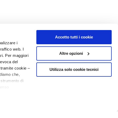
Accetto tutti i cookie
NUMBER 1
IN PERFUMERY
nalizzare i
raffico web. I
Altre opzioni
ari. Per maggiori
revoca del
 tramite cookie –
Utilizza solo cookie tecnici
rdiamo che,
o strumento di
senso
o - P.I. 10267000155 - R.E.A MI1361408 - Società soggetta all'attività di
ere, in modo più