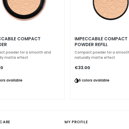
CCABILE COMPACT
IMPECCABILE COMPACT
DER
POWDER REFILL
t powder for a smooth and
Compact powder for a smoot
lly matte effect
naturally matte effect
00
€33.00
lors available
6 colors available
CARE
MY PROFILE