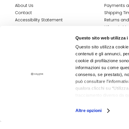
and Oily Skin
About Us
Payments a
Dark spots
Contact
Shipping Ti
Dull skin and
Accessibility Statement
Returns and
discolouration
Where Is My
E-Shop Con
Sensitive skin
Questo sito web utilizza i
Terms and 
Wrinkles
Questo sito utilizza cookie 
Cosmetovig
Loss of tone
contenuti e gli annunci, pe
VTO Informa
and
cookie di profilazione sono
compactness
informazioni su come questo
PRIVACY AND COOKIE POLICY
consenso, se prestato), no
LEGAL NOTICE
LINES
STORE LOCATOR
può consultare l’informativ
Gocce
qualora clicchi su “Utilizz
Magiche
tracciamento diverso da que
©2026 Collistar S.p.A. con Socio Unico, via G.B. Pirelli, 19 - 20124 Mil
Attivi Puri
all’installazione di tutti i 
granulare, quali cookie aut
Idro Attiva
Altre opzioni
Rigenera