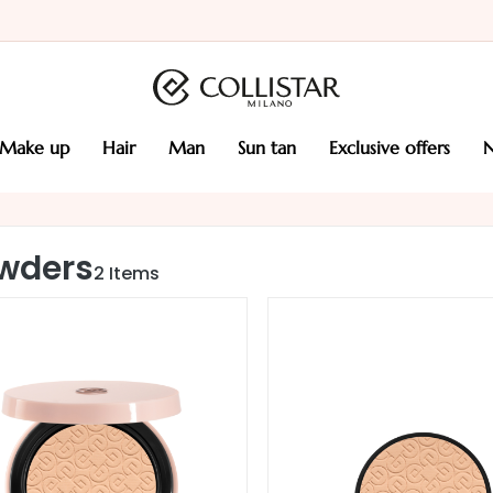
make up
hair
man
sun tan
exclusive offers
wders
2
Items