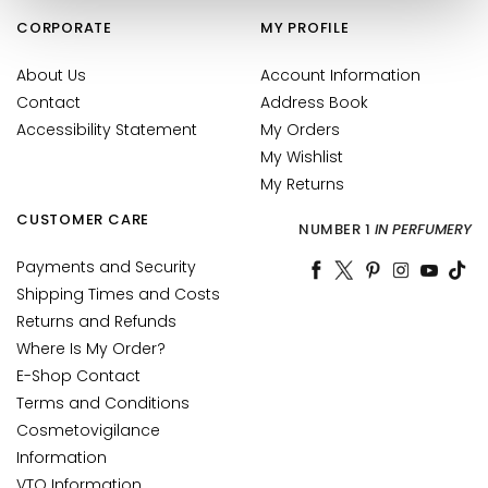
u
CORPORATE
MY PROFILE
m
s
About Us
Account Information
Contact
Address Book
F
Accessibility Statement
My Orders
a
My Wishlist
c
My Returns
e
c
CUSTOMER CARE
NUMBER 1
IN PERFUMERY
r
e
Payments and Security
a
Shipping Times and Costs
m
Returns and Refunds
s
Where Is My Order?
E-Shop Contact
E
Terms and Conditions
y
Cosmetovigilance
e
a
Information
n
VTO Information