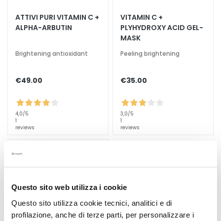
a
ATTIVI PURI VITAMIN C +
VITAMIN C +
l
ALPHA-ARBUTIN
PLYHYDROXY ACID GEL-
t
MASK
i
Brightening antioxidant
Peeling brightening
e
s
€49.00
€35.00
C
l
e
4,0
/5
3,0
/5
a
1
1
reviews
reviews
n
s
e
r
s
Questo sito web utilizza i cookie
M
Questo sito utilizza cookie tecnici, analitici e di
a
profilazione, anche di terze parti, per personalizzare i
s