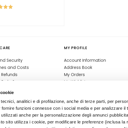
CARE
MY PROFILE
nd Security
Account Information
mes and Costs
Address Book
 Refunds
My Orders
 Order?
My Wishlist
tact
My Returns
 cookie
Conditions
tecnici, analitici e di profilazione, anche di terze parti, per perso
ilance Information
r fornire funzioni connesse con i social media e per analizzare il t
tion
 utilizzati anche per la personalizzazione degli annunci pubblicit
 sito utilizza i cookie, per modificare le preferenze (inclusa la 