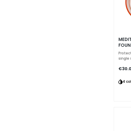
Gocce
Magiche
Anti-age
Hydration
Lifting
MEDI
FOUND
Brightening
Protec
Acido
single
ialuronico
€30.
Protezione
UV viso
4 co
Retinol
SOLUTIONS
FOR
Dry skin
Combination