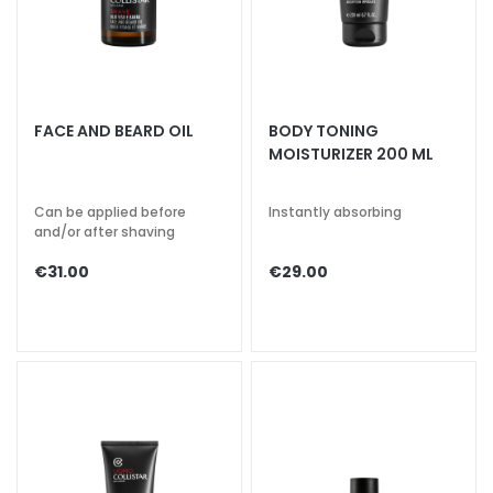
k
s
a
n
d
FACE AND BEARD OIL
BODY TONING
E
MOISTURIZER 200 ML
x
f
Can be applied before
Instantly absorbing
o
and/or after shaving
l
i
€31.00
€29.00
a
t
o
r
s
S
e
r