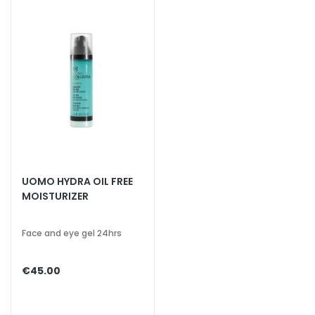
c
e
M
a
g
i
c
h
e
A
n
UOMO HYDRA OIL FREE
MOISTURIZER
t
i
-
Face and eye gel 24hrs
a
g
€45.00
e
H