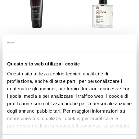
u
m
s
F
a
c
AFTER-SHAVE REPAIR
AFTER-SHAVE TONING
e
BALM - ALCOHOL-FREE
LOTION
c
Questo sito web utilizza i cookie
r
Questo sito utilizza cookie tecnici, analitici e di
Hydrates and soothes
Soothes and hydrates the
e
redness and irritation
skin
profilazione, anche di terze parti, per personalizzare i
a
contenuti e gli annunci, per fornire funzioni connesse con
m
€43.00
€43.00
i social media e per analizzare il traffico web. I cookie di
s
profilazione sono utilizzati anche per la personalizzazione
E
degli annunci pubblicitari. Per maggiori informazioni su
y
come questo sito utilizza i cookie, per modificare le
e
preferenze (inclusa la revoca del consenso, se prestato),
a
nonché per sapere come trattiamo i dati personali –
n