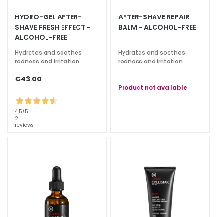
a
HYDRO-GEL AFTER-
AFTER-SHAVE REPAIR
l
SHAVE FRESH EFFECT -
BALM - ALCOHOL-FREE
t
ALCOHOL-FREE
i
Hydrates and soothes
Hydrates and soothes
e
redness and irritation
redness and irritation
s
€43.00
C
Product not available
l
e
4,5
/5
a
2
reviews
n
s
e
r
s
M
a
s