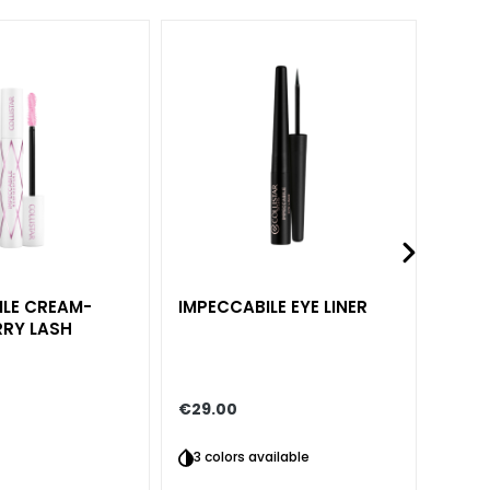
ILE CREAM-
IMPECCABILE EYE LINER
IMPE
RY LASH
REFIL
€29.00
€38.
3 colors available
6 co