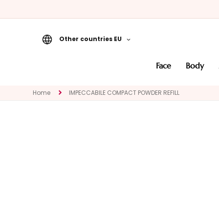
Other countries EU
Face
face
body
CATEGORY
Specialties
Home
IMPECCABILE COMPACT POWDER REFILL
Cleansers
Masks and
Exfoliators
Serums
Face creams
Eye and Lip
Contour
NEED