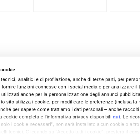
 cookie
tecnici, analitici e di profilazione, anche di terze parti, per perso
r fornire funzioni connesse con i social media e per analizzare il t
CARE
MY PROFILE
 utilizzati anche per la personalizzazione degli annunci pubblicit
nd Security
Account Information
 sito utilizza i cookie, per modificare le preferenze (inclusa la 
mes and Costs
Address Book
nché per sapere come trattiamo i dati personali – anche raccolti
a cookie completa e l’informativa privacy disponibili
qui
. Le rico
 Refunds
My Orders
a solo i cookie necessari”, non sarà installato alcun cookie o altr
 Order?
My Wishlist
lli tecnici. Cliccando su “Accetto tutti i cookie”, presterà il con
tact
My Returns
cookie utilizzati dal sito. Cliccando su “Altre opzioni”, potrà scegli