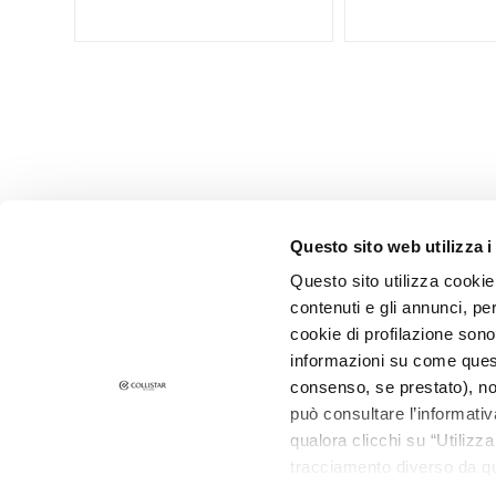
Lift HD+
Futura
Unica
NOT
BODY
CATEGORY
Creams and
Oils
Questo sito web utilizza i
Bath and
Questo sito utilizza cookie 
Shower
contenuti e gli annunci, pe
CORPORATE
CUSTOMER 
Body Scrub
cookie di profilazione sono
About Us
Payments a
informazioni su come questo
Deodorants
Contact
Shipping Ti
consenso, se prestato), no
Self-Tanners
può consultare l’informativ
Accessibility Statement
Returns and
superserum
qualora clicchi su “Utilizz
Where Is My
tracciamento diverso da que
NEED
E-Shop Con
all’installazione di tutti i 