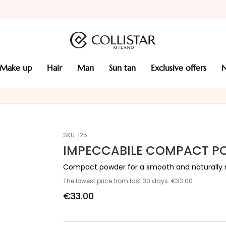
make up
hair
man
sun tan
exclusive offers
SKU:
125
IMPECCABILE COMPACT PO
Compact powder for a smooth and naturally 
The lowest price from last 30 days: €33.00
€33.00