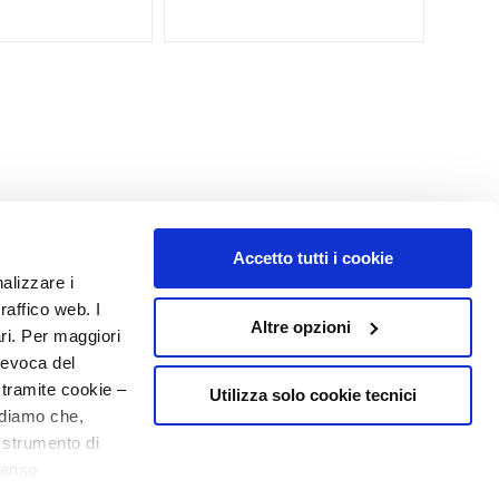
Accetto tutti i cookie
nalizzare i
raffico web. I
Altre opzioni
ari. Per maggiori
revoca del
 tramite cookie –
Utilizza solo cookie tecnici
rdiamo che,
o strumento di
senso
ere, in modo più