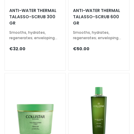
a
ANTI-WATER THERMAL
ANTI-WATER THERMAL
l
TALASSO-SCRUB 300
TALASSO-SCRUB 600
t
GR
GR
i
Smooths, hydrates,
Smooths, hydrates,
e
regenerates; enveloping
regenerates; enveloping
s
aromatic fragrance
aromatic fragrance
€32.00
€50.00
C
l
e
a
n
s
e
r
s
M
a
s