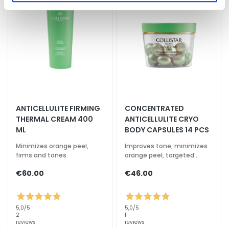
d
L
i
p
C
o
n
t
o
ANTICELLULITE FIRMING
CONCENTRATED
u
THERMAL CREAM 400
ANTICELLULITE CRYO
r
ML
BODY CAPSULES 14 PCS
N
Minimizes orange peel,
Improves tone, minimizes
firms and tones
orange peel, targeted
E
action
E
€60.00
€46.00
D
G
5,0
/5
5,0
/5
o
2
1
reviews
reviews
c