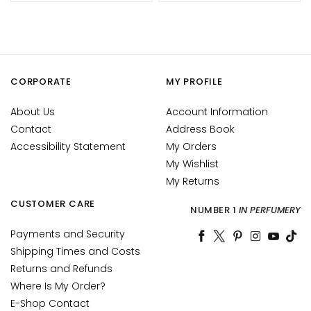
c
e
M
a
g
CORPORATE
MY PROFILE
i
c
About Us
Account Information
h
Contact
Address Book
e
Accessibility Statement
My Orders
A
My Wishlist
n
My Returns
t
CUSTOMER CARE
NUMBER 1
IN PERFUMERY
i
-
Payments and Security
a
Shipping Times and Costs
g
Returns and Refunds
e
Where Is My Order?
H
E-Shop Contact