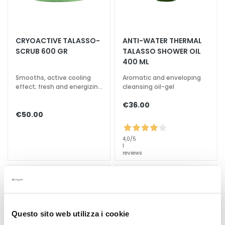
k
s
a
CRYOACTIVE TALASSO-
ANTI-WATER THERMAL
n
SCRUB 600 GR
TALASSO SHOWER OIL
d
400 ML
E
x
Smooths, active cooling
Aromatic and enveloping
effect; fresh and energizing
cleansing oil-gel
f
fragrance
o
€36.00
l
€50.00
i
a
4,0
/5
t
1
reviews
o
r
s
S
e
Questo sito web utilizza i cookie
r