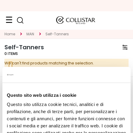
Face
Home
MAN
Self-Tanners
C
Self-Tanners
A
0
ITEMS
T
We can't find products matching the selection.
E
G
O
R
CORPORATE
MY PROFILE
Y
Questo sito web utilizza i cookie
About Us
Account Information
Questo sito utilizza cookie tecnici, analitici e di
S
Contact
Address Book
p
profilazione, anche di terze parti, per personalizzare i
Accessibility Statement
My Orders
e
contenuti e gli annunci, per fornire funzioni connesse con
My Wishlist
c
i social media e per analizzare il traffico web. I cookie di
My Returns
i
profilazione sono utilizzati anche per la personalizzazione