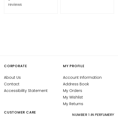
d
reviews
L
i
p
C
o
n
t
o
u
r
CORPORATE
MY PROFILE
N
About Us
Account Information
E
Contact
Address Book
E
Accessibility Statement
My Orders
D
My Wishlist
G
My Returns
o
CUSTOMER CARE
NUMBER 1
IN PERFUMERY
c