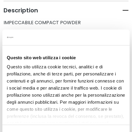
k
Description
s
a
IMPECCABILE COMPACT POWDER
n
d
E
Details
x
f
How to use
Questo sito web utilizza i cookie
o
l
Questo sito utilizza cookie tecnici, analitici e di
i
profilazione, anche di terze parti, per personalizzare i
Safety information
a
contenuti e gli annunci, per fornire funzioni connesse con
t
i social media e per analizzare il traffico web. I cookie di
o
profilazione sono utilizzati anche per la personalizzazione
r
degli annunci pubblicitari. Per maggiori informazioni su
Related Products
s
come questo sito utilizza i cookie, per modificare le
preferenze (inclusa la revoca del consenso, se prestato),
S
nonché per sapere come trattiamo i dati personali –
e
anche raccolti tramite cookie – può consultare
r