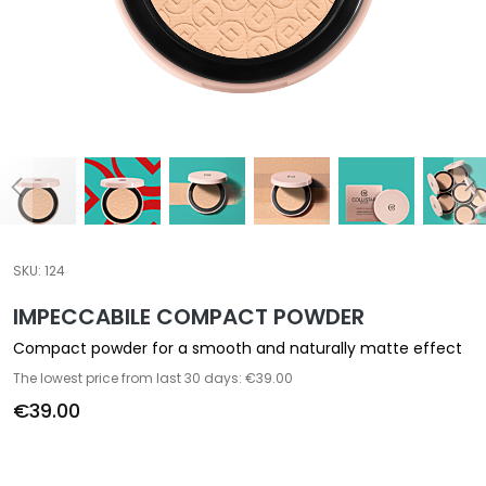
a
l
t
i
e
s
C
l
e
a
SKU:
124
n
IMPECCABILE COMPACT POWDER
s
e
Compact powder for a smooth and naturally matte effect
r
The lowest price from last 30 days: €39.00
s
€39.00
M
a
s