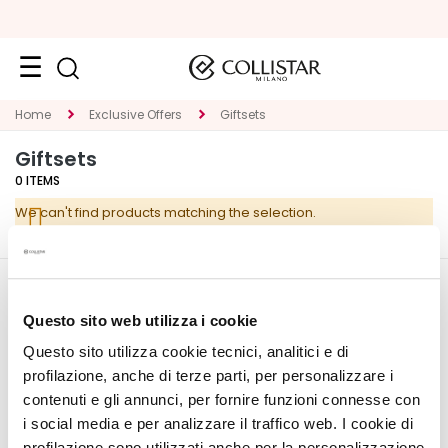
Face
Home
Exclusive Offers
Giftsets
C
Giftsets
A
0
ITEMS
T
We can't find products matching the selection.
E
G
O
R
CORPORATE
MY PROFILE
Y
Questo sito web utilizza i cookie
About Us
Account Information
Questo sito utilizza cookie tecnici, analitici e di
S
Contact
Address Book
p
profilazione, anche di terze parti, per personalizzare i
Accessibility Statement
My Orders
e
contenuti e gli annunci, per fornire funzioni connesse con
My Wishlist
c
i social media e per analizzare il traffico web. I cookie di
My Returns
i
profilazione sono utilizzati anche per la personalizzazione