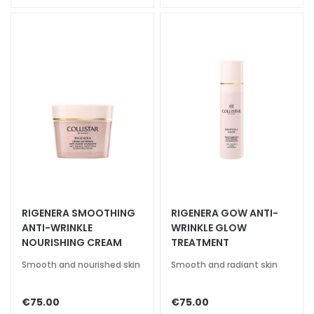
y
d
r
a
t
i
o
n
L
i
f
t
i
RIGENERA SMOOTHING
RIGENERA GOW ANTI-
n
ANTI-WRINKLE
WRINKLE GLOW
g
NOURISHING CREAM
TREATMENT
Smooth and nourished skin
Smooth and radiant skin
B
r
i
€75.00
€75.00