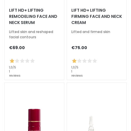
a
LIFT HD+ LIFTING
LIFT HD+ LIFTING
l
REMODELING FACE AND
FIRMING FACE AND NECK
t
NECK SERUM
CREAM
i
Lifted skin and reshaped
Lifted and firmed skin
e
facial contours
s
€69.00
€75.00
C
l
e
1,0
/5
1,0
/5
a
1
1
reviews
reviews
n
s
e
r
s
M
a
s