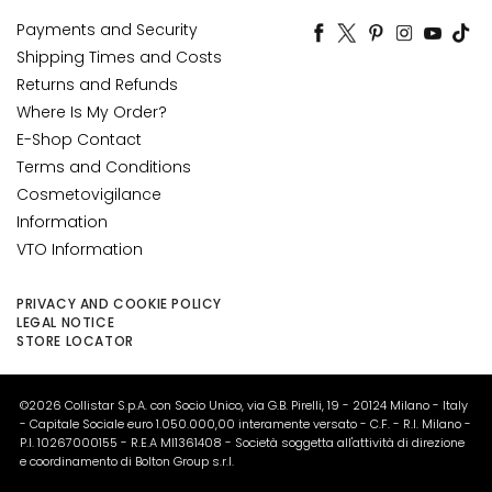
o
Payments and Security
R
Shipping Times and Costs
e
Returns and Refunds
t
Where Is My Order?
i
E-Shop Contact
n
Terms and Conditions
o
Cosmetovigilance
l
Information
S
VTO Information
O
L
PRIVACY AND COOKIE POLICY
LEGAL NOTICE
U
STORE LOCATOR
T
I
O
©2026 Collistar S.p.A. con Socio Unico, via G.B. Pirelli, 19 - 20124 Milano - Italy
N
- Capitale Sociale euro 1.050.000,00 interamente versato - C.F. - R.I. Milano -
P.I. 10267000155 - R.E.A MI1361408 - Società soggetta all'attività di direzione
S
e coordinamento di Bolton Group s.r.l.
F