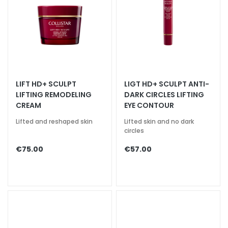
u
m
s
F
a
c
LIFT HD+ SCULPT
LIGT HD+ SCULPT ANTI-
e
LIFTING REMODELING
DARK CIRCLES LIFTING
c
CREAM
EYE CONTOUR
r
Lifted and reshaped skin
Lifted skin and no dark
e
circles
a
m
€75.00
€57.00
s
E
y
e
a
n