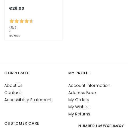
n
€28.00
i
c
o
4,5
/5
4
P
reviews
r
o
t
e
z
i
CORPORATE
MY PROFILE
o
About Us
Account Information
n
e
Contact
Address Book
U
Accessibility Statement
My Orders
V
My Wishlist
v
My Returns
i
CUSTOMER CARE
s
NUMBER 1
IN PERFUMERY