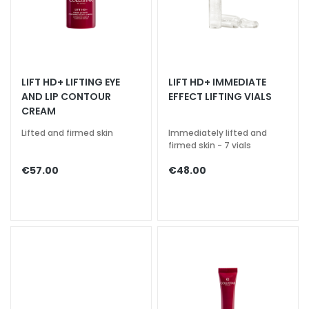
k
s
a
n
d
LIFT HD+ LIFTING EYE
LIFT HD+ IMMEDIATE
E
AND LIP CONTOUR
EFFECT LIFTING VIALS
x
CREAM
f
Lifted and firmed skin
Immediately lifted and
o
firmed skin - 7 vials
l
i
€57.00
€48.00
a
t
o
r
s
S
e
r