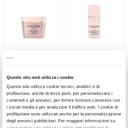
d
L
i
p
C
o
n
t
o
RIGENERA SMOOTHING
RIGENERA SMOOTHING
u
ANTI-WRINKLE CREAM
ANTI-WRINKLE EYE
r
CONTOUR
Questo sito web utilizza i cookie
N
Smooth and firm skin
Smooth skin
Questo sito utilizza cookie tecnici, analitici e di
E
profilazione, anche di terze parti, per personalizzare i
E
€75.00
€57.00
contenuti e gli annunci, per fornire funzioni connesse con
D
i social media e per analizzare il traffico web. I cookie di
G
profilazione sono utilizzati anche per la personalizzazione
o
degli annunci pubblicitari. Per maggiori informazioni su
c
come questo sito utilizza i cookie, per modificare le