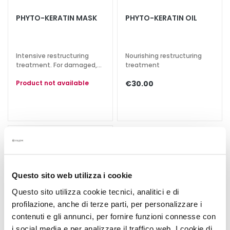
a
PHYTO-KERATIN MASK
PHYTO-KERATIN OIL
l
t
i
Intensive restructuring
Nourishing restructuring
e
treatment. For damaged,
treatment
s
brittle hair
Product not available
€30.00
C
l
e
a
n
s
e
r
Questo sito web utilizza i cookie
s
Questo sito utilizza cookie tecnici, analitici e di
M
profilazione, anche di terze parti, per personalizzare i
a
contenuti e gli annunci, per fornire funzioni connesse con
s
i social media e per analizzare il traffico web. I cookie di