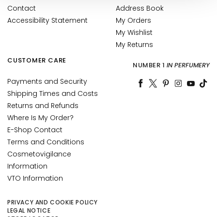
Contact
Address Book
u
Accessibility Statement
My Orders
m
s
My Wishlist
My Returns
F
CUSTOMER CARE
a
NUMBER 1
IN PERFUMERY
c
Payments and Security
e
Shipping Times and Costs
c
Returns and Refunds
r
e
Where Is My Order?
a
E-Shop Contact
m
Terms and Conditions
s
Cosmetovigilance
Information
E
VTO Information
y
e
a
PRIVACY AND COOKIE POLICY
LEGAL NOTICE
n