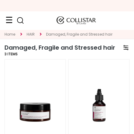
Face
Home
HAIR
Damaged, Fragile and Stressed hair
C
Damaged, Fragile and Stressed hair
A
3
ITEMS
T
E
G
O
R
Y
S
p
e
c
i