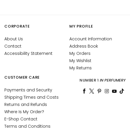
o
n
a
n
CORPORATE
MY PROFILE
d
O
About Us
Account Information
i
Contact
Address Book
l
Accessibility Statement
My Orders
y
My Wishlist
S
My Returns
k
i
CUSTOMER CARE
NUMBER 1
IN PERFUMERY
n
Payments and Security
D
Shipping Times and Costs
a
Returns and Refunds
r
Where Is My Order?
k
E-Shop Contact
s
p
Terms and Conditions