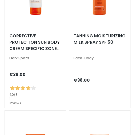
k
s
a
n
d
CORRECTIVE
TANNING MOISTURIZING
E
PROTECTION SUN BODY
MILK SPRAY SPF 50
x
CREAM SPECIFIC ZONES
f
SPF 50+
Dark Spots
Face-Body
o
l
i
€38.00
€38.00
a
t
o
4,0
/5
1
r
reviews
s
S
e
r