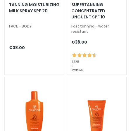
n
TANNING MOISTURIZING
SUPERTANNING
i
MILK SPRAY SPF 20
CONCENTRATED
c
UNGUENT SPF 10
o
FACE - BODY
Fast tanning - water
resistant
P
r
€38.00
o
€38.00
t
e
4,5
/5
2
z
reviews
i
o
n
e
U
V
v
i
s