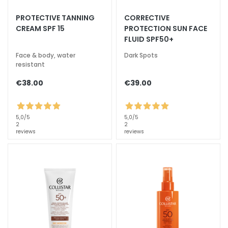
a
PROTECTIVE TANNING
CORRECTIVE
l
CREAM SPF 15
PROTECTION SUN FACE
t
FLUID SPF50+
i
Face & body, water
Dark Spots
e
resistant
s
€38.00
€39.00
C
l
e
5,0
/5
5,0
/5
a
2
2
reviews
reviews
n
s
e
r
s
M
a
s