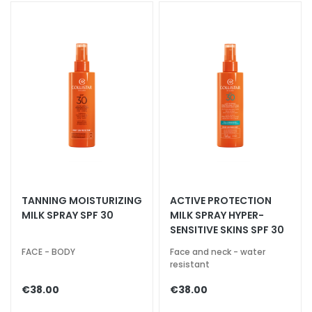
d
L
i
p
C
o
n
t
o
u
r
N
TANNING MOISTURIZING
ACTIVE PROTECTION
E
MILK SPRAY SPF 30
MILK SPRAY HYPER-
SENSITIVE SKINS SPF 30
E
D
FACE - BODY
Face and neck - water
resistant
G
o
€38.00
€38.00
c