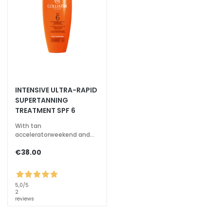
O
R
D
r
y
s
k
i
INTENSIVE ULTRA-RAPID
SUPERTANNING
n
TREATMENT SPF 6
C
With tan
o
acceleratorweekend and
m
less intense sun special
€38.00
b
i
n
5,0
/5
a
2
t
reviews
i