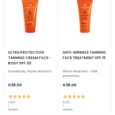
u
m
s
F
a
c
e
c
ULTRA PROTECTION
ANTI-WRINKLE TANNING
r
TANNING CREAM FACE -
FACE TREATMENT SPF 15
e
BODY SPF 30
a
Face&body, water resistant
Water resistant - DNA
m
protection
s
€38.00
€36.00
E
y
e
5,0
/5
5,0
/5
1
1
a
reviews
reviews
n