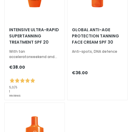
o
R
e
t
INTENSIVE ULTRA-RAPID
GLOBAL ANTI-AGE
i
SUPERTANNING
PROTECTION TANNING
n
TREATMENT SPF 20
FACE CREAM SPF 30
o
With tan
Anti-spots, DNA defence
l
acceleratorweekend and
less intense sun special
S
€38.00
€36.00
O
L
U
5,0
/5
1
T
reviews
I
O
N
S
F