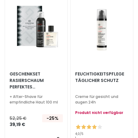
Wunschliste
Wunsc
h
hinzufügen
hinzu
t
s
s
e
r
u
m
G
GESCHENKSET
FEUCHTIGKEITSPFLEGE
e
RASIERSCHAUM
TÄGLICHER SCHUTZ
s
PERFEKTES
i
HAFTVERMÖGEN 200 ML
c
+ After-Shave für
Creme für gesicht und
empfindliche Haut 100 ml
augen 24h
h
t
Produkt nicht verfügbar
s
52,25 €
-25%
p
39,19 €
f
4,0
/5