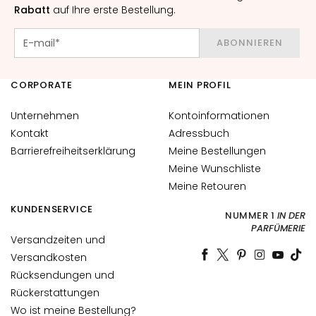
Rabatt
auf Ihre erste Bestellung.
H
a
ABONNIEREN
u
t
CORPORATE
MEIN PROFIL
F
l
Unternehmen
Kontoinformationen
e
Kontakt
Adressbuch
c
Barrierefreiheitserklärung
Meine Bestellungen
k
Meine Wunschliste
e
n
Meine Retouren
KUNDENSERVICE
G
NUMMER 1
IN DER
l
PARFÜMERIE
Versandzeiten und
a
Versandkosten
n
Rücksendungen und
z
Rückerstattungen
l
o
Wo ist meine Bestellung?