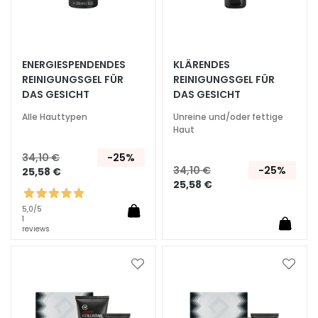
G
e
s
i
ENERGIESPENDENDES
KLÄRENDES
c
REINIGUNGSGEL FÜR
REINIGUNGSGEL FÜR
h
DAS GESICHT
DAS GESICHT
t
Alle Hauttypen
Unreine und/oder fettige
s
Haut
r
e
34,10 €
-25%
34,10 €
-25%
25,58 €
i
25,58 €
n
i
5,0
/5
1
g
reviews
u
n
g
Zur
Zur
Wunschliste
Wunsc
P
hinzufügen
hinzu
e