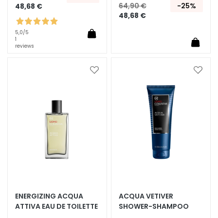
N
64,90 €
-25%
48,68 €
48,68 €
G
E
5,0
/5
N
1
reviews
F
Ü
R
Zur
Zur
Wunschliste
Wunsc
T
hinzufügen
hinzu
r
o
c
k
e
n
e
H
a
ENERGIZING ACQUA
ACQUA VETIVER
u
ATTIVA EAU DE TOILETTE
SHOWER-SHAMPOO
t