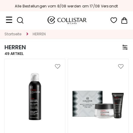
Alle Bestellungen vom 8/08 werden am 17/08 Versandt
Me
Reiseformate
Startseite
HERREN
HERREN
Neuheiten
49
ARTIKEL
Gesicht
Zur
Zur
K
Wunschliste
Wunsc
A
hinzufügen
hinzu
T
E
G
O
R
I
E