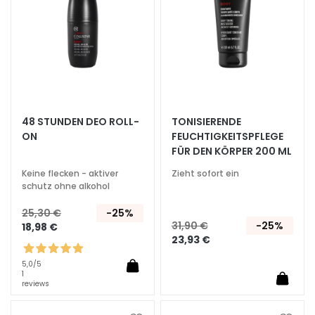
g
A
u
s
s
t
r
48 STUNDEN DEO ROLL-
TONISIERENDE
a
ON
FEUCHTIGKEITSPFLEGE
h
FÜR DEN KÖRPER 200 ML
l
Keine flecken - aktiver
Zieht sofort ein
u
schutz ohne alkohol
n
25,30 €
-25%
g
31,90 €
-25%
18,98 €
23,93 €
A
c
5,0
/5
i
1
reviews
d
o