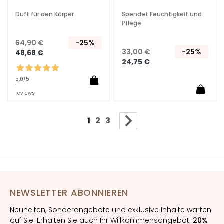
M
Duft für den Körper
Spendet Feuchtigkeit und
Pflege
i
s
64,90 €
-25%
c
33,00 €
-25%
48,68 €
h
24,75 €
h
5,0
/5
a
1
reviews
u
t
Seite
u
Sie lesen gerade die Seite
Seite
Seite
Seite
Weiter
1
2
3
n
d
f
e
t
t
NEWSLETTER ABONNIEREN
i
Neuheiten, Sonderangebote und exklusive Inhalte warten
g
auf Sie! Erhalten Sie auch Ihr Willkommensangebot:
20%
e