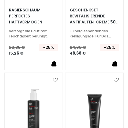
S
p
RASIERSCHAUM
GESCHENKSET
e
PERFEKTES
REVITALISIERENDE
HAFTVERMÖGEN
ANTIFALTEN-CREME 50
z
ML
i
Versorgt die Haut mit
+ Energiespendendes
a
Feuchtigkeit beruhigt
Reinigungsgel Für Das
Rötungen und Irritationen
Gesicht 30 ml
l
20,35 €
-25%
64,90 €
-25%
b
15,26 €
48,68 €
e
h
a
n
d
Zur
Zur
l
Wunschliste
Wunsc
hinzufügen
hinzu
u
n
g
e
n