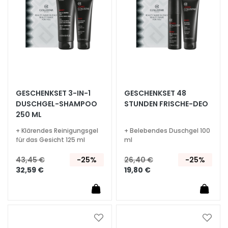
e
l
i
n
g
u
n
d
GESCHENKSET 3-IN-1
GESCHENKSET 48
M
DUSCHGEL-SHAMPOO
STUNDEN FRISCHE-DEO
a
250 ML
s
+ Klärendes Reinigungsgel
+ Belebendes Duschgel 100
k
für das Gesicht 125 ml
ml
e
43,45 €
-25%
26,40 €
-25%
n
32,59 €
19,80 €
G
e
s
i
Zur
Zur
c