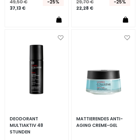
p
49,50 €
-25%
29,70 €
-25%
37,13 €
22,28 €
f
l
e
g
e
Zur
Zur
Wunschliste
Wunsc
B
hinzufügen
hinzu
E
D
A
R
F
G
o
c
DEODORANT
MATTIERENDES ANTI-
c
MULTIAKTIV 48
AGING CREME-GEL
e
STUNDEN
M