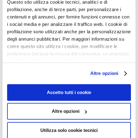
i
Questo sito utilizza cookie tecnici, analitici e di
DEO
c
profilazione, anche di terze parti, per personalizzare i
h
contenuti e gli annunci, per fornire funzioni connesse con
Schnell einziehendes
Vor und/oder nach der
t
i social media e per analizzare il traffico web. I cookie di
Antitranspirant-Spray
Rasur
s
profilazione sono utilizzati anche per la personalizzazione
25,30 €
-25%
p
degli annunci pubblicitari. Per maggiori informazioni su
34,10 €
-25%
18,98 €
f
come questo sito utilizza i cookie, per modificare le
25,58 €
l
preferenze (inclusa la revoca del consenso, se prestato),
e
5,0
/5
nonché per sapere come trattiamo i dati personali –
2
g
reviews
anche raccolti tramite cookie – può consultare
e
Altre opzioni
l’informativa cookie completa e l’informativa privacy
disponibili
qui
. Le ricordiamo che, qualora clicchi su
F
Zur
Zur
“Utilizza solo i cookie necessari”, non sarà installato
e
Wunschliste
Wunsc
Accetto tutti i cookie
hinzufügen
hinzu
u
alcun cookie o altro strumento di tracciamento diverso da
c
quelli tecnici. Cliccando su “Accetto tutti i cookie”,
Altre opzioni
h
presterà il consenso all’installazione di tutti i cookie
t
utilizzati dal sito. Cliccando su “Altre opzioni”, potrà
i
scegliere, in modo più granulare, quali cookie
Utilizza solo cookie tecnici
g
autorizzare.