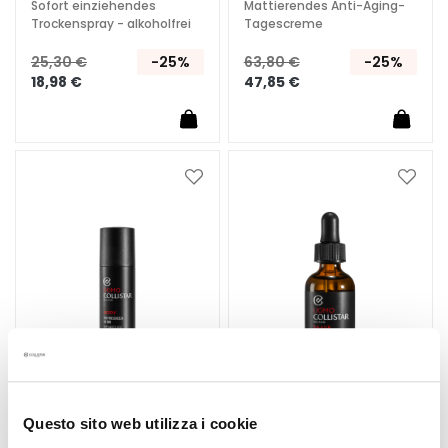
a
Sofort einziehendes
Mattierendes Anti-Aging-
g
Trockenspray - alkoholfrei
Tagescreme
i
25,30 €
-25%
63,80 €
-25%
c
18,98 €
47,85 €
h
e
A
n
Zur
Zur
t
Wunschliste
Wunsc
i
hinzufügen
hinzu
-
A
g
i
n
g
G
e
Questo sito web utilizza i cookie
s
48 STUNDEN FRISCHE-
BART- UND GESICHTSÖL