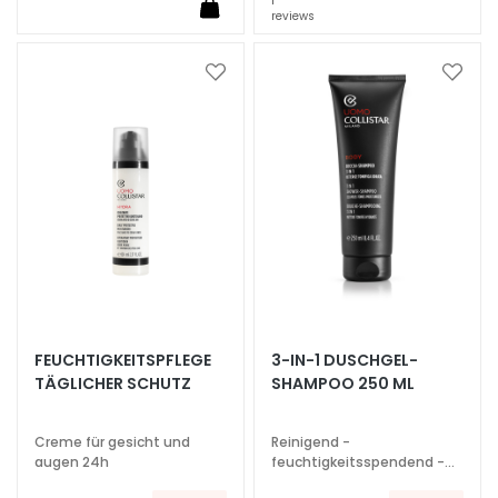
l
1
reviews
e
g
e
Zur
Zur
Wunschliste
Wunsc
A
hinzufügen
hinzu
u
g
e
n
-
u
n
d
L
FEUCHTIGKEITSPFLEGE
3-IN-1 DUSCHGEL-
i
TÄGLICHER SCHUTZ
SHAMPOO 250 ML
p
p
Creme für gesicht und
Reinigend -
e
augen 24h
feuchtigkeitsspendend -
n
belebend