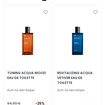
e
U
V
Zur
Zur
Wunschliste
Wunsc
v
hinzufügen
hinzu
i
s
o
R
e
t
i
n
o
TONING ACQUA WOOD
REVITALIZING ACQUA
l
EAU DE TOILETTE
VETIVER EAU DE
TOILETTE
L
Duft für den Körper
Duft für den Körper
Ö
S
U
64,90 €
-25%