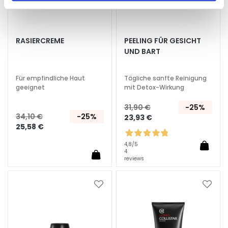
k
e
i
t
RASIERCREME
PEELING FÜR GESICHT
UND BART
s
s
p
Für empfindliche Haut
Tägliche sanfte Reinigung
e
geeignet
mit Detox-Wirkung
n
31,90 €
-25%
d
34,10 €
-25%
23,93 €
e
25,58 €
n
d
4,8
/5
4
reviews
L
i
f
Zur
Zur
Wunschliste
Wunsc
t
hinzufügen
hinzu
i
n