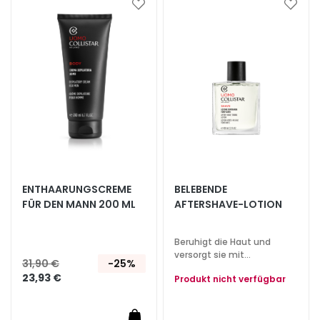
i
Zur
Zur
a
Wunschliste
Wunsc
hinzufügen
hinzu
l
u
r
o
n
i
c
o
P
ENTHAARUNGSCREME
BELEBENDE
r
FÜR DEN MANN 200 ML
AFTERSHAVE-LOTION
o
t
Beruhigt die Haut und
e
versorgt sie mit
31,90 €
-25%
z
Feuchtigkeit
23,93 €
Produkt nicht verfügbar
i
o
n