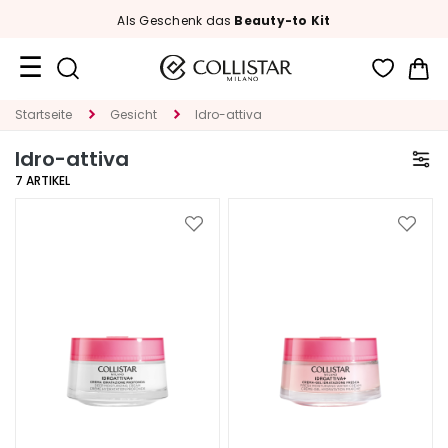
Als Geschenk das
Beauty-to Kit
Me
Reiseformate
Startseite
Gesicht
Idro-attiva
Idro-attiva
Neuheiten
7
ARTIKEL
Gesicht
Zur
Zur
K
Wunschliste
Wunsc
A
hinzufügen
hinzu
T
E
G
O
R
I
E