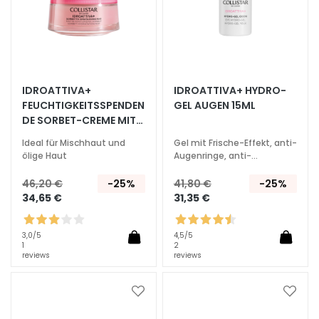
G
e
s
i
c
IDROATTIVA+
IDROATTIVA+ HYDRO-
h
FEUCHTIGKEITSSPENDEN
GEL AUGEN 15ML
t
DE SORBET-CREME MIT
s
MATT-EFFEKT 50ML
r
Ideal für Mischhaut und
Gel mit Frische-Effekt, anti-
e
ölige Haut
Augenringe, anti-
Tränensäcke
i
46,20 €
-25%
41,80 €
-25%
n
34,65 €
31,35 €
i
g
3,0
/5
4,5
/5
u
1
2
n
reviews
reviews
g
Zur
Zur
P
Wunschliste
Wunsc
e