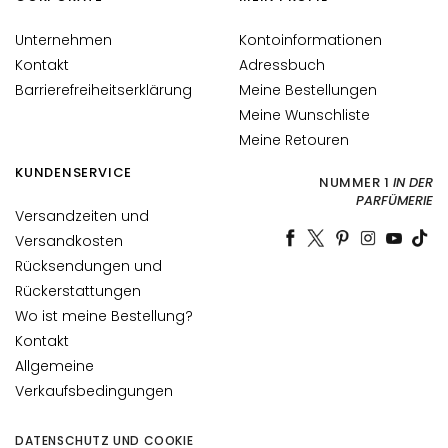
p
f
Unternehmen
Kontoinformationen
l
Kontakt
Adressbuch
e
Barrierefreiheitserklärung
Meine Bestellungen
g
Meine Wunschliste
e
Meine Retouren
B
KUNDENSERVICE
E
NUMMER 1
IN DER
PARFÜMERIE
D
Versandzeiten und
A
Versandkosten
R
Rücksendungen und
F
Rückerstattungen
G
Wo ist meine Bestellung?
o
Kontakt
c
Allgemeine
c
Verkaufsbedingungen
e
M
DATENSCHUTZ UND COOKIE