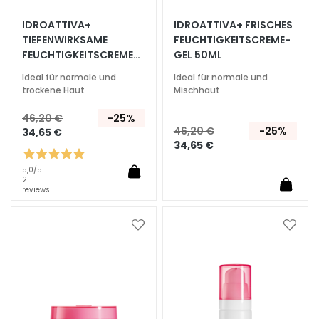
S
p
IDROATTIVA+
IDROATTIVA+ FRISCHES
e
TIEFENWIRKSAME
FEUCHTIGKEITSCREME-
FEUCHTIGKEITSCREME
GEL 50ML
z
50ML
i
Ideal für normale und
Ideal für normale und
a
trockene Haut
Mischhaut
l
46,20 €
-25%
b
46,20 €
-25%
34,65 €
e
34,65 €
h
a
5,0
/5
2
n
reviews
d
l
Zur
Zur
u
Wunschliste
Wunsc
n
hinzufügen
hinzu
g
e
n