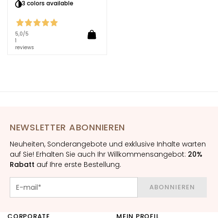
l
3 colors available
e
g
e
5,0
/5
1
reviews
A
u
g
e
n
-
u
NEWSLETTER ABONNIEREN
n
d
Neuheiten, Sonderangebote und exklusive Inhalte warten
L
auf Sie! Erhalten Sie auch Ihr Willkommensangebot:
20%
Rabatt
auf Ihre erste Bestellung.
i
p
p
ABONNIEREN
e
n
CORPORATE
MEIN PROFIL