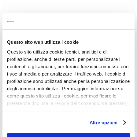
hinzufügen
hinzu
e
l
i
n
g
u
Questo sito web utilizza i cookie
n
Questo sito utilizza cookie tecnici, analitici e di
d
profilazione, anche di terze parti, per personalizzare i
M
contenuti e gli annunci, per fornire funzioni connesse con
IDROATTIVA+ INTENSIV
GESHENKSET
a
PFLEGENDER BALSAM
IDROATTIVA+
i social media e per analizzare il traffico web. I cookie di
s
50ML
TIEFENWIRKSAME
profilazione sono utilizzati anche per la personalizzazione
k
FEUCHTIGKEITSCREME
degli annunci pubblicitari. Per maggiori informazioni su
e
Ideal für trockene Haut
+ Idroattiva+ Hydro-Gel
50ML
Augen 15ml
come questo sito utilizza i cookie, per modificare le
n
preferenze (inclusa la revoca del consenso, se prestato),
46,20 €
-25%
47,30 €
-25%
G
nonché per sapere come trattiamo i dati personali –
34,65 €
35,48 €
e
anche raccolti tramite cookie – può consultare
s
Altre opzioni
l’informativa cookie completa e l’informativa privacy
i
disponibili
qui
. Le ricordiamo che, qualora clicchi su
c