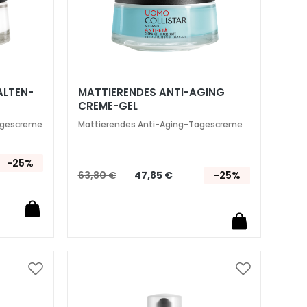
ALTEN-
MATTIERENDES ANTI-AGING
CREME-GEL
Tagescreme
Mattierendes Anti-Aging-Tagescreme
-25%
63,80 €
47,85 €
-25%
Zur
Zur
Wunschliste
Wunschliste
hinzufügen
hinzufügen