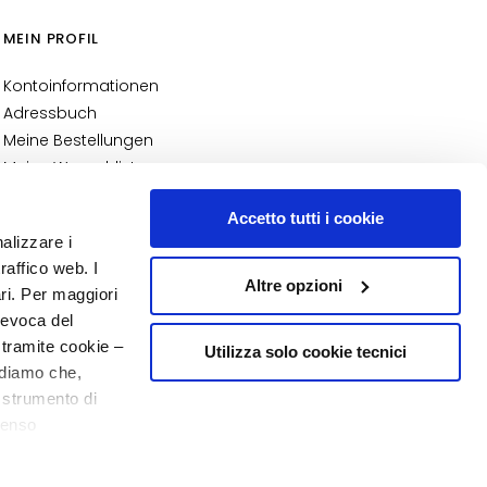
MEIN PROFIL
Kontoinformationen
Adressbuch
Meine Bestellungen
Meine Wunschliste
Meine Retouren
Accetto tutti i cookie
NUMMER 1
IN DER PARFÜMERIE
nalizzare i
raffico web. I
Altre opzioni
ari. Per maggiori
revoca del
 tramite cookie –
Utilizza solo cookie tecnici
rdiamo che,
o strumento di
senso
20% Willkommen
o - P.I. 10267000155 - R.E.A MI1361408 - Società soggetta all'attività di
ere, in modo più