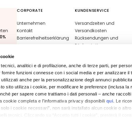
CORPORATE
KUNDENSERVICE
Unternehmen
Versandzeiten und
rten
Kontakt
Versandkosten
0%
Barrierefreiheitserklärung
Rücksendungen und
Rückerstattungen
Wo ist meine Bestellung?
 cookie
N
Kontakt
tecnici, analitici e di profilazione, anche di terze parti, per perso
Allgemeine
r fornire funzioni connesse con i social media e per analizzare il t
Verkaufsbedingungen
 utilizzati anche per la personalizzazione degli annunci pubblicit
 sito utilizza i cookie, per modificare le preferenze (inclusa la 
DATENSCHUTZ UND COOKIE RICHTLINIEN
nché per sapere come trattiamo i dati personali – anche raccolti
IMPRESSUM
STORE LOCATOR
a cookie completa e l’informativa privacy disponibili
qui
. Le rico
a solo i cookie necessari”, non sarà installato alcun cookie o altr
lli tecnici. Cliccando su “Accetto tutti i cookie”, presterà il con
ano - Italy - Capitale Sociale euro 1.050.000,00 interamente versato - C.F. - R.I. Milan
direzione e coordinamento di Bolton Group s.r.l.
cookie utilizzati dal sito. Cliccando su “Altre opzioni”, potrà scegli
orizzare.