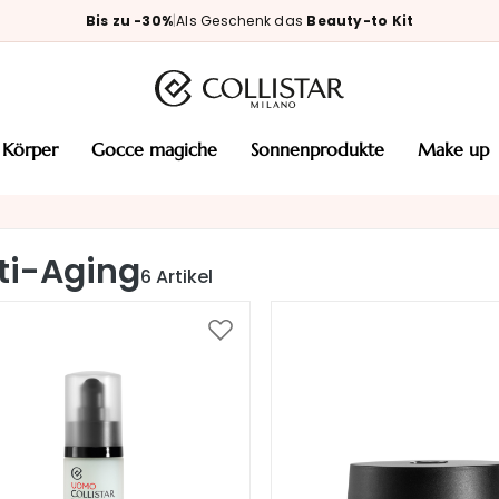
Bis zu -30%
|
Als Geschenk das
Beauty-to Kit
körper
gocce magiche
sonnenprodukte
make up
ti-Aging
6
Artikel
Zur
Wunschliste
hinzufügen