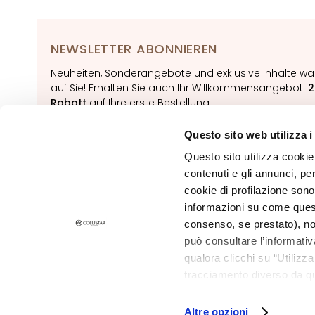
NOT
KÖRPER
NEWSLETTER ABONNIEREN
KATEGORIE
Bodylotion und
Neuheiten, Sonderangebote und exklusive Inhalte wa
Körperöl
auf Sie! Erhalten Sie auch Ihr Willkommensangebot:
2
Rabatt
auf Ihre erste Bestellung.
Reinigung
Körperpeeling
Questo sito web utilizza i
ABONNIERE
Deodorants
Questo sito utilizza cookie 
contenuti e gli annunci, pe
Selbstbräuner
cookie di profilazione sono
superserum
informazioni su come questo
BEDARF
consenso, se prestato), no
Selbstbräuner
può consultare l’informativ
qualora clicchi su “Utilizz
Glass Skin
tracciamento diverso da que
©2026 Collistar S.p.A. con Socio Unico, via G.B. Pirelli, 19 - 20124 Mil
Feuchtigkeit und Pflege
all’installazione di tutti i 
Festigend
granulare, quali cookie aut
Altre opzioni