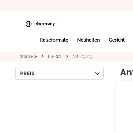
Germany
Reiseformate
reiseformate
neuheiten
gesicht
Neuheiten
Startseite
HERREN
Anti-Aging
Gesicht
KATEGORIE
An
PREIS
Spezialbehandlungen
Gesichtsreinigung
Peeling und Masken
Gesichtsserum
Gesichtspflege
Augen- und
Lippenpflege