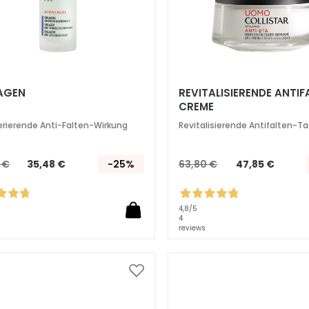
AGEN
REVITALISIERENDE ANTIF
CREME
rierende Anti-Falten-Wirkung
Revitalisierende Antifalten-
 €
35,48 €
-25%
63,80 €
47,85 €
4,8
/5
4
reviews
Zur
Wunschliste
hinzufügen