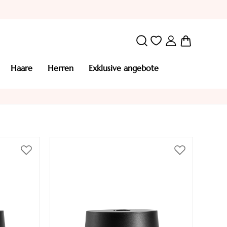
Mein War
haare
herren
exklusive angebote
Zur
Zur
Wunschliste
Wunschliste
hinzufügen
hinzufügen