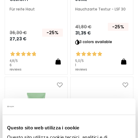
p
f
Für reife Haut
Hauchzarte Textur - LSF 30
l
e
41,80 €
-25%
g
36,30 €
-25%
31,35 €
e
27,23 €
3 colors available
B
E
4,8
/5
5,0
/5
D
6
1
A
reviews
reviews
R
F
Zur
Zur
Wunschliste
Wunsc
G
hinzufügen
hinzu
o
c
c
e
Questo sito web utilizza i cookie
M
Questo sito utilizza cookie tecnici, analitici e di