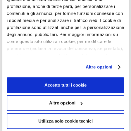
a
profilazione, anche di terze parti, per personalizzare i
g
contenuti e gli annunci, per fornire funzioni connesse con
i
c
i social media e per analizzare il traffico web. I cookie di
TONERDE-MASKE MIT
SERUM SALICYLSÄURE +
h
profilazione sono utilizzati anche per la personalizzazione
SALICYLSÄURE + ZINK
BERNSTEINSÄURE
e
degli annunci pubblicitari. Per maggiori informazioni su
PCA
come questo sito utilizza i cookie, per modificare le
A
Porenverfeinernd und
Mildert Unregelmäßigkeiten
preferenze (inclusa la revoca del consenso, se prestato),
n
reinigend
nonché per sapere come trattiamo i dati personali –
t
anche raccolti tramite cookie – può consultare
38,50 €
-25%
53,90 €
-25%
i
Altre opzioni
28,88 €
40,43 €
l’informativa cookie completa e l’informativa privacy
-
disponibili
qui
. Le ricordiamo che, qualora clicchi su
A
“Utilizza solo i cookie necessari”, non sarà installato
Accetto tutti i cookie
g
alcun cookie o altro strumento di tracciamento diverso da
i
quelli tecnici. Cliccando su “Accetto tutti i cookie”,
n
Zur
Zur
Altre opzioni
presterà il consenso all’installazione di tutti i cookie
Wunschliste
Wunsc
g
hinzufügen
hinzu
utilizzati dal sito. Cliccando su “Altre opzioni”, potrà
G
scegliere, in modo più granulare, quali cookie
e
Utilizza solo cookie tecnici
s
autorizzare.