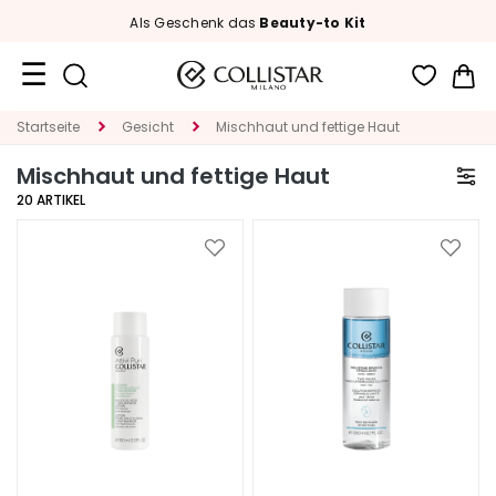
Als Geschenk das
Beauty-to Kit
Me
Reiseformate
Startseite
Gesicht
Mischhaut und fettige Haut
Mischhaut und fettige Haut
Neuheiten
20
ARTIKEL
Gesicht
Zur
Zur
K
Wunschliste
Wunsc
A
hinzufügen
hinzu
T
E
G
O
R
I
E