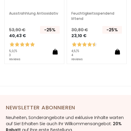
e
U
Ausstrahhlung Antioxidativ
Feuchtigkeitsspendend
V
liftend
v
53,90 €
-25%
30,80 €
-25%
i
40,43 €
23,10 €
s
o
5,0
/5
4,5
/5
R
3
4
reviews
reviews
e
t
i
n
o
l
NEWSLETTER ABONNIEREN
L
Ö
Neuheiten, Sonderangebote und exklusive Inhalte warten
S
auf Sie! Erhalten Sie auch Ihr Willkommensangebot:
20%
U
Rabatt
auf Ihre erste Bestellung.