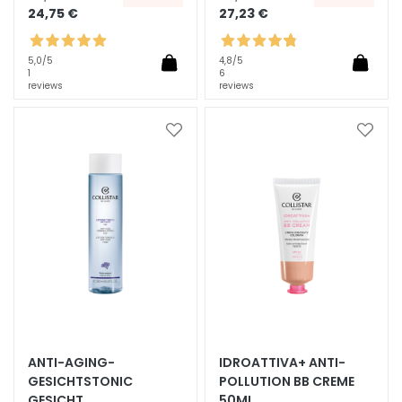
l
24,75 €
27,23 €
e
g
5,0
/5
4,8
/5
e
1
6
reviews
reviews
A
u
Zur
Zur
g
Wunschliste
Wunsc
e
hinzufügen
hinzu
n
-
u
n
d
L
i
p
p
ANTI-AGING-
IDROATTIVA+ ANTI-
e
GESICHTSTONIC
POLLUTION BB CREME
n
GESICHT
50ML