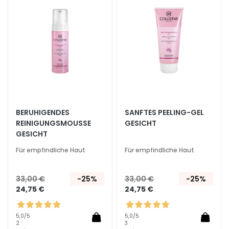
hinzufügen
hinzu
e
l
i
n
g
u
n
d
M
BERUHIGENDES
SANFTES PEELING-GEL
a
REINIGUNGSMOUSSE
GESICHT
s
GESICHT
k
e
Für empfindliche Haut
Für empfindliche Haut
n
33,00 €
-25%
33,00 €
-25%
G
24,75 €
24,75 €
e
s
i
5,0
/5
5,0
/5
2
3
c