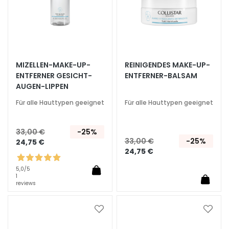
G
e
s
i
c
MIZELLEN-MAKE-UP-
REINIGENDES MAKE-UP-
h
ENTFERNER GESICHT-
ENTFERNER-BALSAM
t
AUGEN-LIPPEN
s
r
Für alle Hauttypen geeignet
Für alle Hauttypen geeignet
e
i
33,00 €
-25%
n
33,00 €
-25%
24,75 €
i
24,75 €
g
5,0
/5
u
1
n
reviews
g
Zur
Zur
P
Wunschliste
Wunsc
e