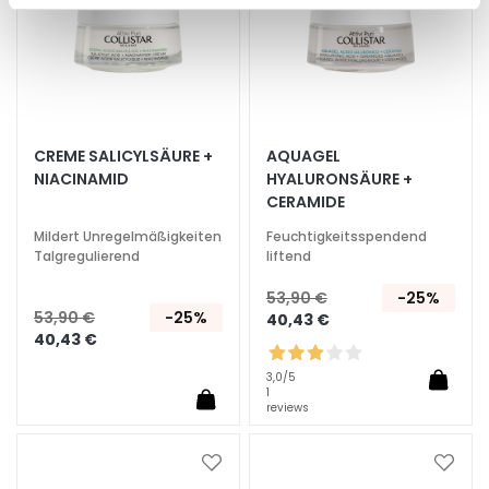
i
c
h
t
s
p
CREME SALICYLSÄURE +
AQUAGEL
f
NIACINAMID
HYALURONSÄURE +
l
CERAMIDE
e
g
Mildert Unregelmäßigkeiten
Feuchtigkeitsspendend
e
Talgregulierend
liftend
53,90 €
-25%
F
53,90 €
-25%
40,43 €
e
40,43 €
u
c
3,0
/5
1
h
reviews
t
i
Zur
Zur
g