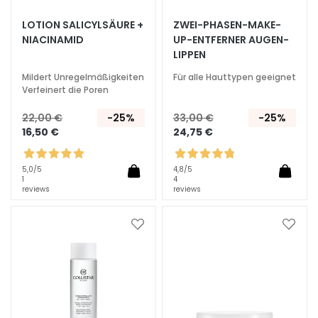
S
p
LOTION SALICYLSÄURE +
ZWEI-PHASEN-MAKE-
e
NIACINAMID
UP-ENTFERNER AUGEN-
LIPPEN
z
i
Mildert Unregelmäßigkeiten
Für alle Hauttypen geeignet
a
Verfeinert die Poren
l
22,00 €
-25%
33,00 €
-25%
b
16,50 €
24,75 €
e
h
a
5,0
/5
4,8
/5
1
4
n
reviews
reviews
d
l
Zur
Zur
u
Wunschliste
Wunsc
n
hinzufügen
hinzu
g
e
n