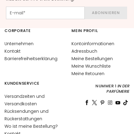
N
G
ABONNIEREN
E
N
F
CORPORATE
MEIN PROFIL
Ü
Unternehmen
Kontoinformationen
R
Kontakt
Adressbuch
T
Barrierefreiheitserklärung
Meine Bestellungen
r
Meine Wunschliste
o
Meine Retouren
c
k
KUNDENSERVICE
NUMMER 1
IN DER
e
PARFÜMERIE
Versandzeiten und
n
e
Versandkosten
H
Rücksendungen und
a
Rückerstattungen
u
Wo ist meine Bestellung?
t
Kontakt