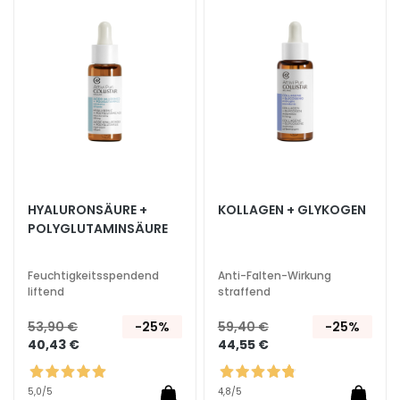
Wunschliste
Wunsc
k
hinzufügen
hinzu
e
i
t
s
s
p
e
n
d
HYALURONSÄURE +
KOLLAGEN + GLYKOGEN
e
POLYGLUTAMINSÄURE
n
d
Feuchtigkeitsspendend
Anti-Falten-Wirkung
L
liftend
straffend
i
53,90 €
-25%
59,40 €
-25%
f
40,43 €
44,55 €
t
i
n
5,0
/5
4,8
/5