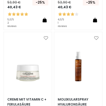
i
53,90 €
-25%
53,90 €
-25%
40,43 €
40,43 €
a
l
u
5,0
/5
4,0
/5
2
1
r
reviews
reviews
o
n
Zur
Zur
i
Wunschliste
Wunsc
c
hinzufügen
hinzu
o
P
r
o
t
e
z
i
o
CREME MIT VITAMIN C +
MOLEKULARSPRAY
n
FERULASÄURE
HYALURONSÄURE