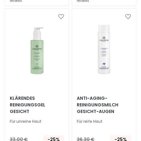
reviews
reviews
h
t
Zur
Zur
s
Wunschliste
Wunsc
s
hinzufügen
hinzu
e
r
u
m
G
e
s
i
c
KLÄRENDES
ANTI-AGING-
REINIGUNGSGEL
REINIGUNGSMILCH
h
GESICHT
GESICHT-AUGEN
t
s
Für unreine Haut
Für reife Haut
p
f
33,00 €
-25%
36,30 €
-25%