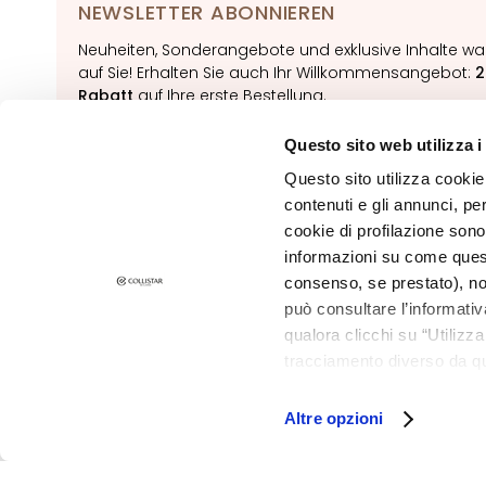
NEWSLETTER ABONNIEREN
Glanzlose Haut und
Neuheiten, Sonderangebote und exklusive Inhalte wa
Pigmentflecken
auf Sie! Erhalten Sie auch Ihr Willkommensangebot:
2
Empfindliche Haut
Rabatt
auf Ihre erste Bestellung.
Falten
Questo sito web utilizza i
ABONNIERE
Verlust von Elastizität
Questo sito utilizza cookie 
und Spannkraft
contenuti e gli annunci, pe
LINIEN
cookie di profilazione sono
Gocce Magiche
informazioni su come questo
consenso, se prestato), no
Attivi Puri
può consultare l’informativ
Idro-attiva
qualora clicchi su “Utilizz
Rigenera
tracciamento diverso da que
©2026 Collistar S.p.A. con Socio Unico, via G.B. Pirelli, 19 - 20124 Mil
all’installazione di tutti i 
Lift HD+
granulare, quali cookie aut
Altre opzioni
Futura
Unica