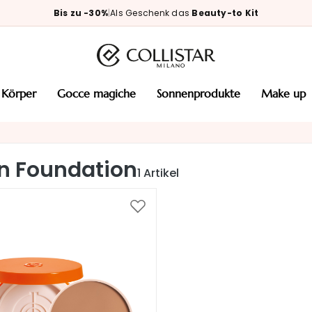
Bis zu -30%
|
Als Geschenk das
Beauty-to Kit
körper
gocce magiche
sonnenprodukte
make up
n Foundation
1
Artikel
Zur
Wunschliste
hinzufügen