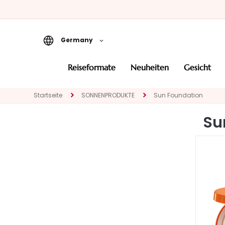
Germany
Reiseformate
reiseformate
neuheiten
gesicht
Neuheiten
Startseite
SONNENPRODUKTE
Sun Foundation
Gesicht
KATEGORIE
Su
Spezialbehandlungen
Gesichtsreinigung
Peeling und Masken
Gesichtsserum
Gesichtspflege
Augen- und
Lippenpflege