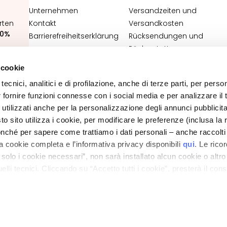
Unternehmen
Versandzeiten und
rten
Kontakt
Versandkosten
0%
Barrierefreiheitserklärung
Rücksendungen und
Rückerstattungen
Wo ist meine Bestellung?
 cookie
N
Kontakt
tecnici, analitici e di profilazione, anche di terze parti, per perso
Allgemeine
r fornire funzioni connesse con i social media e per analizzare il t
Verkaufsbedingungen
 utilizzati anche per la personalizzazione degli annunci pubblicit
 sito utilizza i cookie, per modificare le preferenze (inclusa la 
DATENSCHUTZ UND COOKIE RICHTLINIEN
nché per sapere come trattiamo i dati personali – anche raccolti
IMPRESSUM
STORE LOCATOR
a cookie completa e l’informativa privacy disponibili
qui
. Le rico
a solo i cookie necessari”, non sarà installato alcun cookie o altr
lli tecnici. Cliccando su “Accetto tutti i cookie”, presterà il con
ano - Italy - Capitale Sociale euro 1.050.000,00 interamente versato - C.F. - R.I. Milan
direzione e coordinamento di Bolton Group s.r.l.
cookie utilizzati dal sito. Cliccando su “Altre opzioni”, potrà scegli
orizzare.