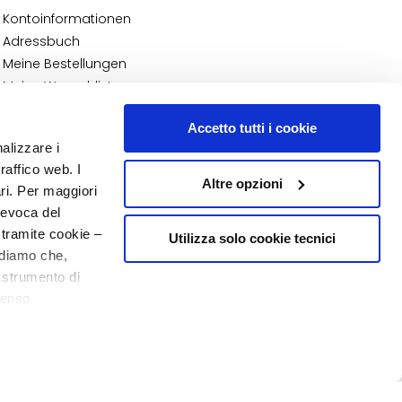
Kontoinformationen
Adressbuch
Meine Bestellungen
Meine Wunschliste
Meine Retouren
Accetto tutti i cookie
NUMMER 1
IN DER PARFÜMERIE
nalizzare i
raffico web. I
Altre opzioni
ari. Per maggiori
revoca del
 tramite cookie –
Utilizza solo cookie tecnici
rdiamo che,
o strumento di
senso
20% Willkommen
o - P.I. 10267000155 - R.E.A MI1361408 - Società soggetta all'attività di
ere, in modo più