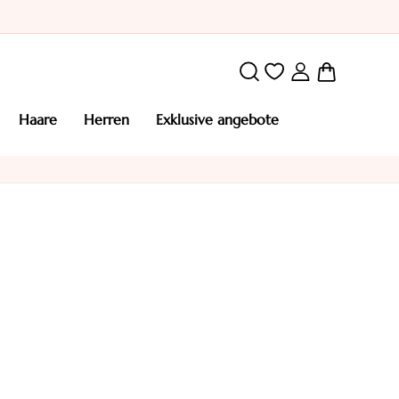
Mein War
haare
herren
exklusive angebote