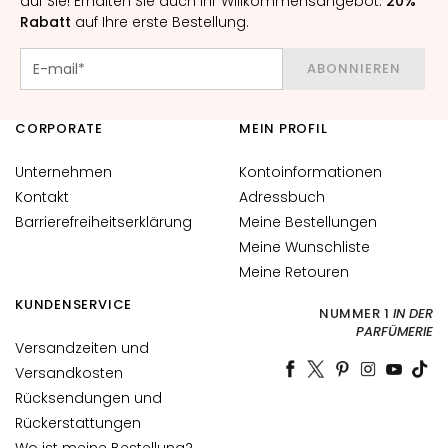
auf Sie! Erhalten Sie auch Ihr Willkommensangebot:
20%
l
Rabatt
auf Ihre erste Bestellung.
e
g
ABONNIEREN
e
A
CORPORATE
MEIN PROFIL
u
g
Unternehmen
Kontoinformationen
e
Kontakt
Adressbuch
n
Barrierefreiheitserklärung
Meine Bestellungen
-
u
Meine Wunschliste
n
Meine Retouren
d
KUNDENSERVICE
NUMMER 1
IN DER
L
PARFÜMERIE
i
Versandzeiten und
p
Versandkosten
p
Rücksendungen und
e
Rückerstattungen
n
Wo ist meine Bestellung?