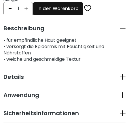
G
Menge
In den Warenkorb
e
s
i
Beschreibung
c
h
• für empfindliche Haut geeignet
t
• versorgt die Epidermis mit Feuchtigkeit und
s
Nährstoffen
r
• weiche und geschmeidige Textur
e
i
Details
n
i
g
Anwendung
u
n
g
Sicherheitsinformationen
P
e