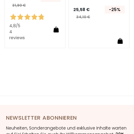
31,90 €
h
25,58 €
-25%
t
34,10 €
s
4,8
/5
s
In den Warenkorb
4
e
reviews
In de
r
u
m
G
e
s
i
c
h
t
s
NEWSLETTER ABONNIEREN
p
f
Neuheiten, Sonderangebote und exklusive Inhalte warten