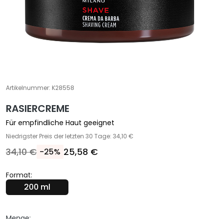
S
p
e
z
i
a
l
b
Artikelnummer:
K28558
e
h
RASIERCREME
a
Für empfindliche Haut geeignet
n
Niedrigster Preis der letzten 30 Tage: 34,10 €
d
l
34,10 €
25,58 €
-25%
u
n
Format:
g
200 ml
e
n
Menge: