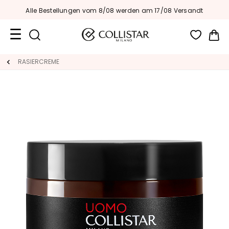
Alle Bestellungen vom 8/08 werden am 17/08 Versandt
Me
Reiseformate
RASIERCREME
Neuheiten
Gesicht
K
A
T
E
G
O
R
I
E