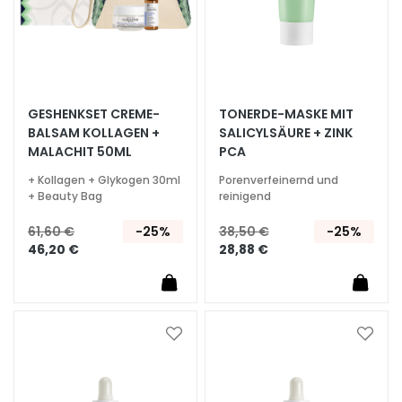
G
e
s
i
c
GESHENKSET CREME-
TONERDE-MASKE MIT
h
BALSAM KOLLAGEN +
SALICYLSÄURE + ZINK
t
MALACHIT 50ML
PCA
s
r
+ Kollagen + Glykogen 30ml
Porenverfeinernd und
e
+ Beauty Bag
reinigend
i
61,60 €
-25%
38,50 €
-25%
n
46,20 €
28,88 €
i
g
u
n
g
Zur
Zur
Wunschliste
Wunsc
P
hinzufügen
hinzu
e