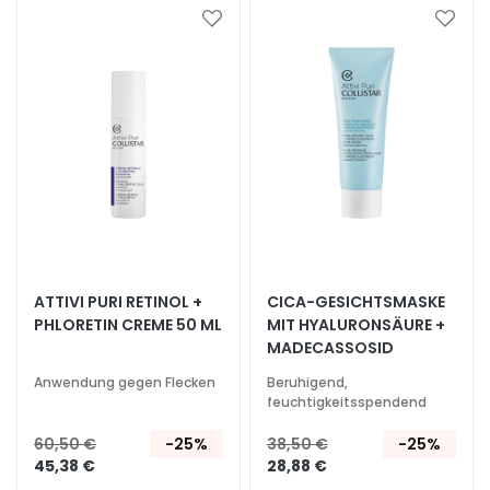
h
Zur
Zur
t
Wunschliste
Wunsc
hinzufügen
hinzu
s
s
e
r
u
m
G
e
s
ATTIVI PURI RETINOL +
CICA-GESICHTSMASKE
i
PHLORETIN CREME 50 ML
MIT HYALURONSÄURE +
c
MADECASSOSID
h
Anwendung gegen Flecken
Beruhigend,
t
feuchtigkeitsspendend
s
p
60,50 €
-25%
38,50 €
-25%
45,38 €
28,88 €
f