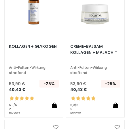
k
e
i
t
s
s
p
KOLLAGEN + GLYKOGEN
CREME-BALSAM
e
KOLLAGEN + MALACHIT
n
d
Anti-Falten-Wirkung
Anti-Falten-Wirkung
e
straffend
straffend
n
d
53,90 €
-25%
53,90 €
-25%
40,43 €
40,43 €
L
i
5,0
/5
5,0
/5
f
2
9
t
reviews
reviews
i
n