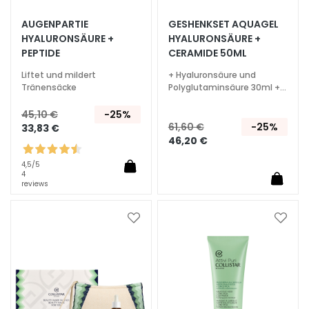
S
p
AUGENPARTIE
GESHENKSET AQUAGEL
e
HYALURONSÄURE +
HYALURONSÄURE +
PEPTIDE
CERAMIDE 50ML
z
i
Liftet und mildert
+ Hyaluronsäure und
a
Tränensäcke
Polyglutaminsäure 30ml +
Beauty Bag
l
45,10 €
-25%
b
61,60 €
-25%
33,83 €
e
46,20 €
h
a
4,5
/5
4
n
reviews
d
l
Zur
Zur
u
Wunschliste
Wunsc
n
hinzufügen
hinzu
g
e
n