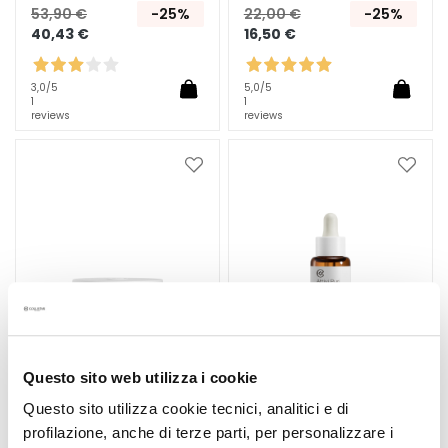
p
53,90 €
-25%
22,00 €
-25%
f
40,43 €
16,50 €
l
e
3,0
/5
5,0
/5
g
1
1
reviews
reviews
e
B
Zur
Zur
E
Wunschliste
Wunsc
D
hinzufügen
hinzu
A
R
F
G
o
c
Questo sito web utilizza i cookie
c
e
Questo sito utilizza cookie tecnici, analitici e di
CREME SALICYLSÄURE +
KOLLAGEN + GLYKOGEN
M
profilazione, anche di terze parti, per personalizzare i
NIACINAMID