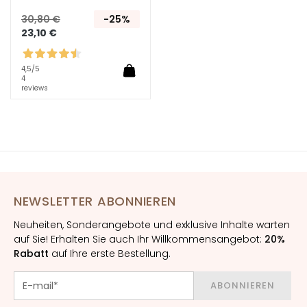
e
30,80 €
-25%
U
23,10 €
V
v
4,5
/5
i
4
s
reviews
o
R
e
t
i
n
NEWSLETTER ABONNIEREN
o
l
Neuheiten, Sonderangebote und exklusive Inhalte warten
auf Sie! Erhalten Sie auch Ihr Willkommensangebot:
20%
L
Rabatt
auf Ihre erste Bestellung.
Ö
S
ABONNIEREN
U