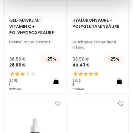
i
c
h
GEL-MASKE MIT
HYALURONSÄURE +
t
VITAMIN C +
POLYGLUTAMINSÄURE
s
POLYHYDROXYSÄURE
p
Peeling für Leuchtkraft
Feuchtigkeitsspendend
f
liftend
l
e
38,50 €
-25%
53,90 €
-25%
g
28,88 €
40,43 €
e
F
3,0
/5
5,0
/5
1
3
e
reviews
reviews
u
c
Zur
Zur
h
Wunschliste
Wunsc
t
hinzufügen
hinzu
i
g