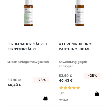
e
l
i
n
g
u
n
d
SERUM SALICYLSÄURE +
ATTIVI PURI RETINOL +
M
BERNSTEINSÄURE
PANTHENOL 30 ML
a
s
Mildert Unregelmäßigkeiten
Anwendung gegen
k
Rötungen
e
53,90 €
-25%
n
53,90 €
-25%
40,43 €
40,43 €
G
e
5,0
/5
s
1
reviews
i
c