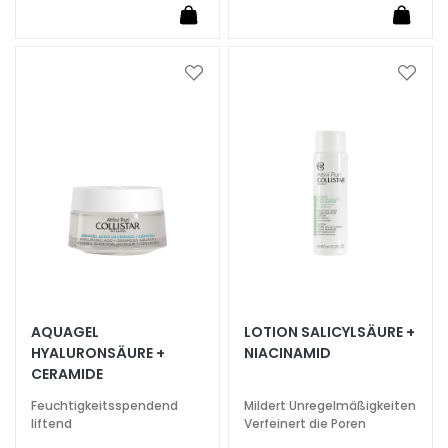
l
e
g
e
Zur
Zur
Wunschliste
Wunsc
A
hinzufügen
hinzu
u
g
e
n
-
u
n
d
L
AQUAGEL
LOTION SALICYLSÄURE +
i
HYALURONSÄURE +
NIACINAMID
p
CERAMIDE
p
Feuchtigkeitsspendend
Mildert Unregelmäßigkeiten
e
liftend
Verfeinert die Poren
n