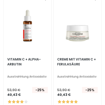
Zur
Zur
g
Wunschliste
Wunsc
hinzufügen
hinzu
A
u
s
s
t
r
a
h
l
VITAMIN C + ALPHA-
CREME MIT VITAMIN C +
u
ARBUTIN
FERULASÄURE
n
g
Ausstrahhlung Antioxidativ
Ausstrahhlung Antioxidativ
A
c
53,90 €
-25%
53,90 €
-25%
i
40,43 €
40,43 €
d
o