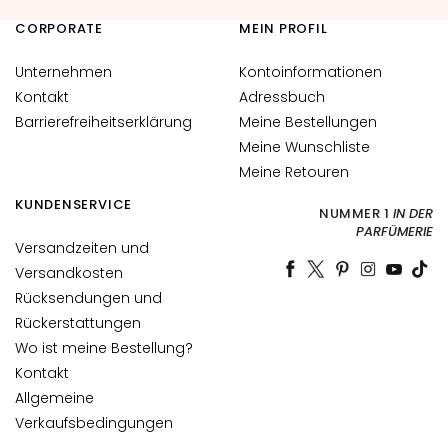
N
CORPORATE
MEIN PROFIL
G
E
Unternehmen
Kontoinformationen
N
Kontakt
Adressbuch
F
Barrierefreiheitserklärung
Meine Bestellungen
Ü
Meine Wunschliste
R
Meine Retouren
T
KUNDENSERVICE
r
NUMMER 1
IN DER
o
PARFÜMERIE
Versandzeiten und
c
Versandkosten
k
Rücksendungen und
e
Rückerstattungen
n
e
Wo ist meine Bestellung?
H
Kontakt
a
Allgemeine
u
Verkaufsbedingungen
t